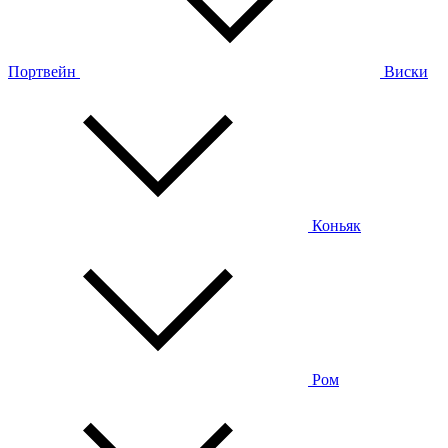
Портвейн
Виски
Коньяк
Ром