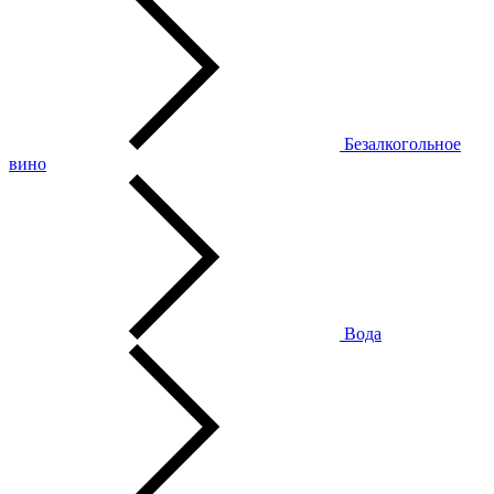
Безалкогольное
вино
Вода