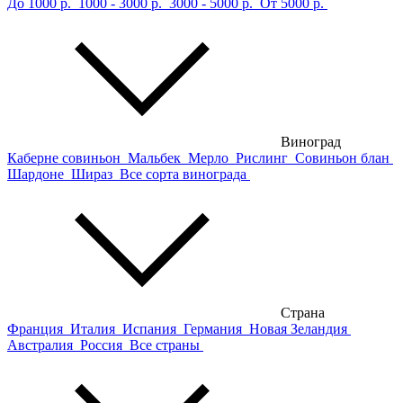
До 1000 р.
1000 - 3000 р.
3000 - 5000 р.
От 5000 р.
Виноград
Каберне совиньон
Мальбек
Мерло
Рислинг
Совиньон блан
Шардоне
Шираз
Все сорта винограда
Страна
Франция
Италия
Испания
Германия
Новая Зеландия
Австралия
Россия
Все страны