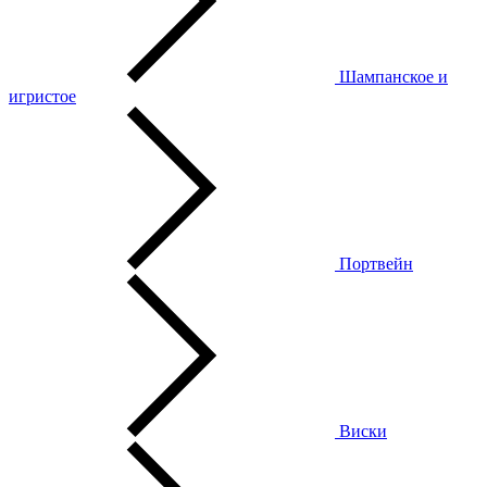
Шампанское и
игристое
Портвейн
Виски