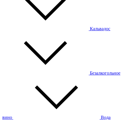
Кальвадос
Безалкогольное
вино
Вода