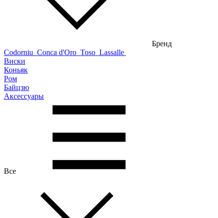
Бренд
Codorniu
Conca d'Oro
Toso
Lassalle
Виски
Коньяк
Ром
Байцзю
Аксессуары
Все