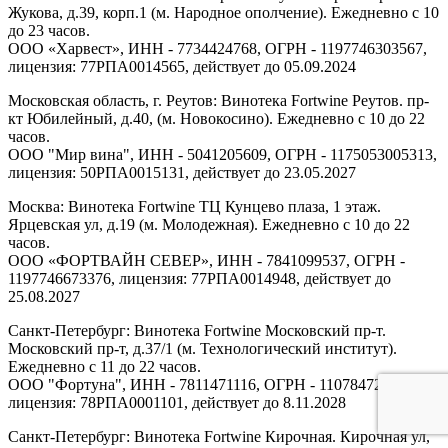
Жукова, д.39, корп.1 (м. Народное ополчение). Ежедневно с 10
до 23 часов.
ООО «Харвест», ИНН - 7734424768, ОГРН - 1197746303567,
лицензия: 77РПА0014565, действует до 05.09.2024
Московская область, г. Реутов: Винотека Fortwine Реутов. пр-
кт Юбилейный, д.40, (м. Новокосино). Ежедневно с 10 до 22
часов.
ООО "Мир вина", ИНН - 5041205609, ОГРН - 1175053005313,
лицензия: 50РПА0015131, действует до 23.05.2027
Москва: Винотека Fortwine ТЦ Кунцево плаза, 1 этаж.
Ярцевская ул, д.19 (м. Молодежная). Ежедневно с 10 до 22
часов.
ООО «ФОРТВАЙН СЕВЕР», ИНН - 7841099537, ОГРН -
1197746673376, лицензия: 77РПА0014948, действует до
25.08.2027
Санкт-Петербург: Винотека Fortwine Московский пр-т.
Московский пр-т, д.37/1 (м. Технологический институт).
Ежедневно с 11 до 22 часов.
ООО "Фортуна", ИНН - 7811471116, ОГРН - 1107847277438,
лицензия: 78РПА0001101, действует до 8.11.2028
Санкт-Петербург: Винотека Fortwine Кирочная. Кирочная ул,