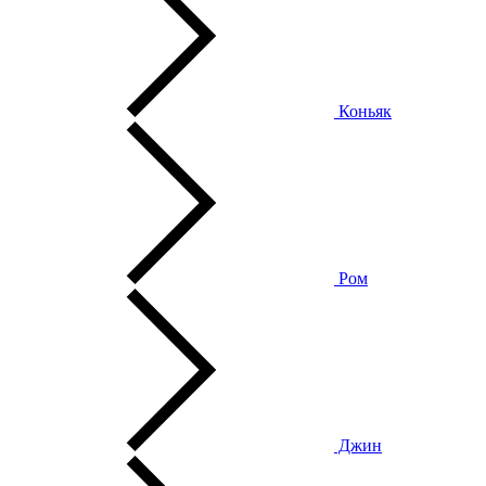
Коньяк
Ром
Джин