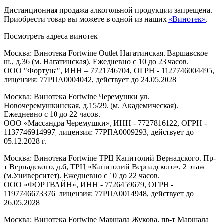
Дистанционная продажа алкогольной продукции запрещена.
Приобрести товар вы можете в одной из наших
«Винотек»
.
Посмотреть адреса винотек
Москва: Винотека Fortwine Outlet Нагатинская. Варшавское
ш., д.36 (м. Нагатинская). Ежедневно с 10 до 23 часов.
ООО "Фортуна", ИНН – 7721746704, ОГРН - 1127746004495,
лицензия: 77РПА0004042, действует до 24.05.2028
Москва: Винотека Fortwine Черемушки ул.
Новочеремушкинская, д.15/29. (м. Академическая).
Ежедневно с 10 до 22 часов.
ООО «Массандра Черемушки», ИНН - 7727816122, ОГРН -
1137746914997, лицензия: 77РПА0009293, действует до
05.12.2028 г.
Москва: Винотека Fortwine ТРЦ Капитолий Вернадского. Пр-
т Вернадского, д.6, ТРЦ «Капитолий Вернадского», 2 этаж
(м.Университет). Ежедневно с 10 до 22 часов.
ООО «ФОРТВАЙН», ИНН - 7726459679, ОГРН -
1197746673376, лицензия: 77РПА0014948, действует до
26.05.2028
Москва: Винотека Fortwine Маршала Жукова. пр-т Маршала