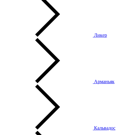
Ликер
Арманьяк
Кальвадос