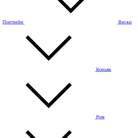
Портвейн
Виски
Коньяк
Ром