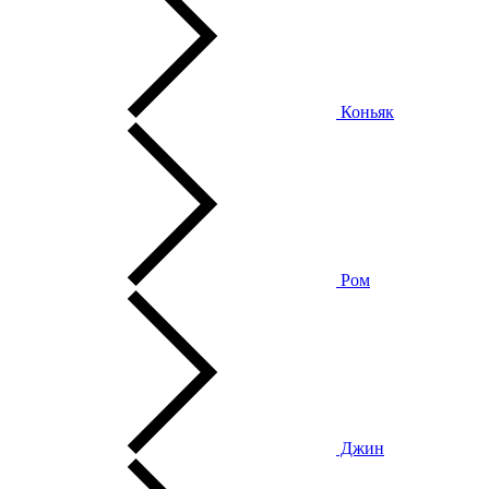
Коньяк
Ром
Джин