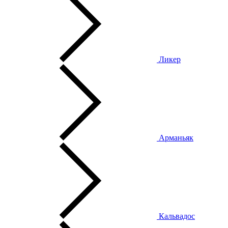
Ликер
Арманьяк
Кальвадос