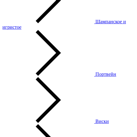
Шампанское и
игристое
Портвейн
Виски