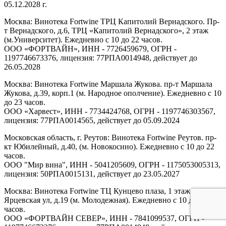
05.12.2028 г.
Москва: Винотека Fortwine ТРЦ Капитолий Вернадского. Пр-
т Вернадского, д.6, ТРЦ «Капитолий Вернадского», 2 этаж
(м.Университет). Ежедневно с 10 до 22 часов.
ООО «ФОРТВАЙН», ИНН - 7726459679, ОГРН -
1197746673376, лицензия: 77РПА0014948, действует до
26.05.2028
Москва: Винотека Fortwine Маршала Жукова. пр-т Маршала
Жукова, д.39, корп.1 (м. Народное ополчение). Ежедневно с 10
до 23 часов.
ООО «Харвест», ИНН - 7734424768, ОГРН - 1197746303567,
лицензия: 77РПА0014565, действует до 05.09.2024
Московская область, г. Реутов: Винотека Fortwine Реутов. пр-
кт Юбилейный, д.40, (м. Новокосино). Ежедневно с 10 до 22
часов.
ООО "Мир вина", ИНН - 5041205609, ОГРН - 1175053005313,
лицензия: 50РПА0015131, действует до 23.05.2027
Москва: Винотека Fortwine ТЦ Кунцево плаза, 1 этаж.
Ярцевская ул, д.19 (м. Молодежная). Ежедневно с 10 до 22
часов.
ООО «ФОРТВАЙН СЕВЕР», ИНН - 7841099537, ОГРН -