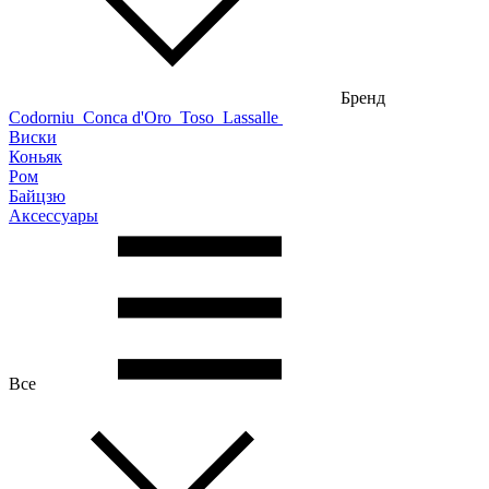
Бренд
Codorniu
Conca d'Oro
Toso
Lassalle
Виски
Коньяк
Ром
Байцзю
Аксессуары
Все