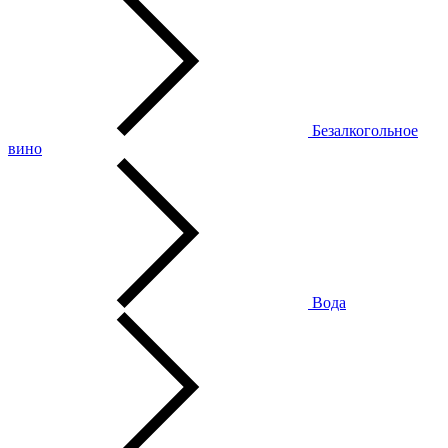
Безалкогольное
вино
Вода