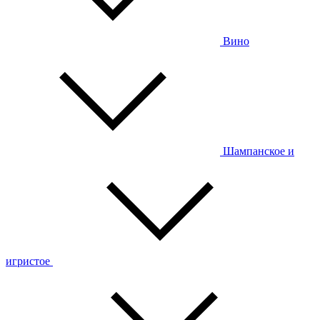
Вино
Шампанское и
игристое