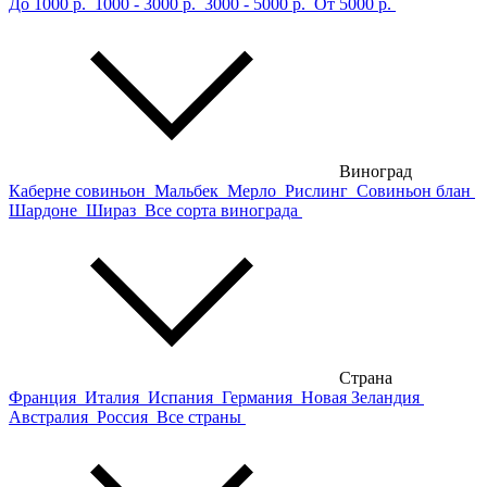
До 1000 р.
1000 - 3000 р.
3000 - 5000 р.
От 5000 р.
Виноград
Каберне совиньон
Мальбек
Мерло
Рислинг
Совиньон блан
Шардоне
Шираз
Все сорта винограда
Страна
Франция
Италия
Испания
Германия
Новая Зеландия
Австралия
Россия
Все страны