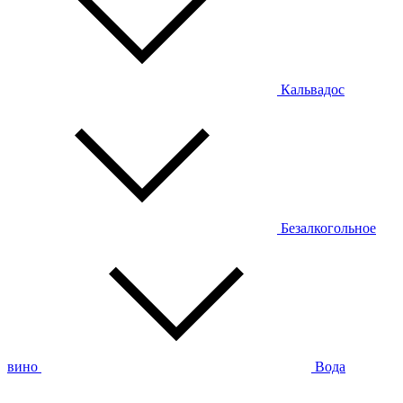
Кальвадос
Безалкогольное
вино
Вода