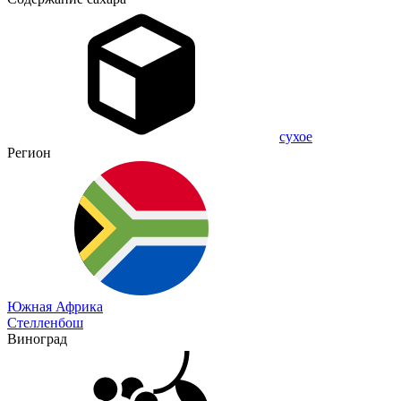
сухое
Регион
Южная Африка
Стелленбош
Виноград