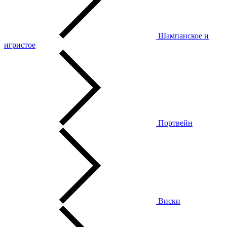
Шампанское и
игристое
Портвейн
Виски