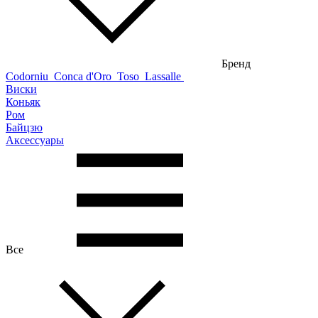
Бренд
Codorniu
Conca d'Oro
Toso
Lassalle
Виски
Коньяк
Ром
Байцзю
Аксессуары
Все