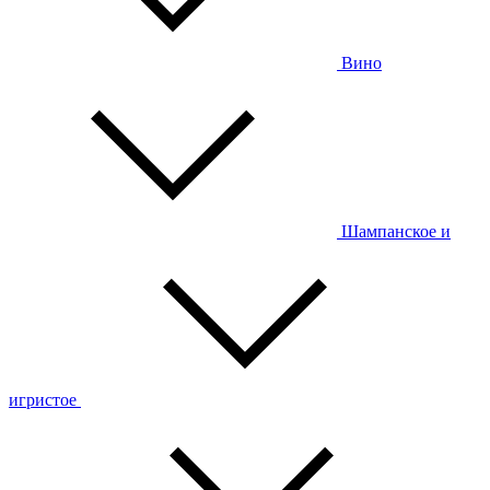
Вино
Шампанское и
игристое