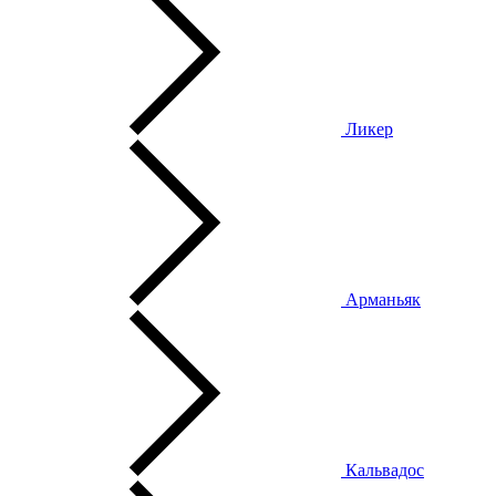
Ликер
Арманьяк
Кальвадос