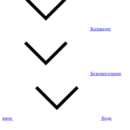
Кальвадос
Безалкогольное
вино
Вода