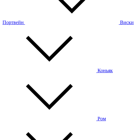
Портвейн
Виски
Коньяк
Ром