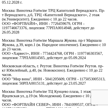
05.12.2028 г.
Москва: Винотека Fortwine ТРЦ Капитолий Вернадского. Пр-
т Вернадского, д.6, ТРЦ «Капитолий Вернадского», 2 этаж
(м.Университет). Ежедневно с 10 до 22 часов.
ООО «ФОРТВАЙН», ИНН - 7726459679, ОГРН -
1197746673376, лицензия: 77РПА0014948, действует до
26.05.2028
Москва: Винотека Fortwine Маршала Жукова. пр-т Маршала
Жукова, д.39, корп.1 (м. Народное ополчение). Ежедневно с 10
до 23 часов.
ООО «Харвест», ИНН - 7734424768, ОГРН - 1197746303567,
лицензия: 77РПА0014565, действует до 05.09.2024
Московская область, г. Реутов: Винотека Fortwine Реутов. пр-
кт Юбилейный, д.40, (м. Новокосино). Ежедневно с 10 до 22
часов.
ООО "Мир вина", ИНН - 5041205609, ОГРН - 1175053005313,
лицензия: 50РПА0015131, действует до 23.05.2027
Москва: Винотека Fortwine ТЦ Кунцево плаза, 1 этаж.
Ярцевская ул, д.19 (м. Молодежная). Ежедневно с 10 до 22
часов.
ООО «ФОРТВАЙН СЕВЕР», ИНН - 7841099537, ОГРН -