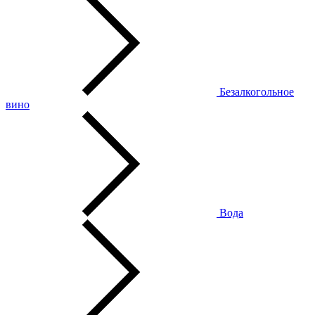
Безалкогольное
вино
Вода