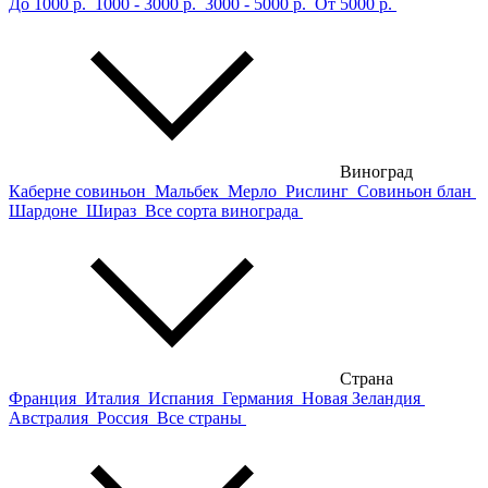
До 1000 р.
1000 - 3000 р.
3000 - 5000 р.
От 5000 р.
Виноград
Каберне совиньон
Мальбек
Мерло
Рислинг
Совиньон блан
Шардоне
Шираз
Все сорта винограда
Страна
Франция
Италия
Испания
Германия
Новая Зеландия
Австралия
Россия
Все страны