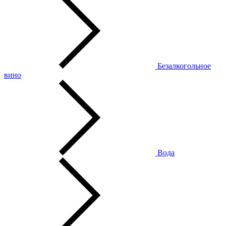
Безалкогольное
вино
Вода