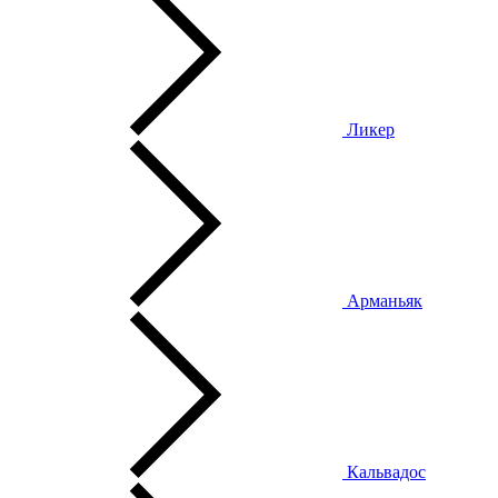
Ликер
Арманьяк
Кальвадос