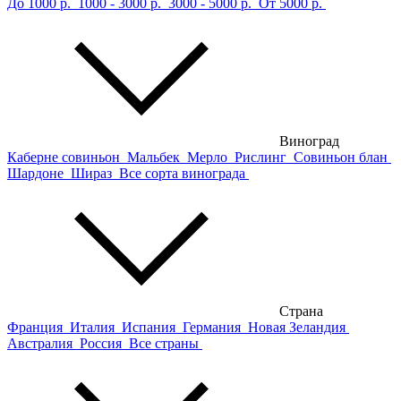
До 1000 р.
1000 - 3000 р.
3000 - 5000 р.
От 5000 р.
Виноград
Каберне совиньон
Мальбек
Мерло
Рислинг
Совиньон блан
Шардоне
Шираз
Все сорта винограда
Страна
Франция
Италия
Испания
Германия
Новая Зеландия
Австралия
Россия
Все страны