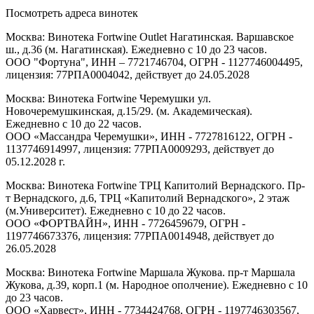
Посмотреть адреса винотек
Москва: Винотека Fortwine Outlet Нагатинская. Варшавское
ш., д.36 (м. Нагатинская). Ежедневно с 10 до 23 часов.
ООО "Фортуна", ИНН – 7721746704, ОГРН - 1127746004495,
лицензия: 77РПА0004042, действует до 24.05.2028
Москва: Винотека Fortwine Черемушки ул.
Новочеремушкинская, д.15/29. (м. Академическая).
Ежедневно с 10 до 22 часов.
ООО «Массандра Черемушки», ИНН - 7727816122, ОГРН -
1137746914997, лицензия: 77РПА0009293, действует до
05.12.2028 г.
Москва: Винотека Fortwine ТРЦ Капитолий Вернадского. Пр-
т Вернадского, д.6, ТРЦ «Капитолий Вернадского», 2 этаж
(м.Университет). Ежедневно с 10 до 22 часов.
ООО «ФОРТВАЙН», ИНН - 7726459679, ОГРН -
1197746673376, лицензия: 77РПА0014948, действует до
26.05.2028
Москва: Винотека Fortwine Маршала Жукова. пр-т Маршала
Жукова, д.39, корп.1 (м. Народное ополчение). Ежедневно с 10
до 23 часов.
ООО «Харвест», ИНН - 7734424768, ОГРН - 1197746303567,