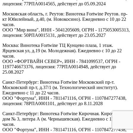
лицензия: 77РПА0014565, действует до 05.09.2024
Московская область, г. Реутов: Винотека Fortwine Реутов. пр-
кт Юбилейный, д.40, (м. Новокосино). Ежедневно с 10 до 22
часов.
ООО "Мир вина", ИНН - 5041205609, ОГРН - 1175053005313,
лицензия: 50РПА0015131, действует до 23.05.2027
Москва: Винотека Fortwine ТЦ Кунцево плаза, 1 этаж.
Ярцевская ул, д.19 (м. Молодежная). Ежедневно с 10 до 22
часов.
ООО «ФОРТВАЙН СЕВЕР», ИНН - 7841099537, ОГРН -
1197746673376, лицензия: 77РПА0014948, действует до
25.08.2027
Санкт-Петербург: Винотека Fortwine Московский пр-т.
Московский пр-т, д.37/1 (м. Технологический институт).
Ежедневно с 11 до 22 часов.
ООО "Фортуна", ИНН - 7811471116, ОГРН - 1107847277438,
лицензия: 78РПА0001101, действует до 8.11.2028
Санкт-Петербург: Винотека Fortwine Кирочная. Кирочная ул,
дом № 3, литера А (м. Чернышевская). Ежедневно с 11 до 22
часов.
ООО "Фортуна", ИНН - 7811471116, ОГРН - 1107847277438,