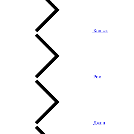
Коньяк
Ром
Джин