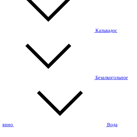
Кальвадос
Безалкогольное
вино
Вода