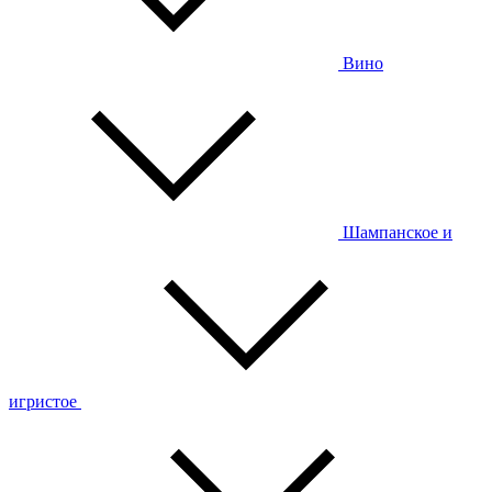
Вино
Шампанское и
игристое