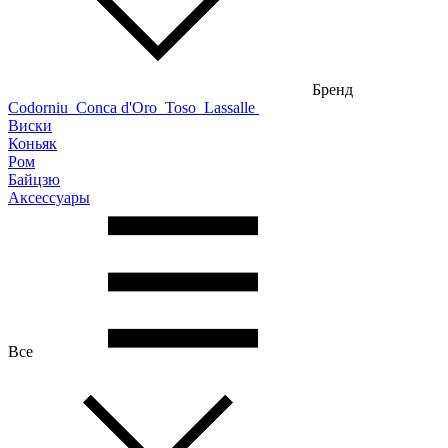
Бренд
Codorniu
Conca d'Oro
Toso
Lassalle
Виски
Коньяк
Ром
Байцзю
Аксессуары
Все