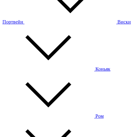
Портвейн
Виски
Коньяк
Ром