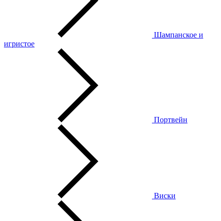
Шампанское и
игристое
Портвейн
Виски