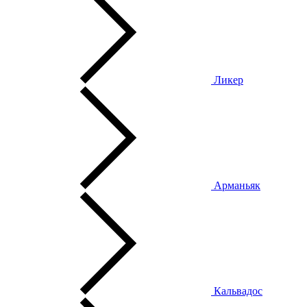
Ликер
Арманьяк
Кальвадос