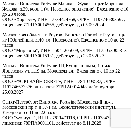
Москва: Винотека Fortwine Маршала Жукова. пр-т Маршала
Жукова, д.39, корп.1 (м. Народное ополчение). Ежедневно с 10
до 23 часов.
ООО «Харвест», ИНН - 7734424768, ОГРН - 1197746303567,
лицензия: 77РПА0014565, действует до 05.09.2024
Московская область, г. Реутов: Винотека Fortwine Реутов. пр-
кт Юбилейный, д.40, (м. Новокосино). Ежедневно с 10 до 22
часов.
ООО "Мир вина", ИНН - 5041205609, ОГРН - 1175053005313,
лицензия: 50РПА0015131, действует до 23.05.2027
Москва: Винотека Fortwine ТЦ Кунцево плаза, 1 этаж.
Ярцевская ул, д.19 (м. Молодежная). Ежедневно с 10 до 22
часов.
ООО «ФОРТВАЙН СЕВЕР», ИНН - 7841099537, ОГРН -
1197746673376, лицензия: 77РПА0014948, действует до
25.08.2027
Санкт-Петербург: Винотека Fortwine Московский пр-т.
Московский пр-т, д.37/1 (м. Технологический институт).
Ежедневно с 11 до 22 часов.
ООО "Фортуна", ИНН - 7811471116, ОГРН - 1107847277438,
лицензия: 78РПА0001101, действует до 8.11.2028