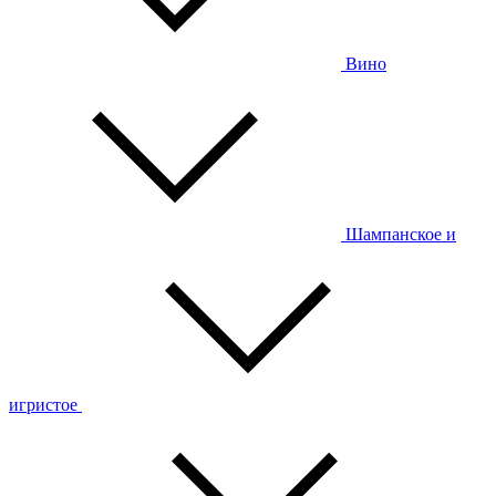
Вино
Шампанское и
игристое