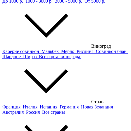
До 1000 р.
1000 - 3000 р.
3000 - 5000 р.
От 5000 р.
Виноград
Каберне совиньон
Мальбек
Мерло
Рислинг
Совиньон блан
Шардоне
Шираз
Все сорта винограда
Страна
Франция
Италия
Испания
Германия
Новая Зеландия
Австралия
Россия
Все страны