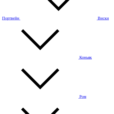
Портвейн
Виски
Коньяк
Ром