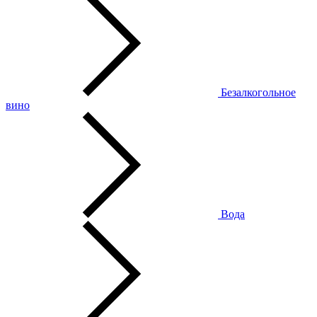
Безалкогольное
вино
Вода