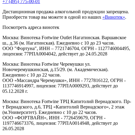
+7 (495) 775-00-01
Дистанционная продажа алкогольной продукции запрещена.
Приобрести товар вы можете в одной из наших
«Винотек»
.
Посмотреть адреса винотек
Москва: Винотека Fortwine Outlet Нагатинская. Варшавское
ш., д.36 (м. Нагатинская). Ежедневно с 10 до 23 часов.
ООО "Фортуна", ИНН – 7721746704, ОГРН - 1127746004495,
лицензия: 77РПА0004042, действует до 24.05.2028
Москва: Винотека Fortwine Черемушки ул.
Новочеремушкинская, д.15/29. (м. Академическая).
Ежедневно с 10 до 22 часов.
ООО «Массандра Черемушки», ИНН - 7727816122, ОГРН -
1137746914997, лицензия: 77РПА0009293, действует до
05.12.2028 г.
Москва: Винотека Fortwine ТРЦ Капитолий Вернадского. Пр-
т Вернадского, д.6, ТРЦ «Капитолий Вернадского», 2 этаж
(м.Университет). Ежедневно с 10 до 22 часов.
ООО «ФОРТВАЙН», ИНН - 7726459679, ОГРН -
1197746673376, лицензия: 77РПА0014948, действует до
26.05.2028