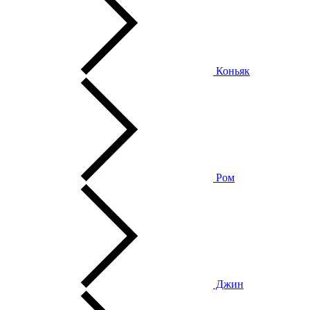
Коньяк
Ром
Джин