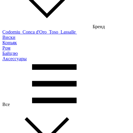
Бренд
Codorniu
Conca d'Oro
Toso
Lassalle
Виски
Коньяк
Ром
Байцзю
Аксессуары
Все