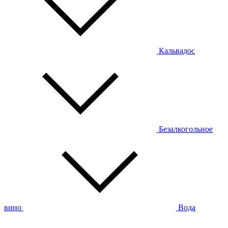
Кальвадос
Безалкогольное
вино
Вода