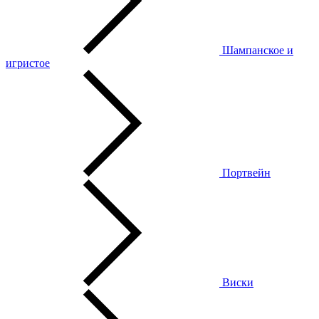
Шампанское и
игристое
Портвейн
Виски