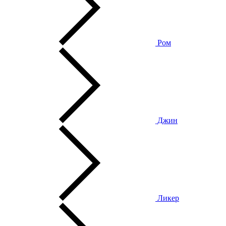
Ром
Джин
Ликер