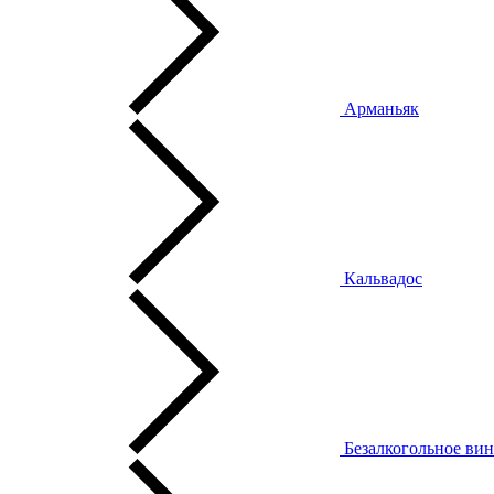
Арманьяк
Кальвадос
Безалкогольное ви