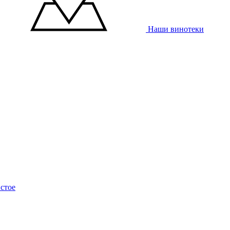
Наши винотеки
стое