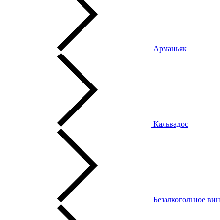
Арманьяк
Кальвадос
Безалкогольное ви