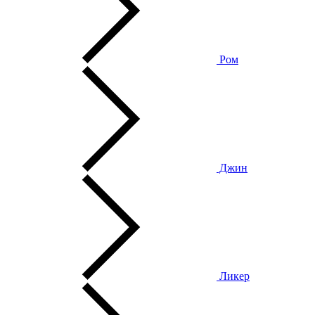
Ром
Джин
Ликер