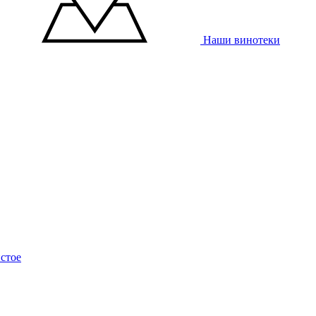
Наши винотеки
стое