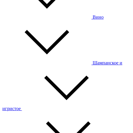
Вино
Шампанское и
игристое