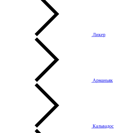
Ликер
Арманьяк
Кальвадос