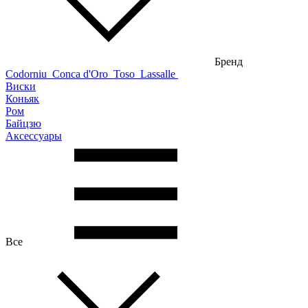
Бренд
Codorniu
Conca d'Oro
Toso
Lassalle
Виски
Коньяк
Ром
Байцзю
Аксессуары
Все