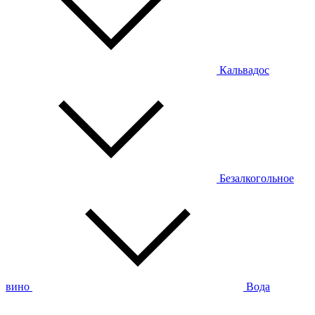
Кальвадос
Безалкогольное
вино
Вода