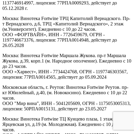
1137746914997, лицензия: 77РПА0009293, действует до
05.12.2028 г.
Москва: Винотека Fortwine ТРЦ Капитолий Вернадского. Пр-
т Вернадского, д.6, ТРЦ «Капитолий Вернадского», 2 этаж
(м.Университет). Ежедневно с 10 до 22 часов.
ООО «ФОРТВАЙН», ИНН - 7726459679, ОГРН -
1197746673376, лицензия: 77РПА0014948, действует до
26.05.2028
Москва: Винотека Fortwine Маршала Жукова. пр-т Маршала
Жукова, д.39, корп.1 (м. Народное ополчение). Ежедневно с 10
до 23 часов.
ООО «Харвест», ИНН - 7734424768, ОГРН - 1197746303567,
лицензия: 77РПА0014565, действует до 05.09.2024
Московская область, г. Реутов: Винотека Fortwine Реутов. пр-
кт Юбилейный, д.40, (м. Новокосино). Ежедневно с 10 до 22
часов.
ООО "Мир вина", ИНН - 5041205609, ОГРН - 1175053005313,
лицензия: 50РПА0015131, действует до 23.05.2027
Москва: Винотека Fortwine ТЦ Кунцево плаза, 1 этаж.
Ярцевская ул, д.19 (м. Молодежная). Ежедневно с 10 до 22
часов.