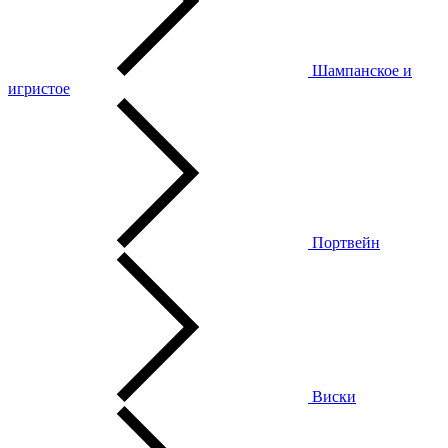
Шампанское и
игристое
Портвейн
Виски