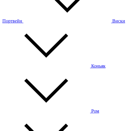
Портвейн
Виски
Коньяк
Ром