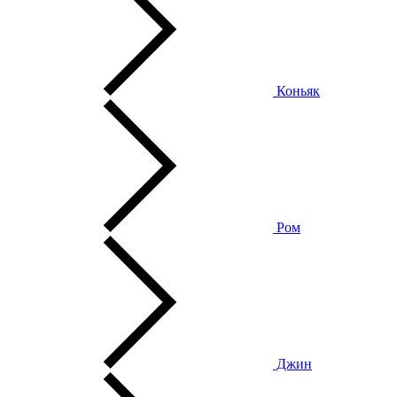
Коньяк
Ром
Джин