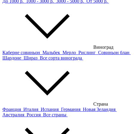
До 1000 р.
1000 - 3000 р.
3000 - 5000 р.
От 5000 р.
Виноград
Каберне совиньон
Мальбек
Мерло
Рислинг
Совиньон блан
Шардоне
Шираз
Все сорта винограда
Страна
Франция
Италия
Испания
Германия
Новая Зеландия
Австралия
Россия
Все страны