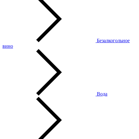
Безалкогольное
вино
Вода