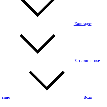
Кальвадос
Безалкогольное
вино
Вода