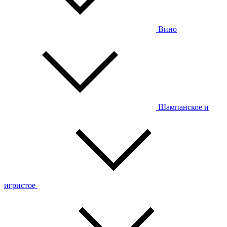
Вино
Шампанское и
игристое