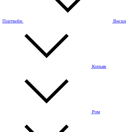
Портвейн
Виски
Коньяк
Ром