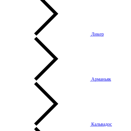
Ликер
Арманьяк
Кальвадос