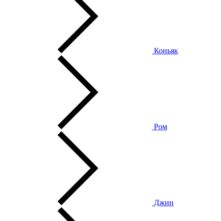
Коньяк
Ром
Джин