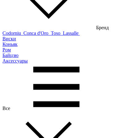
Бренд
Codorniu
Conca d'Oro
Toso
Lassalle
Виски
Коньяк
Ром
Байцзю
Аксессуары
Все