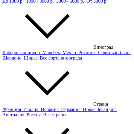
До 1000 р.
1000 - 3000 р.
3000 - 5000 р.
От 5000 р.
Виноград
Каберне совиньон
Мальбек
Мерло
Рислинг
Совиньон блан
Шардоне
Шираз
Все сорта винограда
Страна
Франция
Италия
Испания
Германия
Новая Зеландия
Австралия
Россия
Все страны