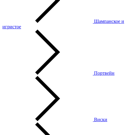
Шампанское и
игристое
Портвейн
Виски