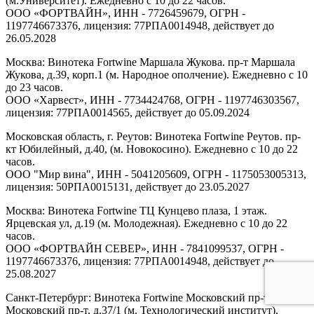
(м.Университет). Ежедневно с 10 до 22 часов.
ООО «ФОРТВАЙН», ИНН - 7726459679, ОГРН -
1197746673376, лицензия: 77РПА0014948, действует до
26.05.2028
Москва: Винотека Fortwine Маршала Жукова. пр-т Маршала
Жукова, д.39, корп.1 (м. Народное ополчение). Ежедневно с 10
до 23 часов.
ООО «Харвест», ИНН - 7734424768, ОГРН - 1197746303567,
лицензия: 77РПА0014565, действует до 05.09.2024
Московская область, г. Реутов: Винотека Fortwine Реутов. пр-
кт Юбилейный, д.40, (м. Новокосино). Ежедневно с 10 до 22
часов.
ООО "Мир вина", ИНН - 5041205609, ОГРН - 1175053005313,
лицензия: 50РПА0015131, действует до 23.05.2027
Москва: Винотека Fortwine ТЦ Кунцево плаза, 1 этаж.
Ярцевская ул, д.19 (м. Молодежная). Ежедневно с 10 до 22
часов.
ООО «ФОРТВАЙН СЕВЕР», ИНН - 7841099537, ОГРН -
1197746673376, лицензия: 77РПА0014948, действует до
25.08.2027
Санкт-Петербург: Винотека Fortwine Московский пр-т.
Московский пр-т, д.37/1 (м. Технологический институт).