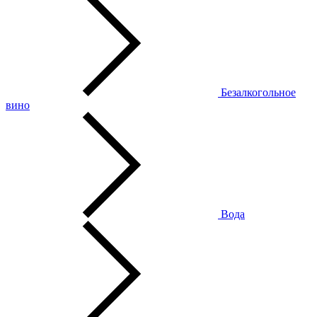
Безалкогольное
вино
Вода