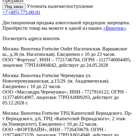
Предзаказ
Уточнить наличие/поступление
Под заказ
+7 (495) 775-00-01
Дистанционная продажа алкогольной продукции запрещена.
Приобрести товар вы можете в одной из наших
«Винотек»
.
Посмотреть адреса винотек
Москва: Винотека Fortwine Outlet Нагатинская. Варшавское
ш., д.36 (м. Нагатинская). Ежедневно с 10 до 23 часов.
ООО "Фортуна", ИНН – 7721746704, ОГРН - 1127746004495,
лицензия: 77РПА0004042, действует до 24.05.2028
Москва: Винотека Fortwine Черемушки ул.
Новочеремушкинская, д.15/29. (м. Академическая).
Ежедневно с 10 до 22 часов.
ООО «Массандра Черемушки», ИНН - 7727816122, ОГРН -
1137746914997, лицензия: 77РПА0009293, действует до
05.12.2028 г.
Москва: Винотека Fortwine ТРЦ Капитолий Вернадского. Пр-
т Вернадского, д.6, ТРЦ «Капитолий Вернадского», 2 этаж
(м.Университет). Ежедневно с 10 до 22 часов.
ООО «ФОРТВАЙН», ИНН - 7726459679, ОГРН -
1197746673376, лицензия: 77РПА0014948, действует до