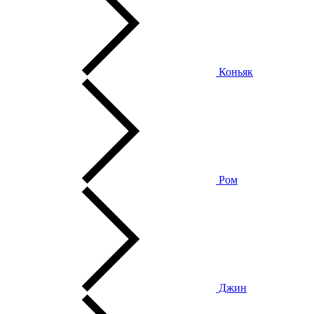
Коньяк
Ром
Джин