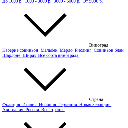
До 1000 р.
1000 - 3000 р.
3000 - 5000 р.
От 5000 р.
Виноград
Каберне совиньон
Мальбек
Мерло
Рислинг
Совиньон блан
Шардоне
Шираз
Все сорта винограда
Страна
Франция
Италия
Испания
Германия
Новая Зеландия
Австралия
Россия
Все страны