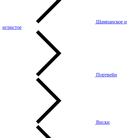
Шампанское и
игристое
Портвейн
Виски