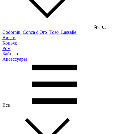
Бренд
Codorniu
Conca d'Oro
Toso
Lassalle
Виски
Коньяк
Ром
Байцзю
Аксессуары
Все