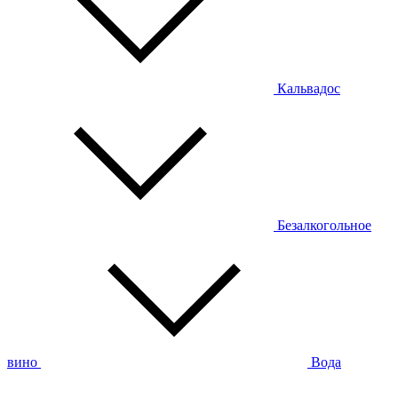
Кальвадос
Безалкогольное
вино
Вода