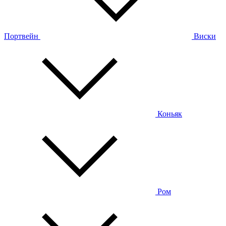
Портвейн
Виски
Коньяк
Ром