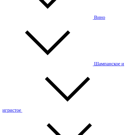
Вино
Шампанское и
игристое