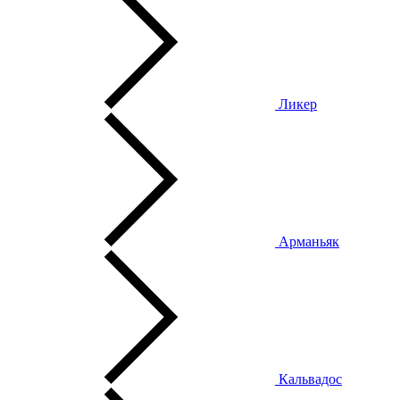
Ликер
Арманьяк
Кальвадос