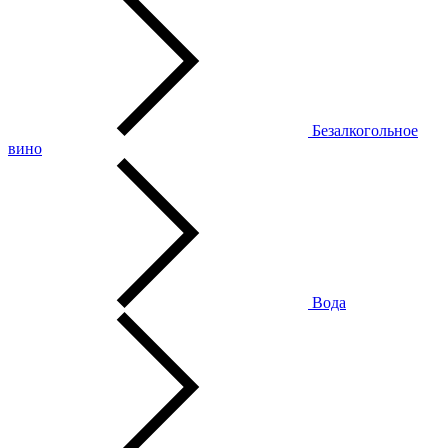
Безалкогольное
вино
Вода