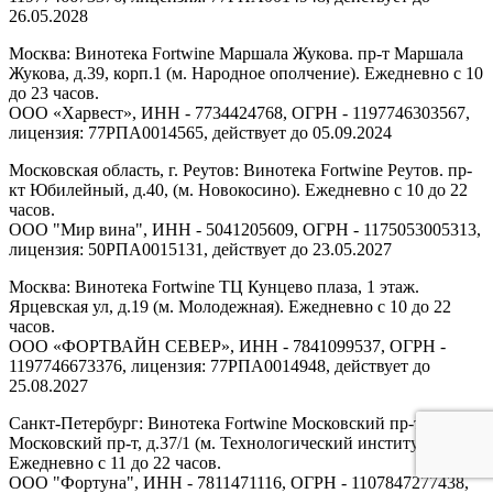
26.05.2028
Москва: Винотека Fortwine Маршала Жукова. пр-т Маршала
Жукова, д.39, корп.1 (м. Народное ополчение). Ежедневно с 10
до 23 часов.
ООО «Харвест», ИНН - 7734424768, ОГРН - 1197746303567,
лицензия: 77РПА0014565, действует до 05.09.2024
Московская область, г. Реутов: Винотека Fortwine Реутов. пр-
кт Юбилейный, д.40, (м. Новокосино). Ежедневно с 10 до 22
часов.
ООО "Мир вина", ИНН - 5041205609, ОГРН - 1175053005313,
лицензия: 50РПА0015131, действует до 23.05.2027
Москва: Винотека Fortwine ТЦ Кунцево плаза, 1 этаж.
Ярцевская ул, д.19 (м. Молодежная). Ежедневно с 10 до 22
часов.
ООО «ФОРТВАЙН СЕВЕР», ИНН - 7841099537, ОГРН -
1197746673376, лицензия: 77РПА0014948, действует до
25.08.2027
Санкт-Петербург: Винотека Fortwine Московский пр-т.
Московский пр-т, д.37/1 (м. Технологический институт).
Ежедневно с 11 до 22 часов.
ООО "Фортуна", ИНН - 7811471116, ОГРН - 1107847277438,