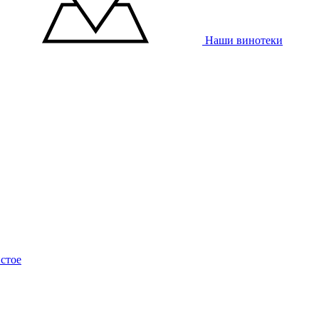
Наши винотеки
стое