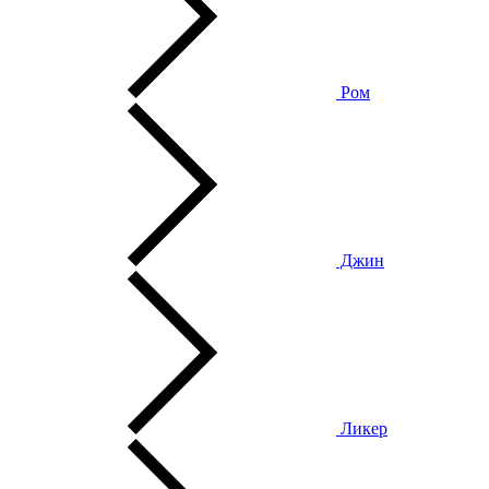
Ром
Джин
Ликер