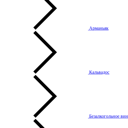
Арманьяк
Кальвадос
Безалкогольное ви