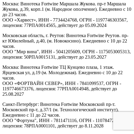
Москва: Винотека Fortwine Маршала Жукова. пр-т Маршала
Жукова, д.39, корп.1 (м. Народное ополчение). Ежедневно с 10
до 23 часов.
ООО «Харвест», ИНН - 7734424768, ОГРН - 1197746303567,
лицензия: 77РПА0014565, действует до 05.09.2024
Московская область, г. Реутов: Винотека Fortwine Реутов. пр-
кт Юбилейный, д.40, (м. Новокосино). Ежедневно с 10 до 22
часов.
ООО "Мир вина", ИНН - 5041205609, ОГРН - 1175053005313,
лицензия: 50РПА0015131, действует до 23.05.2027
Москва: Винотека Fortwine ТЦ Кунцево плаза, 1 этаж.
Ярцевская ул, д.19 (м. Молодежная). Ежедневно с 10 до 22
часов.
ООО «ФОРТВАЙН СЕВЕР», ИНН - 7841099537, ОГРН -
1197746673376, лицензия: 77РПА0014948, действует до
25.08.2027
Санкт-Петербург: Винотека Fortwine Московский пр-т.
Московский пр-т, д.37/1 (м. Технологический институт).
Ежедневно с 11 до 22 часов.
ООО "Фортуна", ИНН - 7811471116, ОГРН - 1107847277438,
лицензия: 78РПА0001101, действует до 8.11.2028