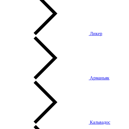
Ликер
Арманьяк
Кальвадос