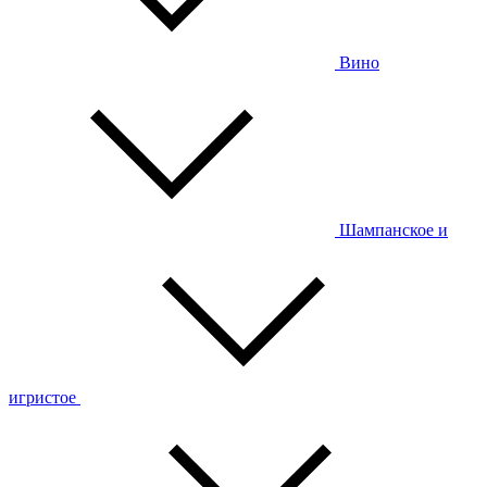
Вино
Шампанское и
игристое