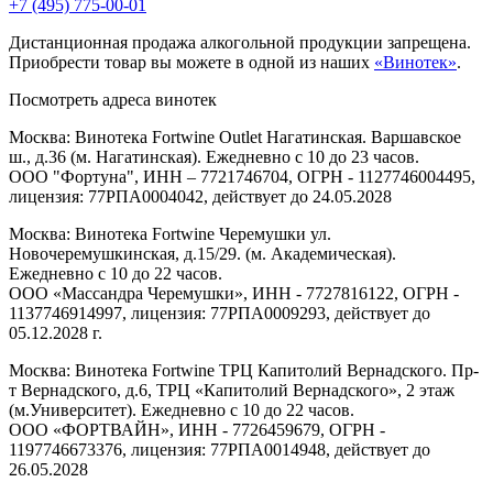
+7 (495) 775-00-01
Дистанционная продажа алкогольной продукции запрещена.
Приобрести товар вы можете в одной из наших
«Винотек»
.
Посмотреть адреса винотек
Москва: Винотека Fortwine Outlet Нагатинская. Варшавское
ш., д.36 (м. Нагатинская). Ежедневно с 10 до 23 часов.
ООО "Фортуна", ИНН – 7721746704, ОГРН - 1127746004495,
лицензия: 77РПА0004042, действует до 24.05.2028
Москва: Винотека Fortwine Черемушки ул.
Новочеремушкинская, д.15/29. (м. Академическая).
Ежедневно с 10 до 22 часов.
ООО «Массандра Черемушки», ИНН - 7727816122, ОГРН -
1137746914997, лицензия: 77РПА0009293, действует до
05.12.2028 г.
Москва: Винотека Fortwine ТРЦ Капитолий Вернадского. Пр-
т Вернадского, д.6, ТРЦ «Капитолий Вернадского», 2 этаж
(м.Университет). Ежедневно с 10 до 22 часов.
ООО «ФОРТВАЙН», ИНН - 7726459679, ОГРН -
1197746673376, лицензия: 77РПА0014948, действует до
26.05.2028