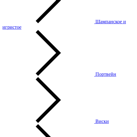
Шампанское и
игристое
Портвейн
Виски