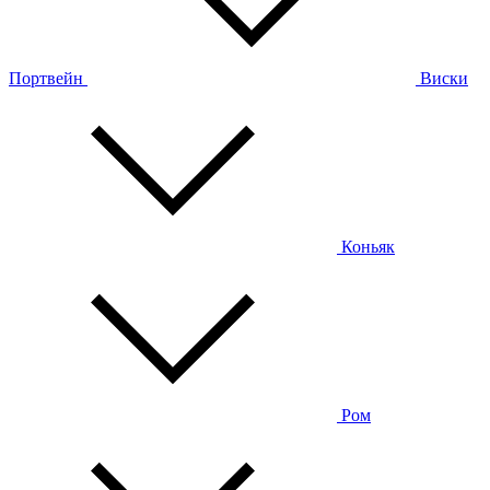
Портвейн
Виски
Коньяк
Ром