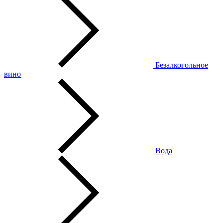
Безалкогольное
вино
Вода