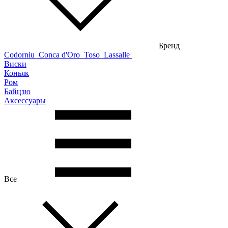
Бренд
Codorniu
Conca d'Oro
Toso
Lassalle
Виски
Коньяк
Ром
Байцзю
Аксессуары
Все