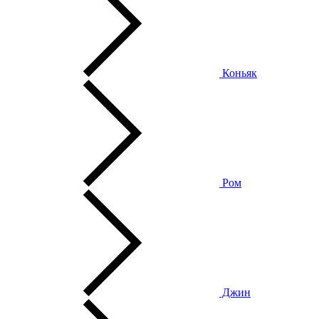
Коньяк
Ром
Джин