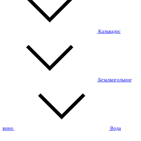
Кальвадос
Безалкогольное
вино
Вода