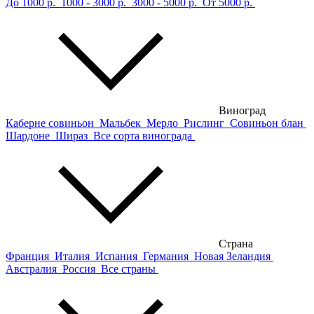
До 1000 р.
1000 - 3000 р.
3000 - 5000 р.
От 5000 р.
Виноград
Каберне совиньон
Мальбек
Мерло
Рислинг
Совиньон блан
Шардоне
Шираз
Все сорта винограда
Страна
Франция
Италия
Испания
Германия
Новая Зеландия
Австралия
Россия
Все страны