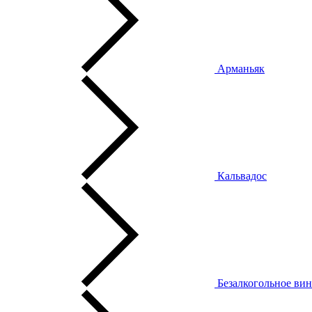
Арманьяк
Кальвадос
Безалкогольное ви