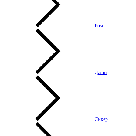
Ром
Джин
Ликер