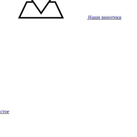
Наши винотеки
стое