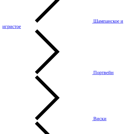
Шампанское и
игристое
Портвейн
Виски