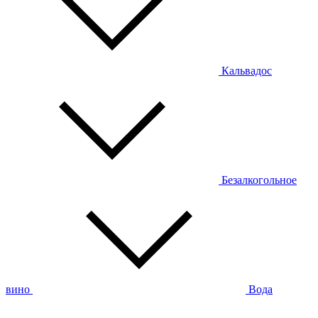
Кальвадос
Безалкогольное
вино
Вода