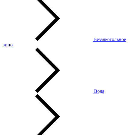
Безалкогольное
вино
Вода