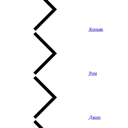
Коньяк
Ром
Джин