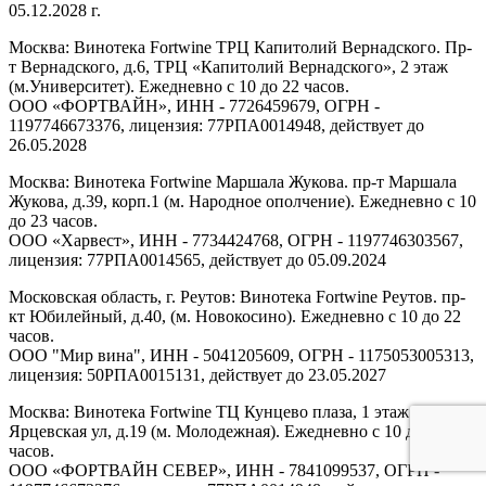
05.12.2028 г.
Москва: Винотека Fortwine ТРЦ Капитолий Вернадского. Пр-
т Вернадского, д.6, ТРЦ «Капитолий Вернадского», 2 этаж
(м.Университет). Ежедневно с 10 до 22 часов.
ООО «ФОРТВАЙН», ИНН - 7726459679, ОГРН -
1197746673376, лицензия: 77РПА0014948, действует до
26.05.2028
Москва: Винотека Fortwine Маршала Жукова. пр-т Маршала
Жукова, д.39, корп.1 (м. Народное ополчение). Ежедневно с 10
до 23 часов.
ООО «Харвест», ИНН - 7734424768, ОГРН - 1197746303567,
лицензия: 77РПА0014565, действует до 05.09.2024
Московская область, г. Реутов: Винотека Fortwine Реутов. пр-
кт Юбилейный, д.40, (м. Новокосино). Ежедневно с 10 до 22
часов.
ООО "Мир вина", ИНН - 5041205609, ОГРН - 1175053005313,
лицензия: 50РПА0015131, действует до 23.05.2027
Москва: Винотека Fortwine ТЦ Кунцево плаза, 1 этаж.
Ярцевская ул, д.19 (м. Молодежная). Ежедневно с 10 до 22
часов.
ООО «ФОРТВАЙН СЕВЕР», ИНН - 7841099537, ОГРН -