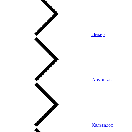
Ликер
Арманьяк
Кальвадос