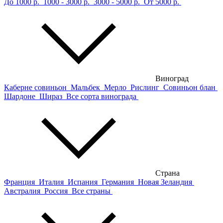
До 1000 р.
1000 - 3000 р.
3000 - 5000 р.
От 5000 р.
Виноград
Каберне совиньон
Мальбек
Мерло
Рислинг
Совиньон блан
Шардоне
Шираз
Все сорта винограда
Страна
Франция
Италия
Испания
Германия
Новая Зеландия
Австралия
Россия
Все страны