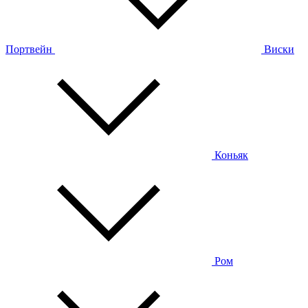
Портвейн
Виски
Коньяк
Ром