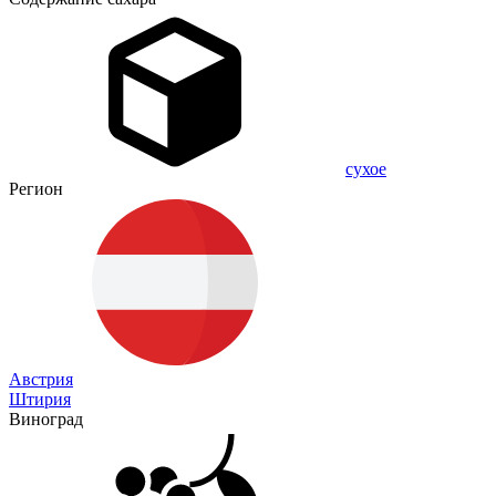
сухое
Регион
Австрия
Штирия
Виноград