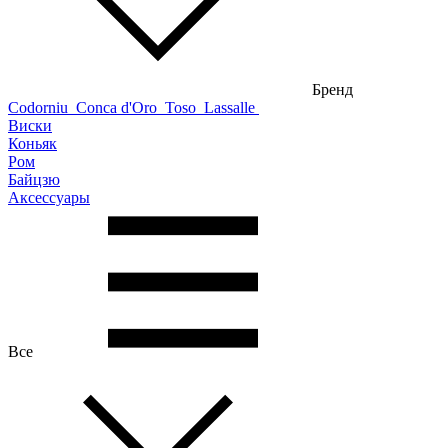
Бренд
Codorniu
Conca d'Oro
Toso
Lassalle
Виски
Коньяк
Ром
Байцзю
Аксессуары
Все