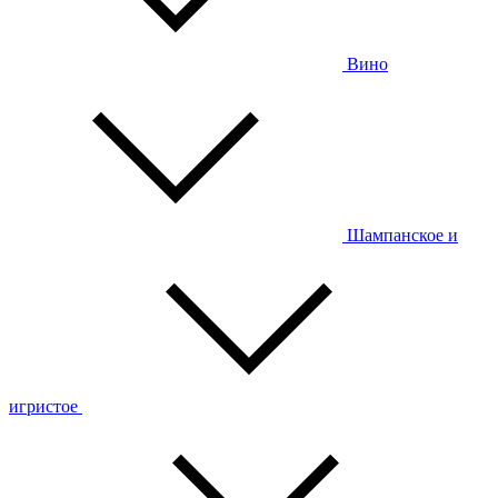
Вино
Шампанское и
игристое