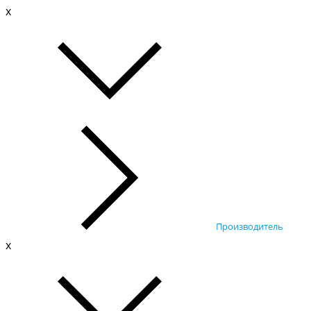
x
Производитель
x