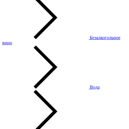
Безалкогольное
вино
Вода