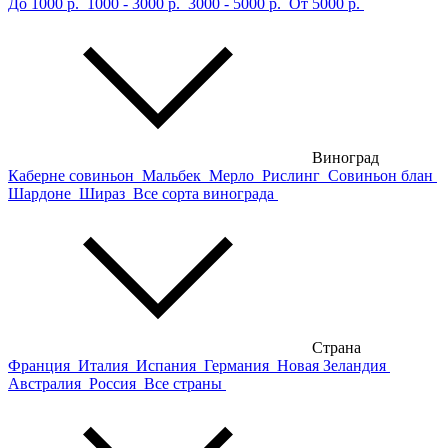
До 1000 р.
1000 - 3000 р.
3000 - 5000 р.
От 5000 р.
Виноград
Каберне совиньон
Мальбек
Мерло
Рислинг
Совиньон блан
Шардоне
Шираз
Все сорта винограда
Страна
Франция
Италия
Испания
Германия
Новая Зеландия
Австралия
Россия
Все страны