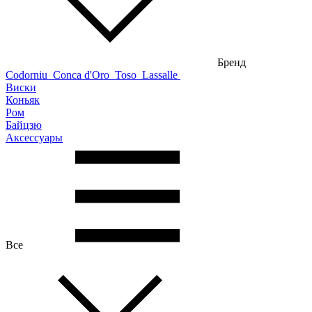
Бренд
Codorniu
Conca d'Oro
Toso
Lassalle
Виски
Коньяк
Ром
Байцзю
Аксессуары
Все