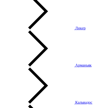
Ликер
Арманьяк
Кальвадос