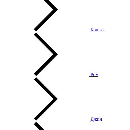
Коньяк
Ром
Джин