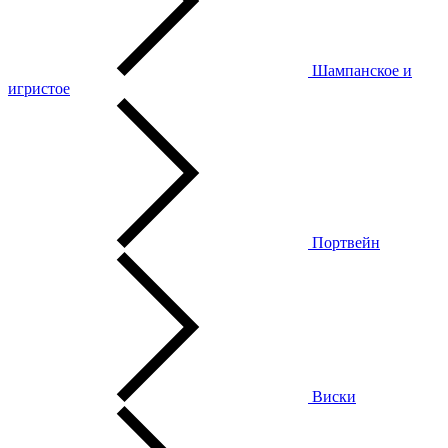
Шампанское и
игристое
Портвейн
Виски