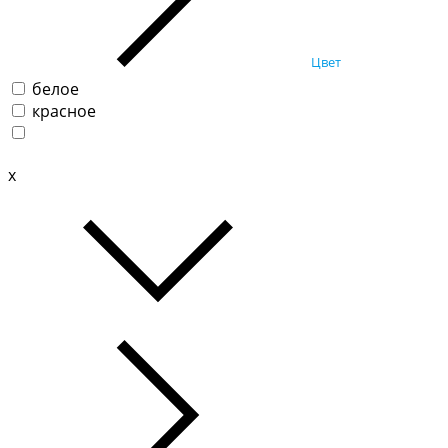
Цвет
белое
красное
x