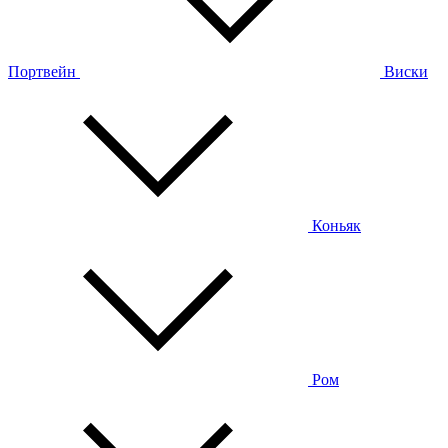
Портвейн
Виски
Коньяк
Ром