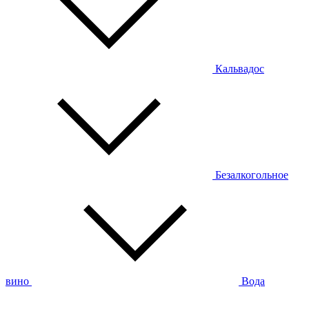
Кальвадос
Безалкогольное
вино
Вода