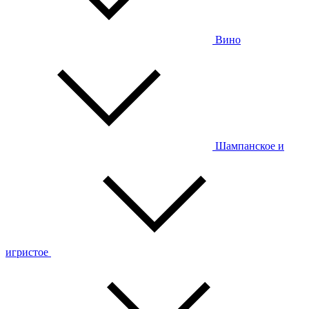
Вино
Шампанское и
игристое