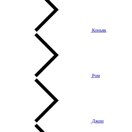
Коньяк
Ром
Джин