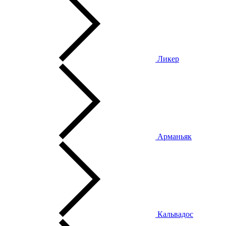
Ликер
Арманьяк
Кальвадос