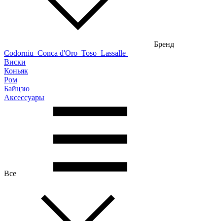
Бренд
Codorniu
Conca d'Oro
Toso
Lassalle
Виски
Коньяк
Ром
Байцзю
Аксессуары
Все