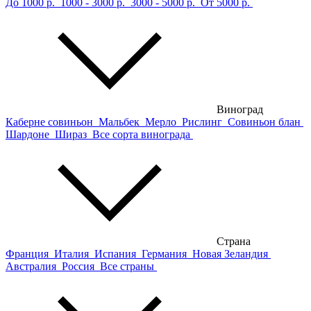
До 1000 р.
1000 - 3000 р.
3000 - 5000 р.
От 5000 р.
Виноград
Каберне совиньон
Мальбек
Мерло
Рислинг
Совиньон блан
Шардоне
Шираз
Все сорта винограда
Страна
Франция
Италия
Испания
Германия
Новая Зеландия
Австралия
Россия
Все страны