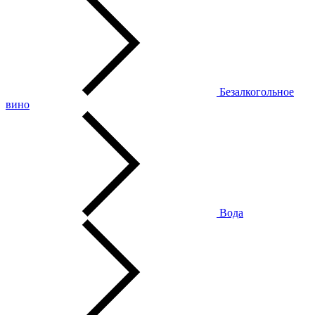
Безалкогольное
вино
Вода