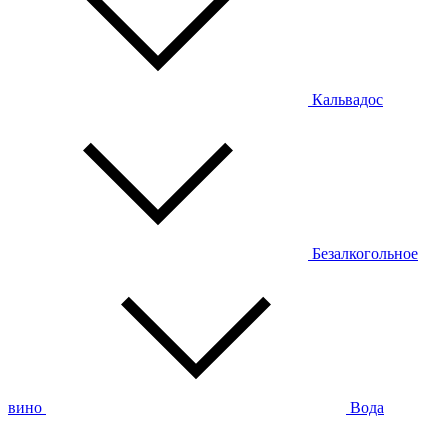
Кальвадос
Безалкогольное
вино
Вода