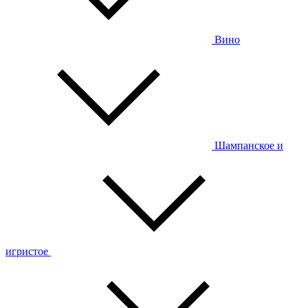
Вино
Шампанское и
игристое