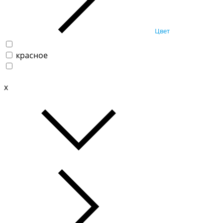
Цвет
красное
x