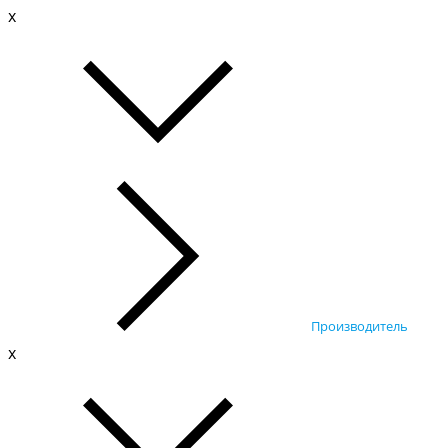
x
Производитель
x