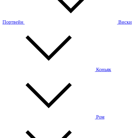
Портвейн
Виски
Коньяк
Ром