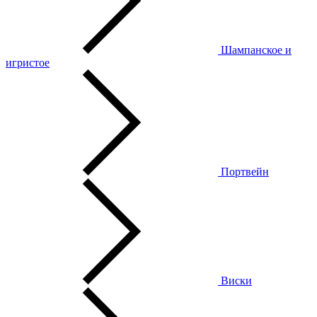
Шампанское и
игристое
Портвейн
Виски