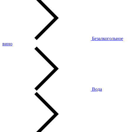
Безалкогольное
вино
Вода