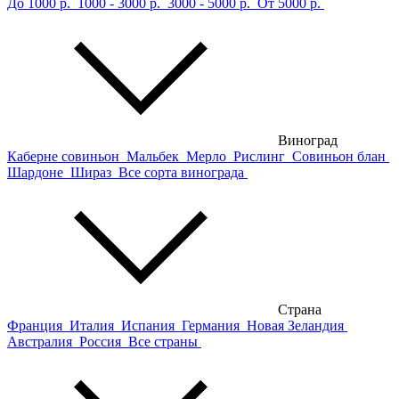
До 1000 р.
1000 - 3000 р.
3000 - 5000 р.
От 5000 р.
Виноград
Каберне совиньон
Мальбек
Мерло
Рислинг
Совиньон блан
Шардоне
Шираз
Все сорта винограда
Страна
Франция
Италия
Испания
Германия
Новая Зеландия
Австралия
Россия
Все страны