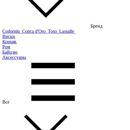
Бренд
Codorniu
Conca d'Oro
Toso
Lassalle
Виски
Коньяк
Ром
Байцзю
Аксессуары
Все