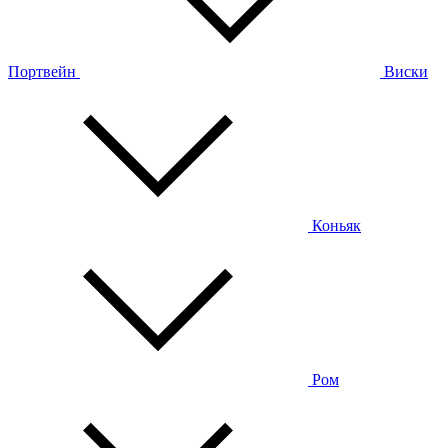
Портвейн
Виски
Коньяк
Ром