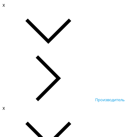
x
Производитель
x