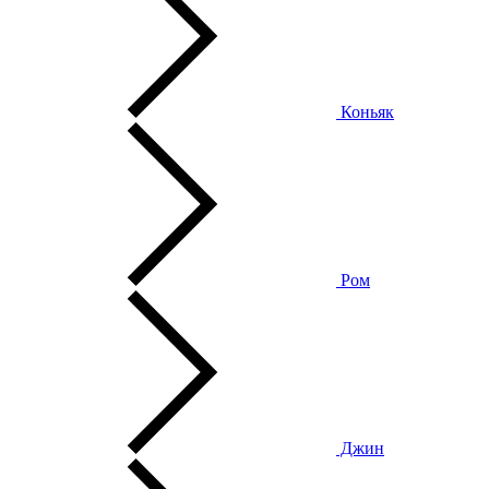
Коньяк
Ром
Джин