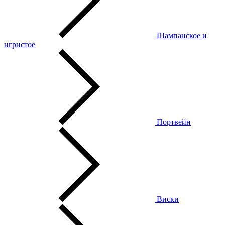
Шампанское и
игристое
Портвейн
Виски