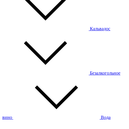
Кальвадос
Безалкогольное
вино
Вода