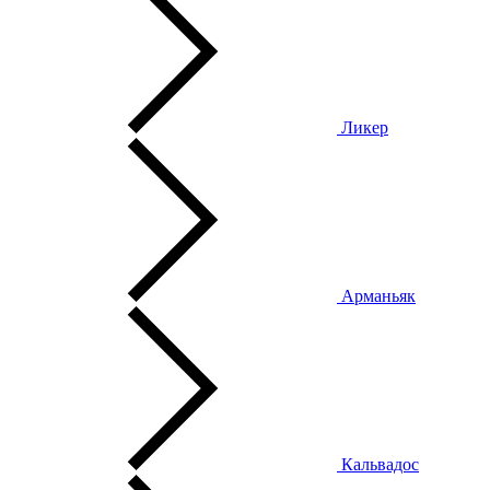
Ликер
Арманьяк
Кальвадос