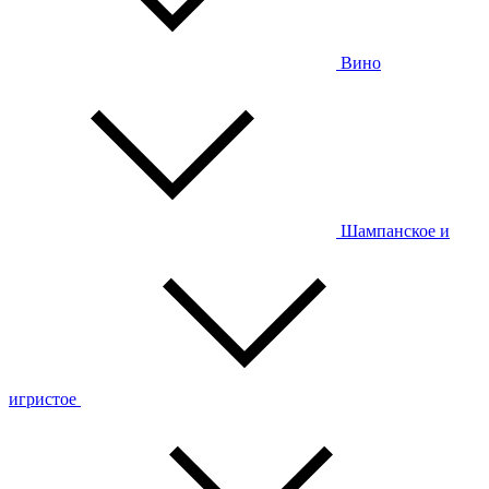
Вино
Шампанское и
игристое