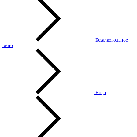
Безалкогольное
вино
Вода