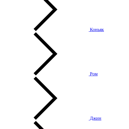
Коньяк
Ром
Джин