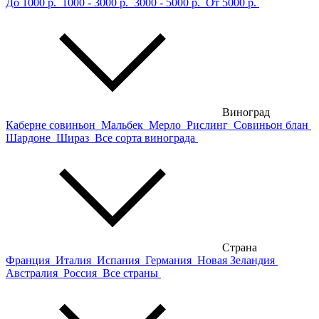
До 1000 р.
1000 - 3000 р.
3000 - 5000 р.
От 5000 р.
Виноград
Каберне совиньон
Мальбек
Мерло
Рислинг
Совиньон блан
Шардоне
Шираз
Все сорта винограда
Страна
Франция
Италия
Испания
Германия
Новая Зеландия
Австралия
Россия
Все страны