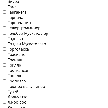
Виура
Гамэ
Гарганега
Гарнача
Гарнача тинта
Гевюрцтраминер
Гельбер Мускателлер
Годельо
Голден Мускателлер
Горголасса
Грасиано
Гренаш
Грилло
Гро мансан
Гролло
Гропелло
Грюнер вельтлинер
Гувейо
Дольчетто
Жиро рос
Зинфандель