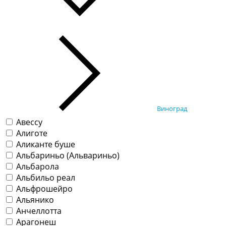
Виноград
Авессу
Алиготе
Аликанте буше
Альбариньо (Альвариньо)
Альбарола
Альбильо реал
Альфрошейро
Альянико
Анчеллотта
Арагонеш