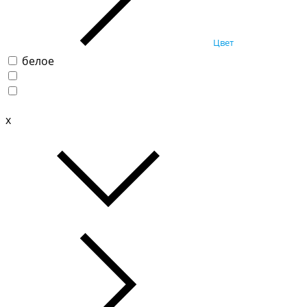
Цвет
белое
x