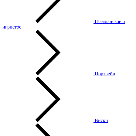
Шампанское и
игристое
Портвейн
Виски