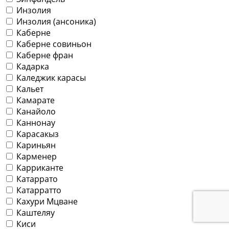
Инзолия
Инзолия (ансоника)
Каберне
Каберне совиньон
Каберне фран
Кадарка
Каледжик карасы
Кальет
Камарате
Канайоло
Каннонау
Карасакыз
Кариньян
Карменер
Карриканте
Катаррато
Катарратто
Кахури Мцване
Каштеляу
Киси