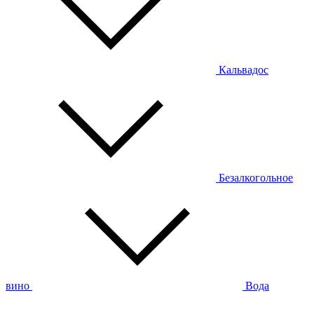
Кальвадос
Безалкогольное
вино
Вода