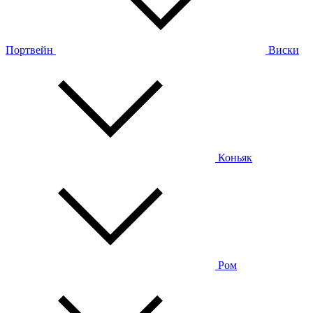
Портвейн
Виски
Коньяк
Ром