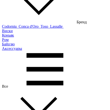
Бренд
Codorniu
Conca d'Oro
Toso
Lassalle
Виски
Коньяк
Ром
Байцзю
Аксессуары
Все