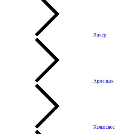
Ликер
Арманьяк
Кальвадос