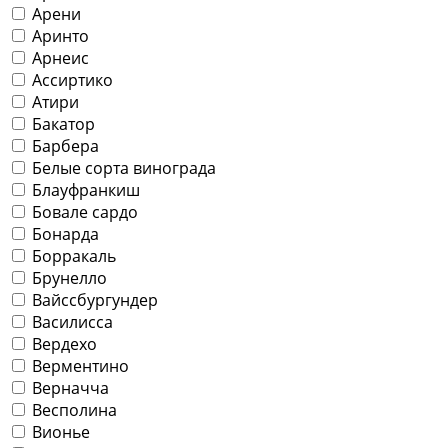
Арени
Аринто
Арнеис
Ассиртико
Атири
Бакатор
Барбера
Белые сорта винограда
Блауфранкиш
Бовале сардо
Бонарда
Борракаль
Брунелло
Вайссбургундер
Василисса
Вердехо
Верментино
Верначча
Весполина
Вионье