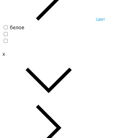
Цвет
белое
x