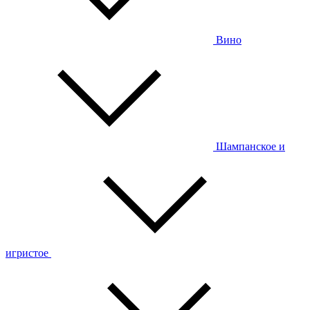
Вино
Шампанское и
игристое