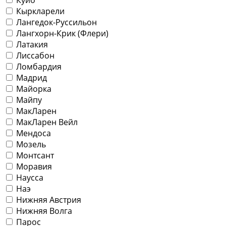
Кыркларели
Лангедок-Руссильон
Лангхорн-Крик (Флери)
Латакия
Лиссабон
Ломбардия
Мадрид
Майорка
Майпу
МакЛарен
МакЛарен Вейл
Мендоса
Мозель
Монтсант
Моравия
Наусса
Наэ
Нижняя Австрия
Нижняя Волга
Парос