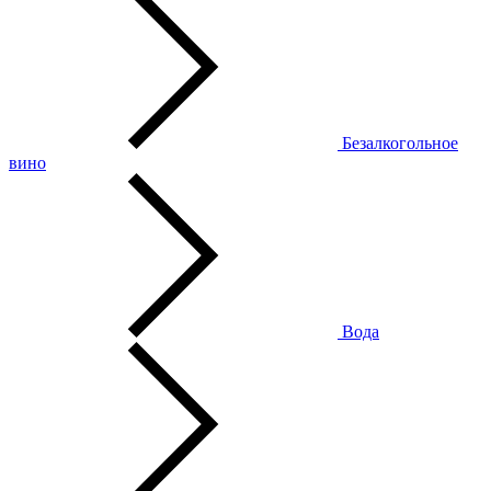
Безалкогольное
вино
Вода