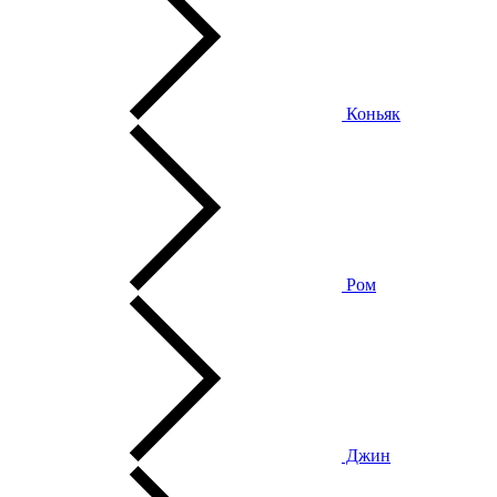
Коньяк
Ром
Джин