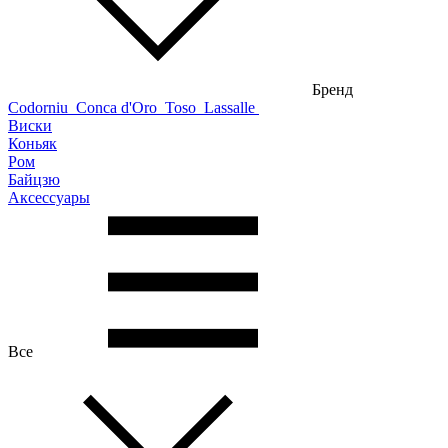
Бренд
Codorniu
Conca d'Oro
Toso
Lassalle
Виски
Коньяк
Ром
Байцзю
Аксессуары
Все