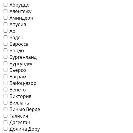
Абруццо
Алентежу
Аминдеон
Апулия
Ар
Баден
Баросса
Бордо
Бургенланд
Бургундия
Бьерсо
Ваграм
Вайоц-дзор
Венето
Виктория
Виллань
Винью Верде
Галисия
Дагестан
Долина Дору