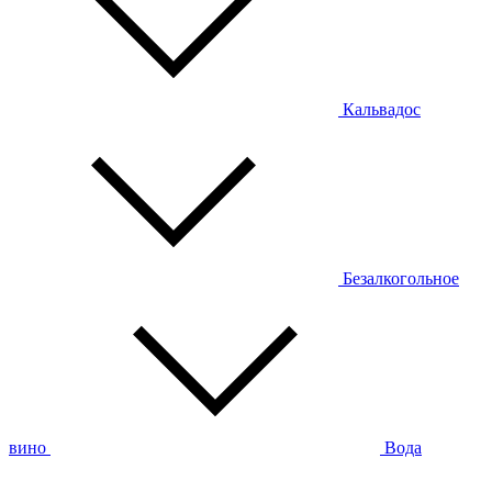
Кальвадос
Безалкогольное
вино
Вода