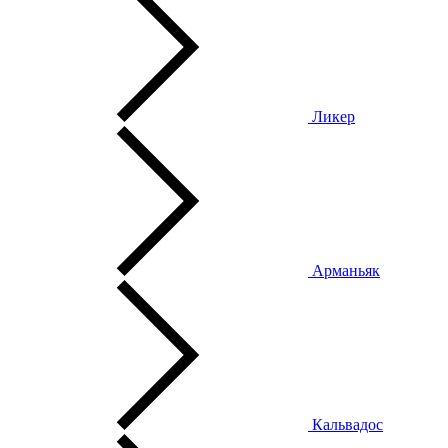
Ликер
Арманьяк
Кальвадос