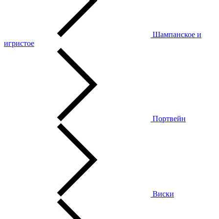
Шампанское и
игристое
Портвейн
Виски