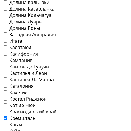
Долина Кальчаки
Долина Касабланка
Долина Кольчагуа
Долина Луары
Долина Роны
Западная Австралия
Итата
Калатаюд
Калифорния
Кампания
Кантон де Тунуян
Кастилья и Леон
Кастилья-Ла Манча
Каталония
Кахетия
Костал Риджион
Кот-де-Нюи
Краснодарский край
Кремшталь
Крым
Куйо