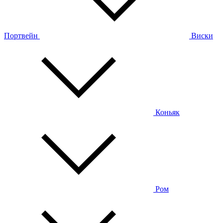
Портвейн
Виски
Коньяк
Ром