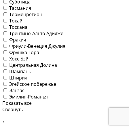
Суботица
Тасмания
Терменрегион
Токай
Тоскана
Трентино-Альто Адидже
Фракия
Фриули-Венеция Джулия
Фрушка-Гора
Хокс Бэй
Центральная Долина
Шампань
Штирия
Эгейское побережье
Эльзас
Эмилия-Романья
Показать все
Свернуть
x