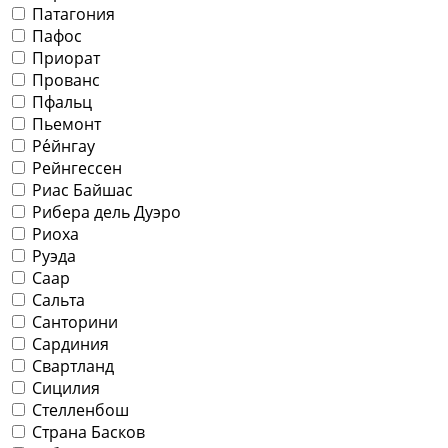
Патагония
Пафос
Приорат
Прованс
Пфальц
Пьемонт
Ре́йнгау
Рейнгессен
Риас Байшас
Рибера дель Дуэро
Риоха
Руэда
Саар
Сальта
Санторини
Сардиния
Свартланд
Сицилия
Стелленбош
Страна Басков