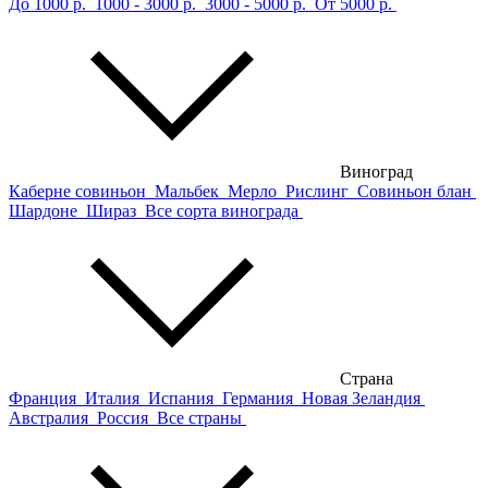
До 1000 р.
1000 - 3000 р.
3000 - 5000 р.
От 5000 р.
Виноград
Каберне совиньон
Мальбек
Мерло
Рислинг
Совиньон блан
Шардоне
Шираз
Все сорта винограда
Страна
Франция
Италия
Испания
Германия
Новая Зеландия
Австралия
Россия
Все страны