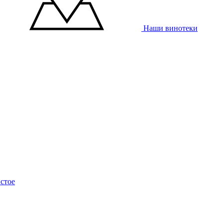
Наши винотеки
стое