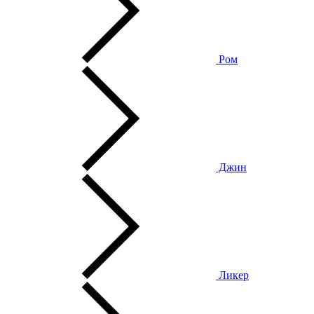
Ром
Джин
Ликер