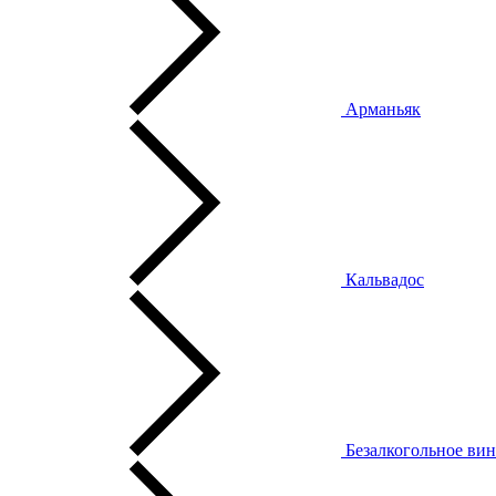
Арманьяк
Кальвадос
Безалкогольное ви