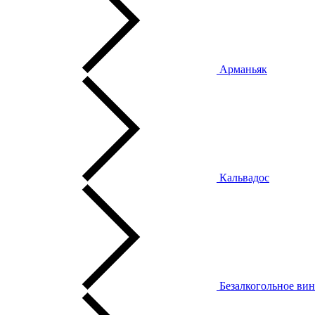
Арманьяк
Кальвадос
Безалкогольное ви