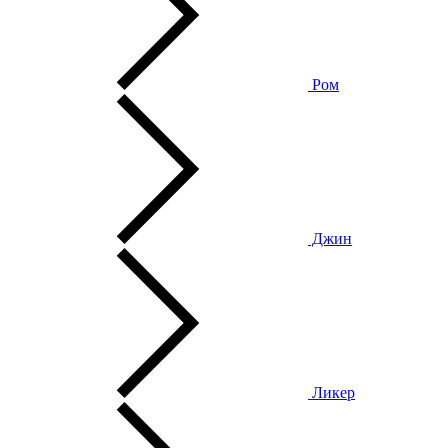
Ром
Джин
Ликер