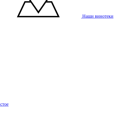
Наши винотеки
стое