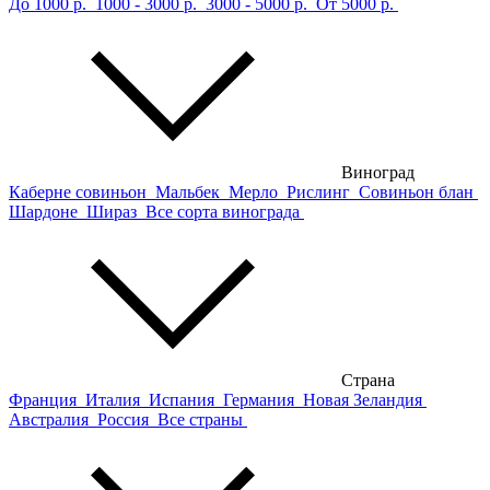
До 1000 р.
1000 - 3000 р.
3000 - 5000 р.
От 5000 р.
Виноград
Каберне совиньон
Мальбек
Мерло
Рислинг
Совиньон блан
Шардоне
Шираз
Все сорта винограда
Страна
Франция
Италия
Испания
Германия
Новая Зеландия
Австралия
Россия
Все страны