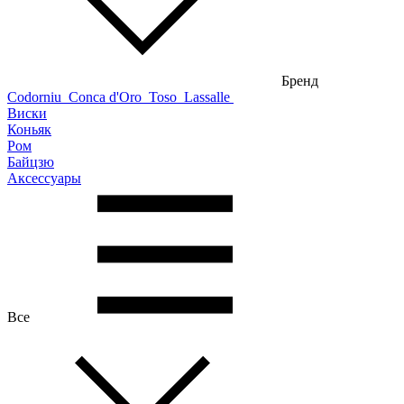
Бренд
Codorniu
Conca d'Oro
Toso
Lassalle
Виски
Коньяк
Ром
Байцзю
Аксессуары
Все