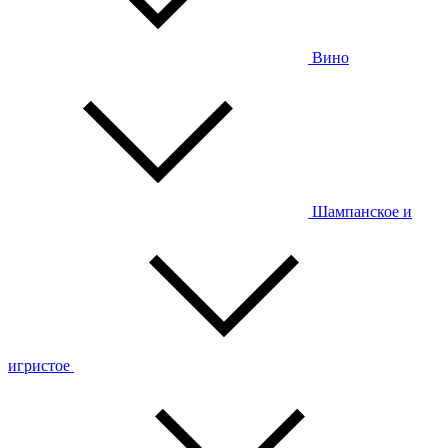
Вино
Шампанское и
игристое