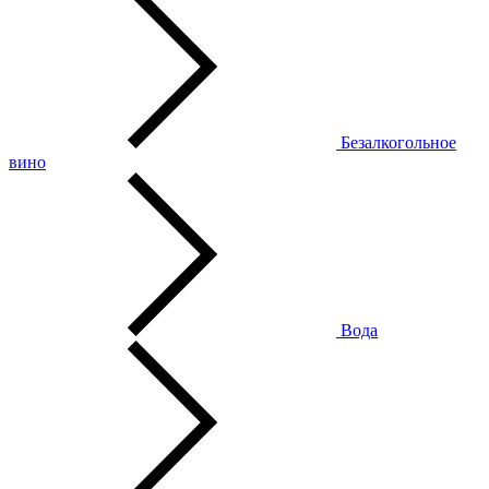
Безалкогольное
вино
Вода