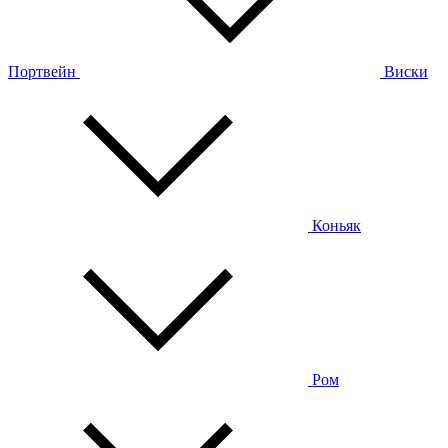
Портвейн
Виски
Коньяк
Ром