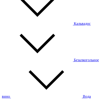
Кальвадос
Безалкогольное
вино
Вода