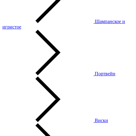
Шампанское и
игристое
Портвейн
Виски