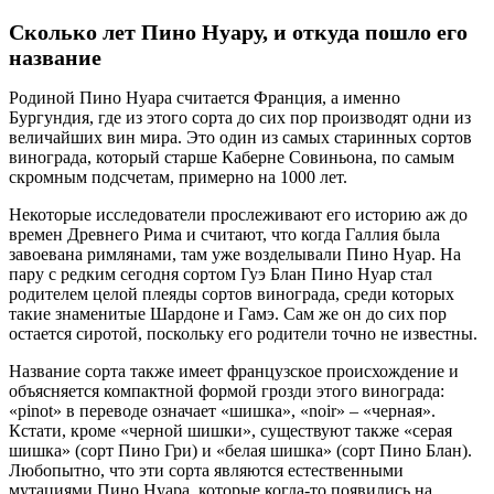
Сколько лет Пино Нуару, и откуда пошло его
название
Родиной Пино Нуара считается Франция, а именно
Бургундия, где из этого сорта до сих пор производят одни из
величайших вин мира. Это один из самых старинных сортов
винограда, который старше Каберне Совиньона, по самым
скромным подсчетам, примерно на 1000 лет.
Некоторые исследователи прослеживают его историю аж до
времен Древнего Рима и считают, что когда Галлия была
завоевана римлянами, там уже возделывали Пино Нуар. На
пару с редким сегодня сортом Гуэ Блан Пино Нуар стал
родителем целой плеяды сортов винограда, среди которых
такие знаменитые Шардоне и Гамэ. Сам же он до сих пор
остается сиротой, поскольку его родители точно не известны.
Название сорта также имеет французское происхождение и
объясняется компактной формой грозди этого винограда:
«pinot» в переводе означает «шишка», «noir» – «черная».
Кстати, кроме «черной шишки», существуют также «серая
шишка» (сорт Пино Гри) и «белая шишка» (сорт Пино Блан).
Любопытно, что эти сорта являются естественными
мутациями Пино Нуара, которые когда-то появились на