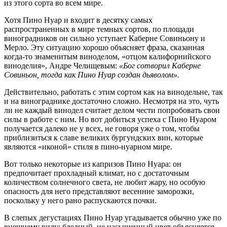
из этого сорта во всем мире.
Хотя Пино Нуар и входит в десятку самых
распространенных в мире темных сортов, по площади
виноградников он сильно уступает Каберне Совиньону и
Мерло. Эту ситуацию хорошо объясняет фраза, сказанная
когда-то знаменитым виноделом, «отцом калифорнийского
виноделия», Андре Челищевым:
«Бог сотворил Каберне
Совиньон, тогда как Пино Нуар создан дьяволом».
Действительно, работать с этим сортом как на винодельне, так
и на винограднике достаточно сложно. Несмотря на это, чуть
ли не каждый винодел считает делом чести попробовать свои
силы в работе с ним. Но вот добиться успеха с Пино Нуаром
получается далеко не у всех, не говоря уже о том, чтобы
приблизиться к славе великих бургундских вин, которые
являются «иконой» стиля в пино-нуарном мире.
Вот только некоторые из капризов Пино Нуара: он
предпочитает прохладный климат, но с достаточным
количеством солнечного света, не любит жару, но особую
опасность для него представляют весенние заморозки,
поскольку у него рано распускаются почки.
В слепых дегустациях Пино Нуар угадывается обычно уже по
внешнему виду: бледный, не насыщенный цвет объясняется