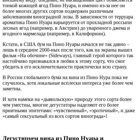
тонкой кожицей ягод Пино Нуара, и именно из-за нее он
более многих других сортов подвержен различным
заболеваниям виноградной лозы. В зависимости от терруара
ароматика Пино Нуара варьируется от прохладной россыпи
лесных ягод (например, в Австрии) до уваренного джема и
ягодного мармелада (например, в Калифорнии).
Кстати, в США бум на Пино Нуары начался не так давно –
лишь в середине 2000-ных после того, как на экраны вышел
фильм «На обочине» (Sideways), главный герой которого так
настойчиво признавался в любви к этому сорту, что смог
убедить в его исключительности практически всю страну.
В России глобального бума на вина из Пино Нура пока не
случилось, хотя локальные всплески интереса уже более чем
заметны.
И хотя намеки на «дьявольскую» природу этого сорта более
чем уместны, многие дегустаторы наделяют его более
приятными эпитетами: «чувственный», «эротичный», и даже
«самый сексуальный из всех сортов винограда»!
Дегустируем вина из Пино Нуара и