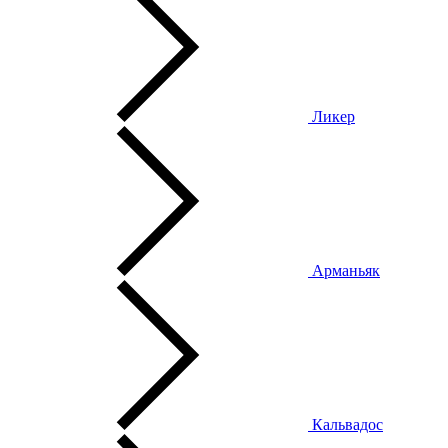
Ликер
Арманьяк
Кальвадос