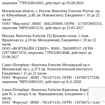
лицензия: 77РПА0014565, действует до 05.09.2024
Московская область, г. Реутов: Винотека Fortwine Реутов. пр-
кт Юбилейный, д.40, (м. Новокосино). Ежедневно с 10 до 22
часов.
ООО "Мир вина", ИНН - 5041205609, ОГРН - 1175053005313,
лицензия: 50РПА0015131, действует до 23.05.2027
Москва: Винотека Fortwine ТЦ Кунцево плаза, 1 этаж.
Ярцевская ул, д.19 (м. Молодежная). Ежедневно с 10 до 22
часов.
ООО «ФОРТВАЙН СЕВЕР», ИНН - 7841099537, ОГРН -
1197746673376, лицензия: 77РПА0014948, действует до
25.08.2027
Санкт-Петербург: Винотека Fortwine Московский пр-т.
Московский пр-т, д.37/1 (м. Технологический институт).
Ежедневно с 11 до 22 часов.
ООО "Фортуна", ИНН - 7811471116, ОГРН - 1107847277438,
лицензия: 78РПА0001101, действует до 8.11.2028
Санкт-Петербург: Винотека Fortwine Кирочная. Кирочная ул,
дом № 3, литера А (м. Чернышевская). Ежедневно с 11 до 22
часов.
ООО "Фортуна", ИНН - 7811471116, ОГРН - 1107847277438,