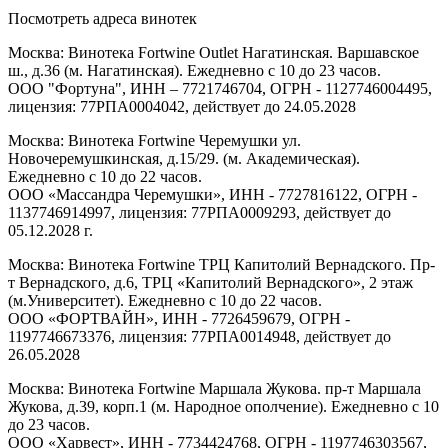
Посмотреть адреса винотек
Москва: Винотека Fortwine Outlet Нагатинская. Варшавское
ш., д.36 (м. Нагатинская). Ежедневно с 10 до 23 часов.
ООО "Фортуна", ИНН – 7721746704, ОГРН - 1127746004495,
лицензия: 77РПА0004042, действует до 24.05.2028
Москва: Винотека Fortwine Черемушки ул.
Новочеремушкинская, д.15/29. (м. Академическая).
Ежедневно с 10 до 22 часов.
ООО «Массандра Черемушки», ИНН - 7727816122, ОГРН -
1137746914997, лицензия: 77РПА0009293, действует до
05.12.2028 г.
Москва: Винотека Fortwine ТРЦ Капитолий Вернадского. Пр-
т Вернадского, д.6, ТРЦ «Капитолий Вернадского», 2 этаж
(м.Университет). Ежедневно с 10 до 22 часов.
ООО «ФОРТВАЙН», ИНН - 7726459679, ОГРН -
1197746673376, лицензия: 77РПА0014948, действует до
26.05.2028
Москва: Винотека Fortwine Маршала Жукова. пр-т Маршала
Жукова, д.39, корп.1 (м. Народное ополчение). Ежедневно с 10
до 23 часов.
ООО «Харвест», ИНН - 7734424768, ОГРН - 1197746303567,