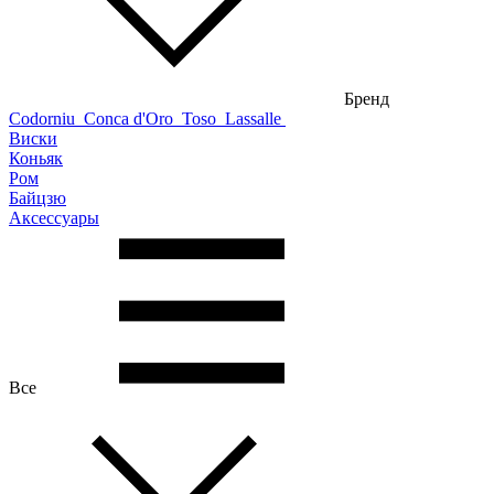
Бренд
Codorniu
Conca d'Oro
Toso
Lassalle
Виски
Коньяк
Ром
Байцзю
Аксессуары
Все