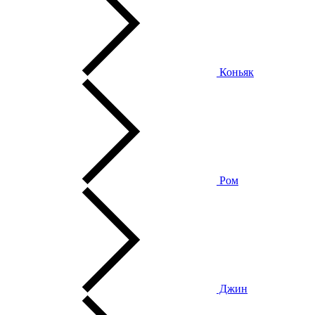
Коньяк
Ром
Джин