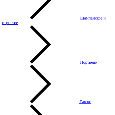
Шампанское и
игристое
Портвейн
Виски