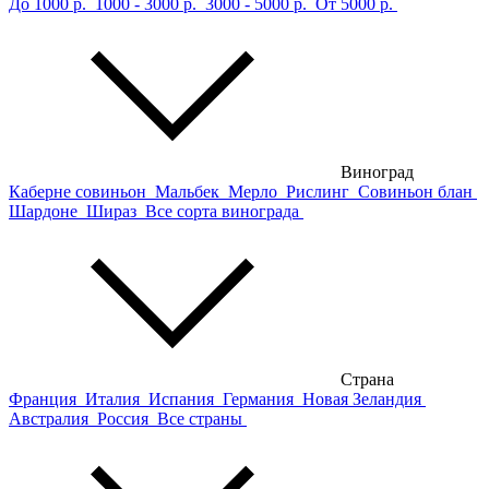
До 1000 р.
1000 - 3000 р.
3000 - 5000 р.
От 5000 р.
Виноград
Каберне совиньон
Мальбек
Мерло
Рислинг
Совиньон блан
Шардоне
Шираз
Все сорта винограда
Страна
Франция
Италия
Испания
Германия
Новая Зеландия
Австралия
Россия
Все страны