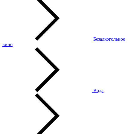
Безалкогольное
вино
Вода