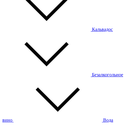
Кальвадос
Безалкогольное
вино
Вода