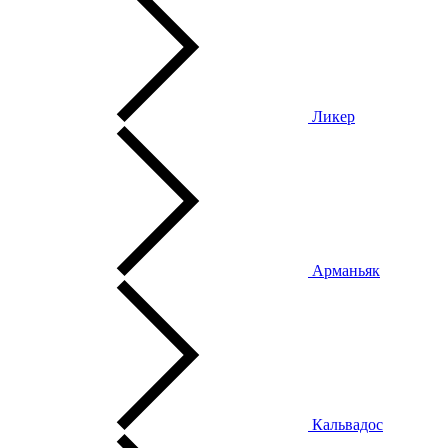
Ликер
Арманьяк
Кальвадос