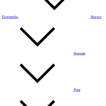
Портвейн
Виски
Коньяк
Ром