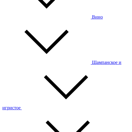
Вино
Шампанское и
игристое