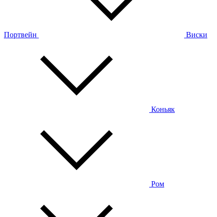
Портвейн
Виски
Коньяк
Ром