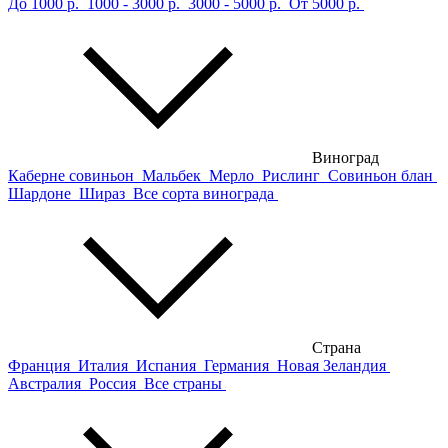
До 1000 р.
1000 - 3000 р.
3000 - 5000 р.
От 5000 р.
Виноград
Каберне совиньон
Мальбек
Мерло
Рислинг
Совиньон блан
Шардоне
Шираз
Все сорта винограда
Страна
Франция
Италия
Испания
Германия
Новая Зеландия
Австралия
Россия
Все страны