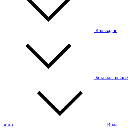
Кальвадос
Безалкогольное
вино
Вода