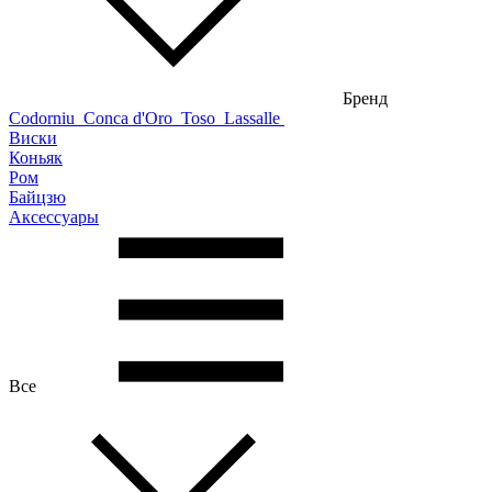
Бренд
Codorniu
Conca d'Oro
Toso
Lassalle
Виски
Коньяк
Ром
Байцзю
Аксессуары
Все