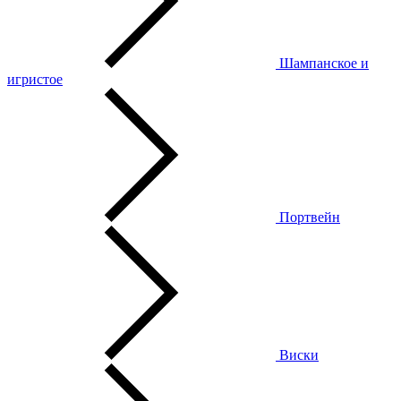
Шампанское и
игристое
Портвейн
Виски