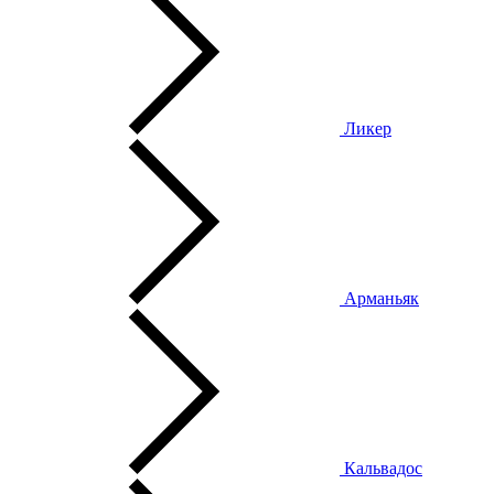
Ликер
Арманьяк
Кальвадос