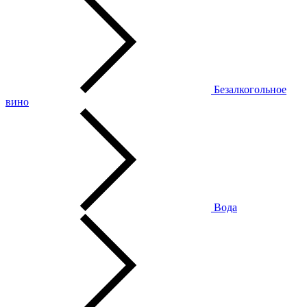
Безалкогольное
вино
Вода