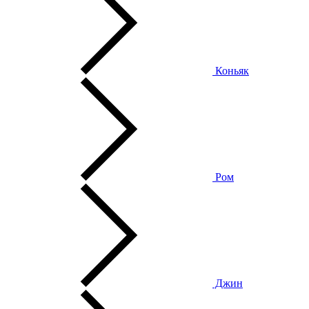
Коньяк
Ром
Джин