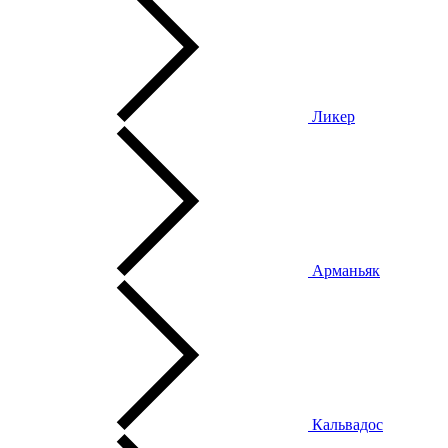
Ликер
Арманьяк
Кальвадос