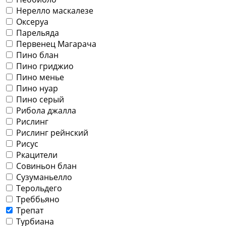
Нерелло маскалезе
Оксеруа
Парельяда
Первенец Магарача
Пино блан
Пино гриджио
Пино менье
Пино нуар
Пино серый
Рибола джалла
Рислинг
Рислинг рейнский
Рисус
Ркацители
Совиньон блан
Сузуманьелло
Терольдего
Треббьяно
Трепат
Турбиана