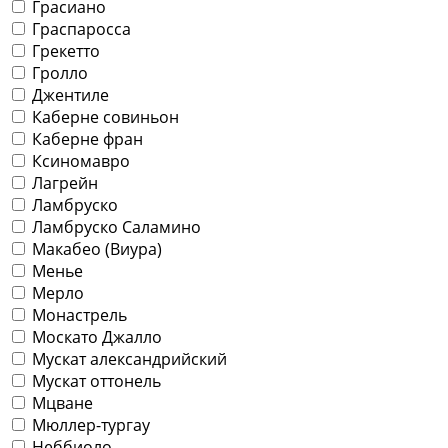
Грасиано
Граспаросса
Грекетто
Гролло
Джентиле
Каберне совиньон
Каберне фран
Ксиномавро
Лагрейн
Ламбруско
Ламбруско Саламино
Макабео (Виура)
Менье
Мерло
Монастрель
Москато Джалло
Мускат александрийский
Мускат оттонель
Мцване
Мюллер-тургау
Неббиоло