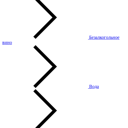
Безалкогольное
вино
Вода