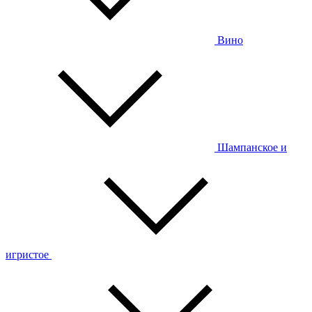
Вино
Шампанское и
игристое