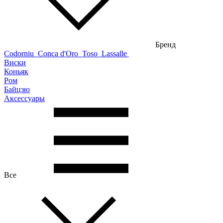
Бренд
Codorniu
Conca d'Oro
Toso
Lassalle
Виски
Коньяк
Ром
Байцзю
Аксессуары
Все