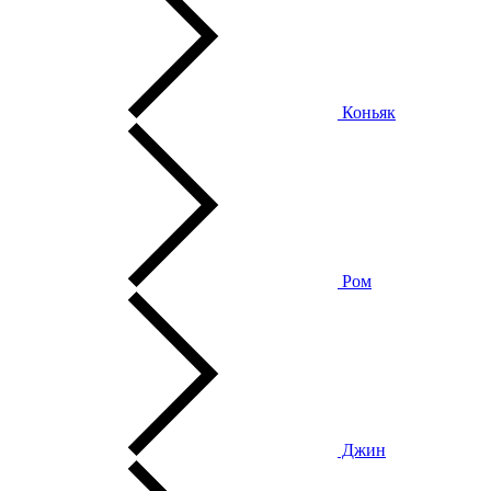
Коньяк
Ром
Джин