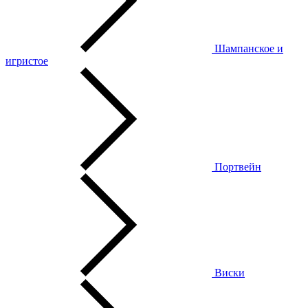
Шампанское и
игристое
Портвейн
Виски