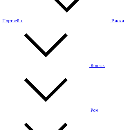
Портвейн
Виски
Коньяк
Ром