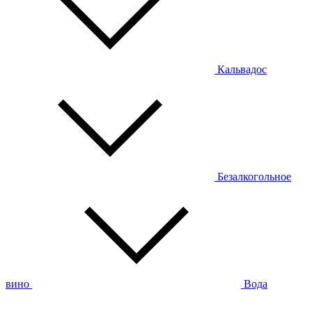
Кальвадос
Безалкогольное
вино
Вода