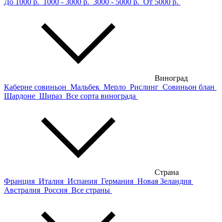
До 1000 р.
1000 - 3000 р.
3000 - 5000 р.
От 5000 р.
Виноград
Каберне совиньон
Мальбек
Мерло
Рислинг
Совиньон блан
Шардоне
Шираз
Все сорта винограда
Страна
Франция
Италия
Испания
Германия
Новая Зеландия
Австралия
Россия
Все страны