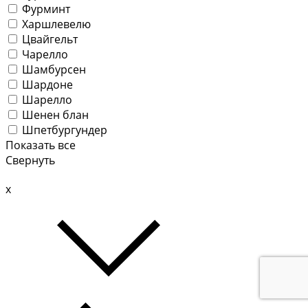
Фурминт
Харшлевелю
Цвайгельт
Чарелло
Шамбурсен
Шардоне
Шарелло
Шенен блан
Шпетбургундер
Показать все
Свернуть
x