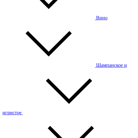
Вино
Шампанское и
игристое