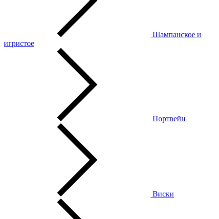
Шампанское и
игристое
Портвейн
Виски