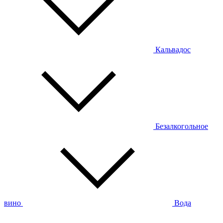
Кальвадос
Безалкогольное
вино
Вода