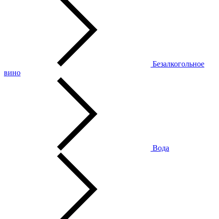
Безалкогольное
вино
Вода