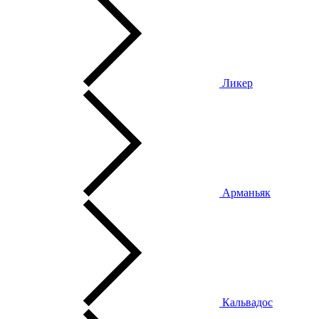
Ликер
Арманьяк
Кальвадос