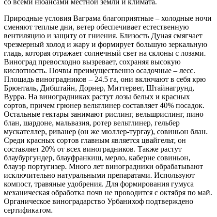
со всеми нюансами местной земли и климата.
Природные условия Ваграма благоприятные – холодные ночи
сменяют теплые дни, ветер обеспечивает естественную
вентиляцию и защиту от гниения. Близость Дуная смягчает
чрезмерный холод и жару и формирует большую зеркальную
гладь, которая отражает солнечный свет на склоны с лозами.
Виноград превосходно вызревает, сохраняя высокую
кислотность. Почвы преимущественно осадочные – лесс.
Площадь виноградников – 24.5 га, они включают в себя крю
Брюнталь, Дибштайн, Дорнер, Миттервег, Штайнагрунд,
Вурра. На виноградниках растут лозы белых и красных
сортов, причем грюнер вельтлинер составляет 40% посадок.
Остальные гектары занимают рислинг, вельшрислинг, пино
блан, шардоне, мальвазия, ротер вельтлинер, гельбер
мускателлер, риванер (он же мюллер-тургау), совиньон блан.
Среди красных сортов главным является цвайгельт, он
составляет 20% от всех виноградников. Также растут
блаубургундер, блауфранкиш, мерло, каберне совиньон,
блауэр португизер. Много лет виноградники обрабатывают
исключительно натуральными препаратами. Используют
компост, травяные удобрения. Для формирования гумуса
механическая обработка почв не проводится с октября по май.
Органическое виноградарство Урбанихоф подтверждено
сертификатом.