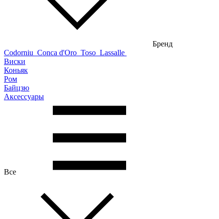
Бренд
Codorniu
Conca d'Oro
Toso
Lassalle
Виски
Коньяк
Ром
Байцзю
Аксессуары
Все