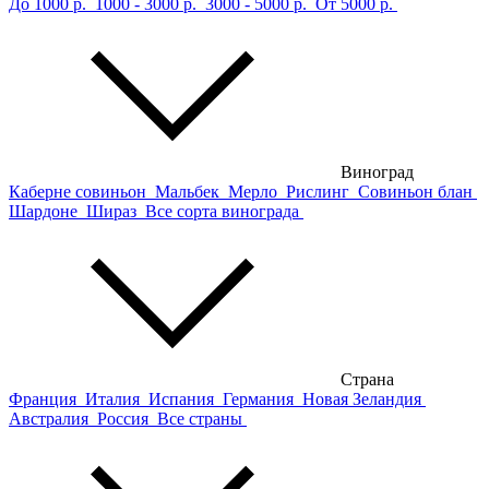
До 1000 р.
1000 - 3000 р.
3000 - 5000 р.
От 5000 р.
Виноград
Каберне совиньон
Мальбек
Мерло
Рислинг
Совиньон блан
Шардоне
Шираз
Все сорта винограда
Страна
Франция
Италия
Испания
Германия
Новая Зеландия
Австралия
Россия
Все страны