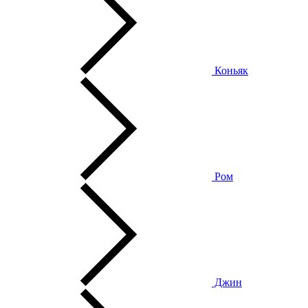
Коньяк
Ром
Джин