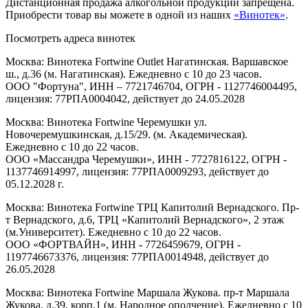
Дистанционная продажа алкогольной продукции запрещена.
Приобрести товар вы можете в одной из наших
«Винотек»
.
Посмотреть адреса винотек
Москва: Винотека Fortwine Outlet Нагатинская. Варшавское
ш., д.36 (м. Нагатинская). Ежедневно с 10 до 23 часов.
ООО "Фортуна", ИНН – 7721746704, ОГРН - 1127746004495,
лицензия: 77РПА0004042, действует до 24.05.2028
Москва: Винотека Fortwine Черемушки ул.
Новочеремушкинская, д.15/29. (м. Академическая).
Ежедневно с 10 до 22 часов.
ООО «Массандра Черемушки», ИНН - 7727816122, ОГРН -
1137746914997, лицензия: 77РПА0009293, действует до
05.12.2028 г.
Москва: Винотека Fortwine ТРЦ Капитолий Вернадского. Пр-
т Вернадского, д.6, ТРЦ «Капитолий Вернадского», 2 этаж
(м.Университет). Ежедневно с 10 до 22 часов.
ООО «ФОРТВАЙН», ИНН - 7726459679, ОГРН -
1197746673376, лицензия: 77РПА0014948, действует до
26.05.2028
Москва: Винотека Fortwine Маршала Жукова. пр-т Маршала
Жукова, д.39, корп.1 (м. Народное ополчение). Ежедневно с 10