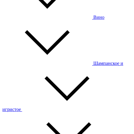
Вино
Шампанское и
игристое