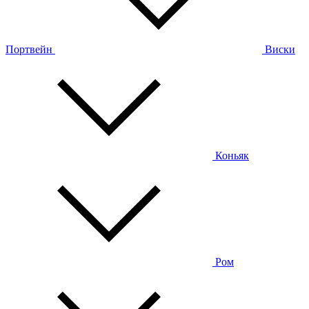
Портвейн
Виски
Коньяк
Ром