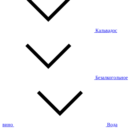
Кальвадос
Безалкогольное
вино
Вода