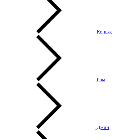
Коньяк
Ром
Джин