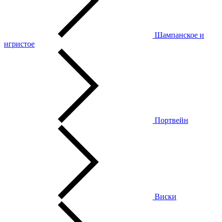
Шампанское и
игристое
Портвейн
Виски