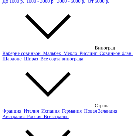
До 1000 р.
1000 - 3000 р.
3000 - 5000 р.
От 5000 р.
Виноград
Каберне совиньон
Мальбек
Мерло
Рислинг
Совиньон блан
Шардоне
Шираз
Все сорта винограда
Страна
Франция
Италия
Испания
Германия
Новая Зеландия
Австралия
Россия
Все страны