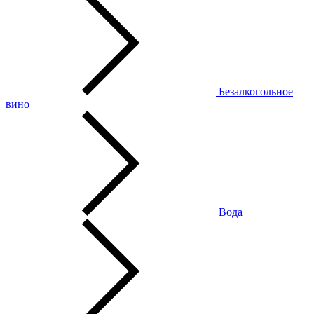
Безалкогольное
вино
Вода