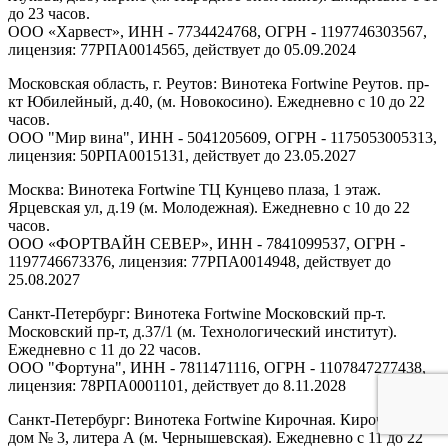
до 23 часов.
ООО «Харвест», ИНН - 7734424768, ОГРН - 1197746303567,
лицензия: 77РПА0014565, действует до 05.09.2024
Московская область, г. Реутов: Винотека Fortwine Реутов. пр-
кт Юбилейный, д.40, (м. Новокосино). Ежедневно с 10 до 22
часов.
ООО "Мир вина", ИНН - 5041205609, ОГРН - 1175053005313,
лицензия: 50РПА0015131, действует до 23.05.2027
Москва: Винотека Fortwine ТЦ Кунцево плаза, 1 этаж.
Ярцевская ул, д.19 (м. Молодежная). Ежедневно с 10 до 22
часов.
ООО «ФОРТВАЙН СЕВЕР», ИНН - 7841099537, ОГРН -
1197746673376, лицензия: 77РПА0014948, действует до
25.08.2027
Санкт-Петербург: Винотека Fortwine Московский пр-т.
Московский пр-т, д.37/1 (м. Технологический институт).
Ежедневно с 11 до 22 часов.
ООО "Фортуна", ИНН - 7811471116, ОГРН - 1107847277438,
лицензия: 78РПА0001101, действует до 8.11.2028
Санкт-Петербург: Винотека Fortwine Кирочная. Кирочная ул,
дом № 3, литера А (м. Чернышевская). Ежедневно с 11 до 22