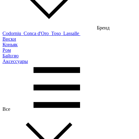
Бренд
Codorniu
Conca d'Oro
Toso
Lassalle
Виски
Коньяк
Ром
Байцзю
Аксессуары
Все