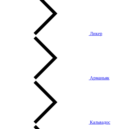
Ликер
Арманьяк
Кальвадос