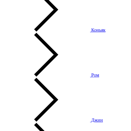
Коньяк
Ром
Джин