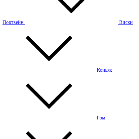
Портвейн
Виски
Коньяк
Ром