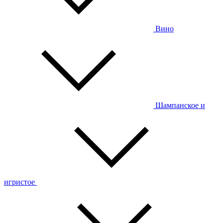
Вино
Шампанское и
игристое