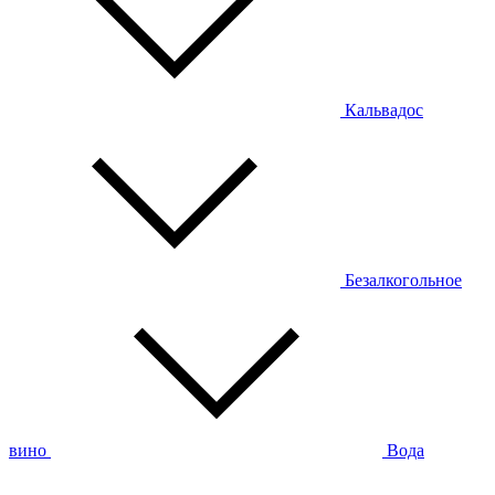
Кальвадос
Безалкогольное
вино
Вода