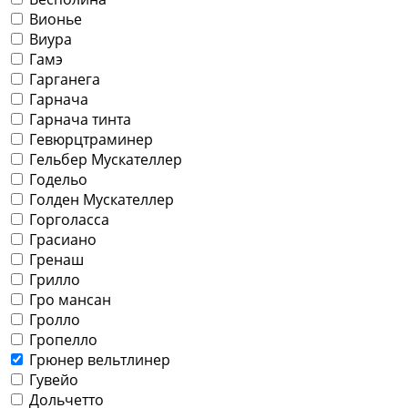
Вионье
Виура
Гамэ
Гарганега
Гарнача
Гарнача тинта
Гевюрцтраминер
Гельбер Мускателлер
Годельо
Голден Мускателлер
Горголасса
Грасиано
Гренаш
Грилло
Гро мансан
Гролло
Гропелло
Грюнер вельтлинер
Гувейо
Дольчетто