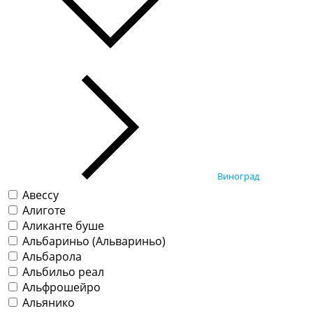
Виноград
Авессу
Алиготе
Аликанте буше
Альбариньо (Альвариньо)
Альбарола
Альбильо реал
Альфрошейро
Альянико