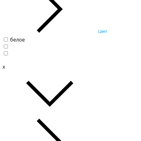
Цвет
белое
x