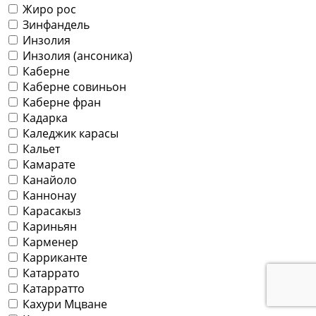
Жиро рос
Зинфандель
Инзолия
Инзолия (ансоника)
Каберне
Каберне совиньон
Каберне фран
Кадарка
Каледжик карасы
Кальет
Камарате
Канайоло
Каннонау
Карасакыз
Кариньян
Карменер
Карриканте
Катаррато
Катарратто
Кахури Мцване