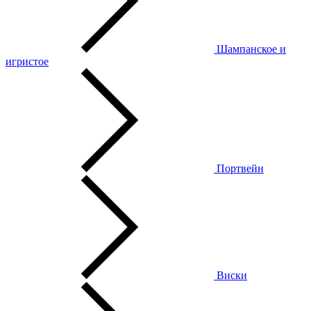
Шампанское и
игристое
Портвейн
Виски