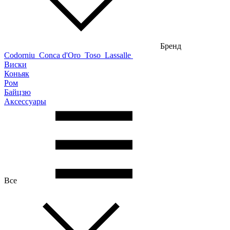
Бренд
Codorniu
Conca d'Oro
Toso
Lassalle
Виски
Коньяк
Ром
Байцзю
Аксессуары
Все