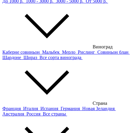
До 1000 р.
1000 - 3000 р.
3000 - 5000 р.
От 5000 р.
Виноград
Каберне совиньон
Мальбек
Мерло
Рислинг
Совиньон блан
Шардоне
Шираз
Все сорта винограда
Страна
Франция
Италия
Испания
Германия
Новая Зеландия
Австралия
Россия
Все страны