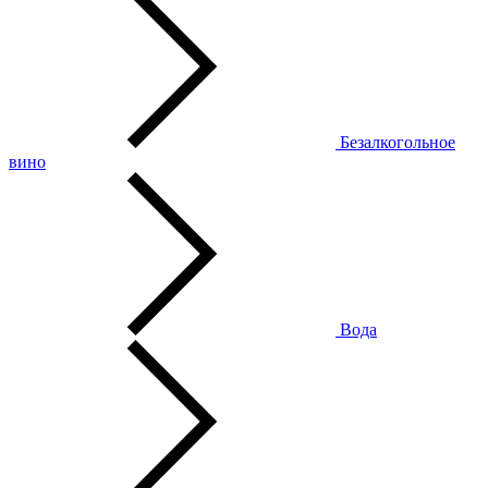
Безалкогольное
вино
Вода