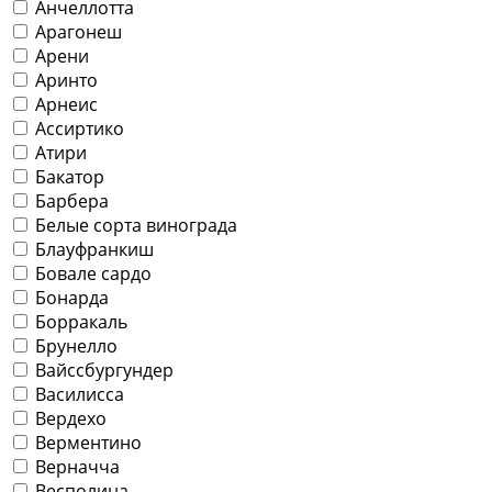
Анчеллотта
Арагонеш
Арени
Аринто
Арнеис
Ассиртико
Атири
Бакатор
Барбера
Белые сорта винограда
Блауфранкиш
Бовале сардо
Бонарда
Борракаль
Брунелло
Вайссбургундер
Василисса
Вердехо
Верментино
Верначча
Весполина