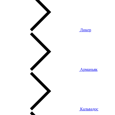
Ликер
Арманьяк
Кальвадос