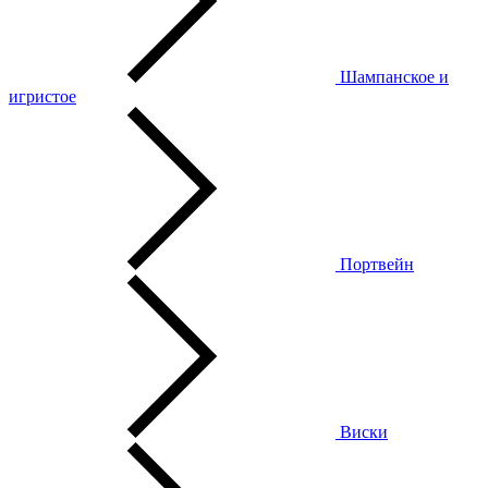
Шампанское и
игристое
Портвейн
Виски