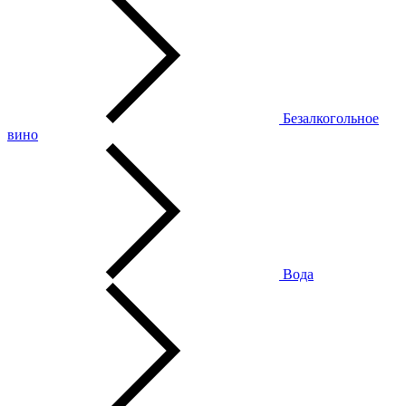
Безалкогольное
вино
Вода