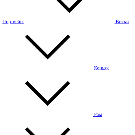
Портвейн
Виски
Коньяк
Ром