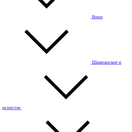
Вино
Шампанское и
игристое