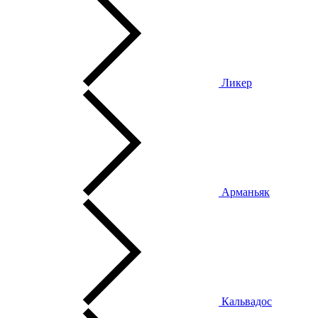
Ликер
Арманьяк
Кальвадос