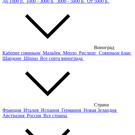
До 1000 р.
1000 - 3000 р.
3000 - 5000 р.
От 5000 р.
Виноград
Каберне совиньон
Мальбек
Мерло
Рислинг
Совиньон блан
Шардоне
Шираз
Все сорта винограда
Страна
Франция
Италия
Испания
Германия
Новая Зеландия
Австралия
Россия
Все страны