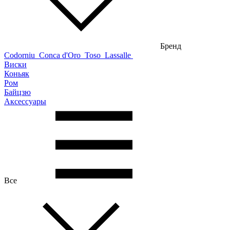
Бренд
Codorniu
Conca d'Oro
Toso
Lassalle
Виски
Коньяк
Ром
Байцзю
Аксессуары
Все