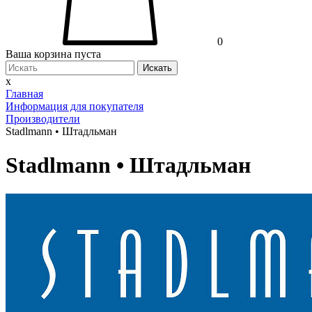
0
Ваша корзина пуста
Искать
x
Главная
Информация для покупателя
Производители
Stadlmann • Штадльман
Stadlmann • Штадльман