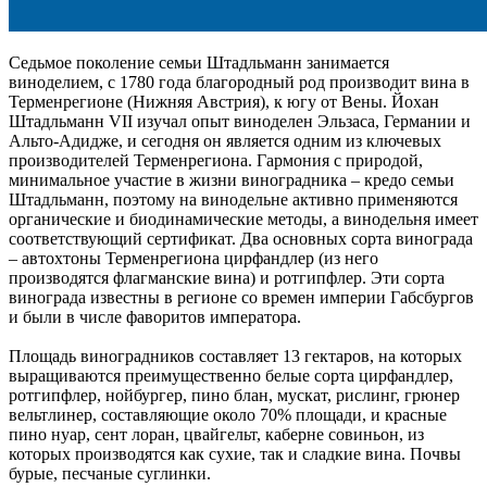
Седьмое поколение семьи Штадльманн занимается
виноделием, с 1780 года благородный род производит вина в
Терменрегионе (Нижняя Австрия), к югу от Вены. Йохан
Штадльманн VII изучал опыт виноделен Эльзаса, Германии и
Альто-Адидже, и сегодня он является одним из ключевых
производителей Терменрегиона. Гармония с природой,
минимальное участие в жизни виноградника – кредо семьи
Штадльманн, поэтому на винодельне активно применяются
органические и биодинамические методы, а винодельня имеет
соответствующий сертификат. Два основных сорта винограда
– автохтоны Терменрегиона цирфандлер (из него
производятся флагманские вина) и ротгипфлер. Эти сорта
винограда известны в регионе со времен империи Габсбургов
и были в числе фаворитов императора.
Площадь виноградников составляет 13 гектаров, на которых
выращиваются преимущественно белые сорта цирфандлер,
ротгипфлер, нойбургер, пино блан, мускат, рислинг, грюнер
вельтлинер, составляющие около 70% площади, и красные
пино нуар, сент лоран, цвайгельт, каберне совиньон, из
которых производятся как сухие, так и сладкие вина. Почвы
бурые, песчаные суглинки.