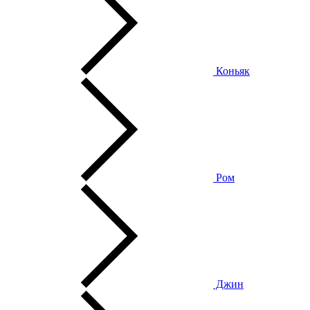
Коньяк
Ром
Джин