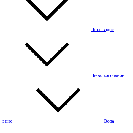
Кальвадос
Безалкогольное
вино
Вода