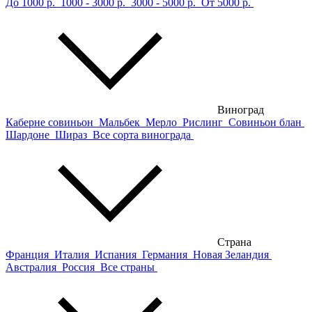
До 1000 р.
1000 - 3000 р.
3000 - 5000 р.
От 5000 р.
Виноград
Каберне совиньон
Мальбек
Мерло
Рислинг
Совиньон блан
Шардоне
Шираз
Все сорта винограда
Страна
Франция
Италия
Испания
Германия
Новая Зеландия
Австралия
Россия
Все страны