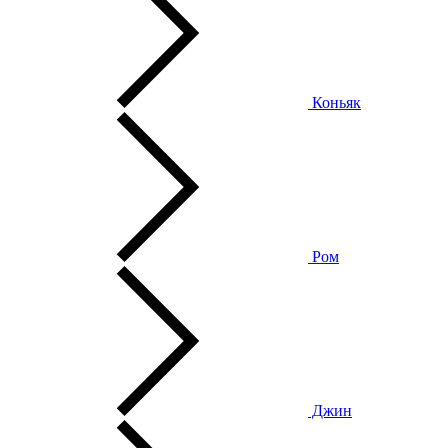
Коньяк
Ром
Джин