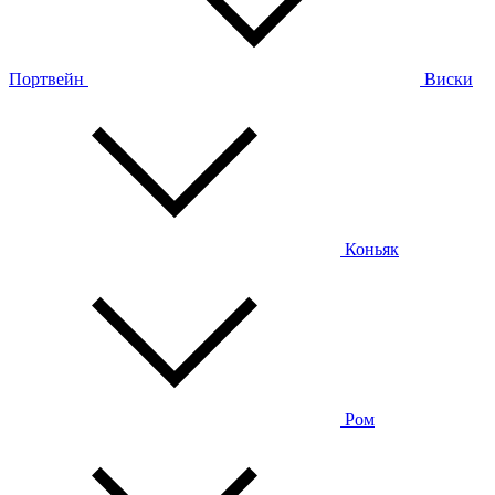
Портвейн
Виски
Коньяк
Ром