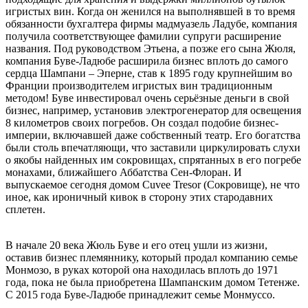
игристых вин. Когда он женился на выполнявшей в то время
обязанности бухгалтера фирмы мадмуазель Ладубе, компания
получила соответствующее фамилии супруги расширение
названия. Под руководством Этьена, а позже его сына Жюля,
компания Буве-Ладюбе расширила бизнес вплоть до самого
сердца Шампани – Эперне, став к 1895 году крупнейшим во
Франции производителем игристых вин традиционным
методом! Буве инвестировал очень серьёзные деньги в свой
бизнес, например, установив электрогенератор для освещения
8 километров своих погребов. Он создал подобие бизнес-
империи, включавшей даже собственный театр. Его богатства
были столь впечатляющи, что заставили циркулировать слухи
о якобы найденных им сокровищах, спрятанных в его погребе
монахами, ближайшего Аббатства Сен-Флоран. И
выпускаемое сегодня домом Cuvee Tresor (Cокровище), не что
иное, как ироничный кивок в сторону этих стародавних
сплетен.
В начале 20 века Жюль Буве и его отец ушли из жизни,
оставив бизнес племяннику, который продал компанию семье
Монмозо, в руках которой она находилась вплоть до 1971
года, пока не была приобретена Шампанским домом Тетенже.
С 2015 года Буве-Ладюбе принадлежит семье Монмуссо.