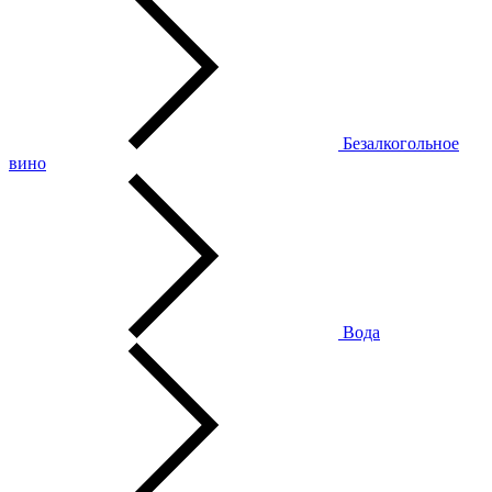
Безалкогольное
вино
Вода