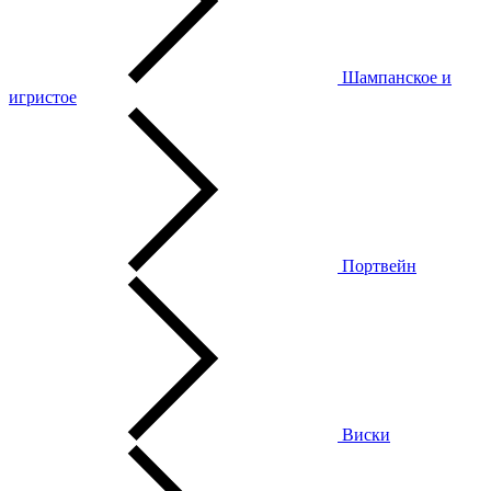
Шампанское и
игристое
Портвейн
Виски