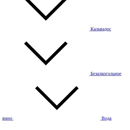
Кальвадос
Безалкогольное
вино
Вода