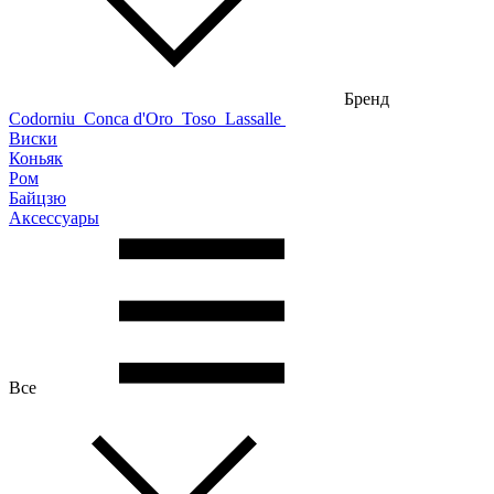
Бренд
Codorniu
Conca d'Oro
Toso
Lassalle
Виски
Коньяк
Ром
Байцзю
Аксессуары
Все