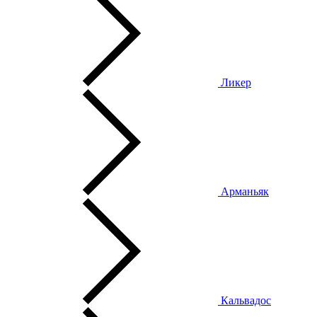
Ликер
Арманьяк
Кальвадос