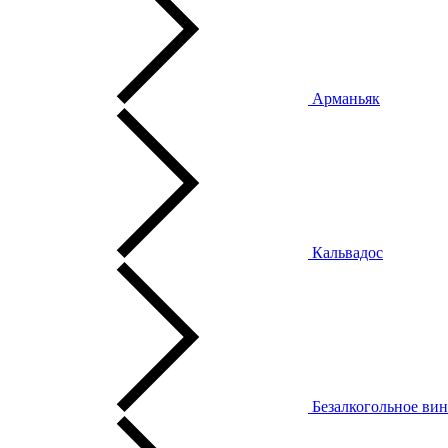
Арманьяк
Кальвадос
Безалкогольное ви