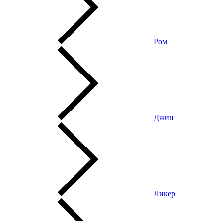
Ром
Джин
Ликер