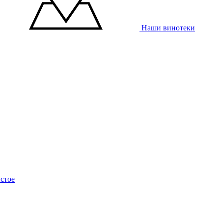
Наши винотеки
стое