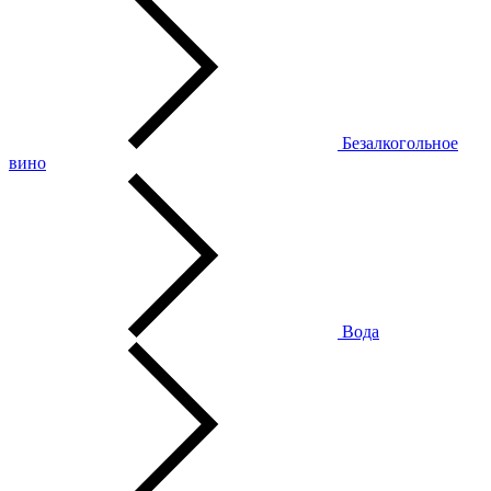
Безалкогольное
вино
Вода