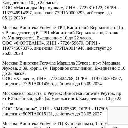
Ежедневно с 10 до 22 часов.
ООО «Массандра Черемушки», ИНН - 7727816122, ОГРН -
1137746914997, лицензия: 77РПА0009293, действует до
05.12.2028 г.
Москва: Винотека Fortwine ТРЦ Капитолий Вернадского. Пр-
т Вернадского, д.6, ТРЦ «Капитолий Вернадского», 2 этаж
(м.Университет). Ежедневно с 10 до 22 часов.
ООО «ФОРТВАЙН», ИНН - 7726459679, ОГРН -
1197746673376, лицензия: 77РПА0014948, действует до
26.05.2028
Москва: Винотека Fortwine Маршала Жукова. пр-т Маршала
Жукова, д.39, корп.1 (м. Народное ополчение). Ежедневно с 10
до 23 часов.
ООО «Харвест», ИНН - 7734424768, ОГРН - 1197746303567,
лицензия: 77РПА0014565, действует до 05.09.2024
Московская область, г. Реутов: Винотека Fortwine Реутов. пр-
кт Юбилейный, д.40, (м. Новокосино). Ежедневно с 10 до 22
часов.
ООО "Мир вина", ИНН - 5041205609, ОГРН - 1175053005313,
лицензия: 50РПА0015131, действует до 23.05.2027
Москва: Винотека Fortwine ТЦ Кунцево плаза, 1 этаж.