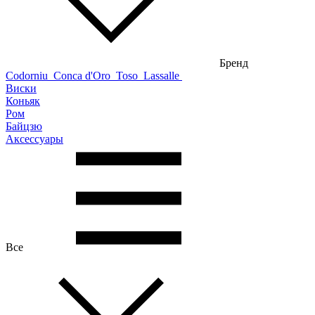
Бренд
Codorniu
Conca d'Oro
Toso
Lassalle
Виски
Коньяк
Ром
Байцзю
Аксессуары
Все