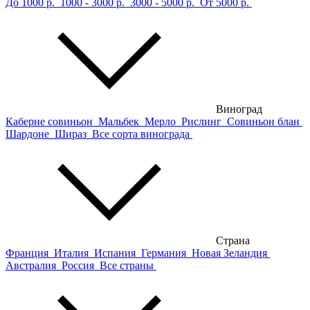
До 1000 р.
1000 - 3000 р.
3000 - 5000 р.
От 5000 р.
Виноград
Каберне совиньон
Мальбек
Мерло
Рислинг
Совиньон блан
Шардоне
Шираз
Все сорта винограда
Страна
Франция
Италия
Испания
Германия
Новая Зеландия
Австралия
Россия
Все страны