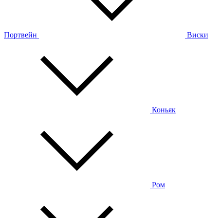
Портвейн
Виски
Коньяк
Ром