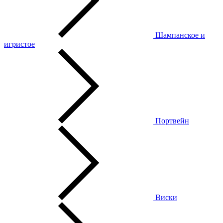
Шампанское и
игристое
Портвейн
Виски