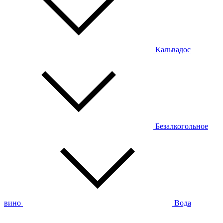
Кальвадос
Безалкогольное
вино
Вода