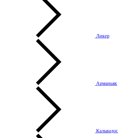
Ликер
Арманьяк
Кальвадос