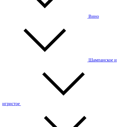
Вино
Шампанское и
игристое