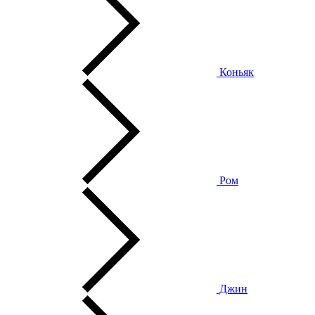
Коньяк
Ром
Джин