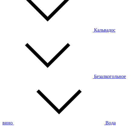
Кальвадос
Безалкогольное
вино
Вода