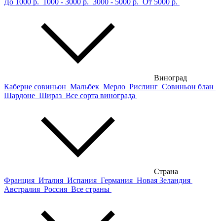
До 1000 р.
1000 - 3000 р.
3000 - 5000 р.
От 5000 р.
Виноград
Каберне совиньон
Мальбек
Мерло
Рислинг
Совиньон блан
Шардоне
Шираз
Все сорта винограда
Страна
Франция
Италия
Испания
Германия
Новая Зеландия
Австралия
Россия
Все страны