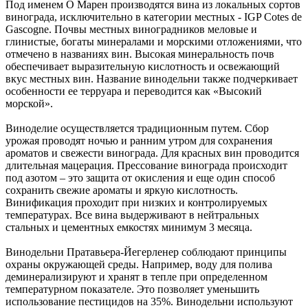
Под именем О Марен производятся вина из локальных сортов
винограда, исключительно в категории местных - IGP Cotes de
Gascogne. Почвы местных виноградников меловые и
глинистые, богаты минералами и морскими отложениями, что
отмечено в названиях вин. Высокая минеральность почв
обеспечивает выразительную кислотность и освежающий
вкус местных вин. Название винодельни также подчеркивает
особенности ее терруара и переводится как «Высокий
морской».
Виноделие осуществляется традиционным путем. Сбор
урожая проводят ночью и ранним утром для сохранения
ароматов и свежести винограда. Для красных вин проводится
длительная мацерация. Прессование винограда происходит
под азотом – это защита от окисления и еще один способ
сохранить свежие ароматы и яркую кислотность.
Винификация проходит при низких и контролируемых
температурах. Все вина выдерживают в нейтральных
стальных и цементных емкостях минимум 3 месяца.
Винодельни Пратавьера-Йегерленер соблюдают принципы
охраны окружающей среды. Например, воду для полива
деминерализируют и хранят в тепле при определенном
температурном показателе. Это позволяет уменьшить
использование пестицидов на 35%. Винодельни используют