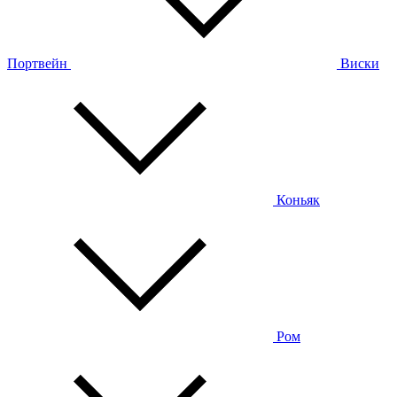
Портвейн
Виски
Коньяк
Ром