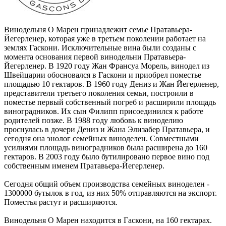
Винодельня О Марен принадлежит семье Пратавьера-
Йегерленер, которая уже в третьем поколении работает на
землях Гаскони. Исключительные вина были созданы с
момента основания первой винодельни Пратавьера-
Йегерленер. В 1920 году Жан Франсуа Морель, винодел из
Швейцарии обосновался в Гаскони и приобрел поместье
площадью 10 гектаров. В 1960 году Дениз и Жан Йегерленер,
представители третьего поколения семьи, построили в
поместье первый собственный погреб и расширили площадь
виноградников. Их сын Филипп присоединился к работе
родителей позже. В 1988 году любовь к виноделию
проснулась в дочери Дениз и Жана Элизабер Пратавьера, и
сегодня она энолог семейных виноделен. Совместными
усилиями площадь виноградников была расширена до 160
гектаров. В 2003 году было бутилировано первое вино под
собственным именем Пратавьера-Йегерленер.
Сегодня общий объем производства семейных виноделен -
1300000 бутылок в год, из них 50% отправляются на экспорт.
Поместья растут и расширяются.
Винодельня О Марен находится в Гаскони, на 160 гектарах.