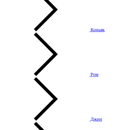
Коньяк
Ром
Джин