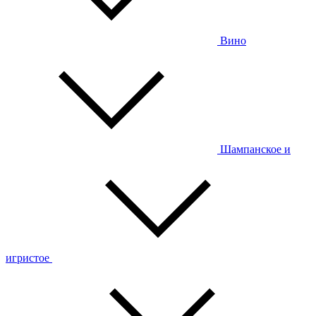
Вино
Шампанское и
игристое