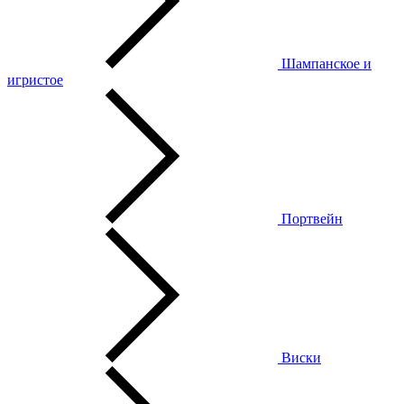
Шампанское и
игристое
Портвейн
Виски