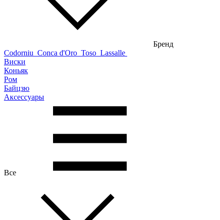
Бренд
Codorniu
Conca d'Oro
Toso
Lassalle
Виски
Коньяк
Ром
Байцзю
Аксессуары
Все