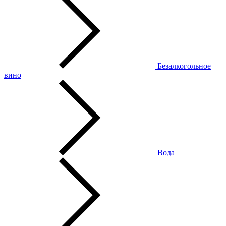
Безалкогольное
вино
Вода