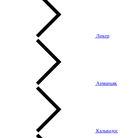
Ликер
Арманьяк
Кальвадос