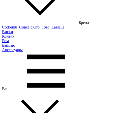
Бренд
Codorniu
Conca d'Oro
Toso
Lassalle
Виски
Коньяк
Ром
Байцзю
Аксессуары
Все