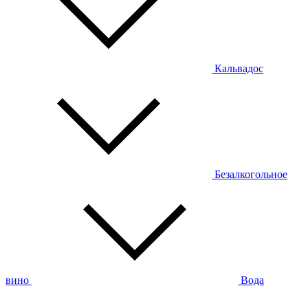
Кальвадос
Безалкогольное
вино
Вода