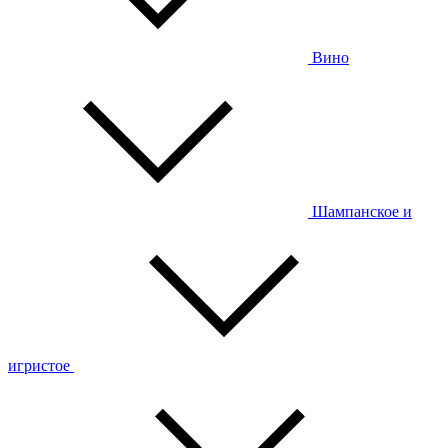
Вино
Шампанское и
игристое