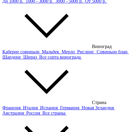
До 1000 р.
1000 - 3000 р.
3000 - 5000 р.
От 5000 р.
Виноград
Каберне совиньон
Мальбек
Мерло
Рислинг
Совиньон блан
Шардоне
Шираз
Все сорта винограда
Страна
Франция
Италия
Испания
Германия
Новая Зеландия
Австралия
Россия
Все страны