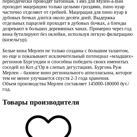
периодически проводят батоннаж. Гамэ для Мулен-а-Ван
проходит мацерацию только целыми гроздями, пино нуар
частично отделяют от гребней. Мацерация для пино нуар в
дубовых бочках длится около десяти дней. Выдержка
отдельных парцелей проходит в дубовых бочках, а бленды
дозревают в больших деревянных чанах. Примерно через год
вина бутилируют без оклейки, используя легкую фильтрацию
(кизельгур).
Белые вина Мерлен не только созданы с большим талантом,
но еще и показывают исключительный потенциал «младших»
регионов Бургундии и способны победить своих именитых
соседей из Кот-д’Ор в слепых дегустациях. Бургонь Руж
Мерлен – базовое вино регионального аппелласьона, которое
тем не менее улучшается спустя 2-3 года хранения.
Объем производства Мерлен составляет 145000-180000 бут./
год.
Товары производителя