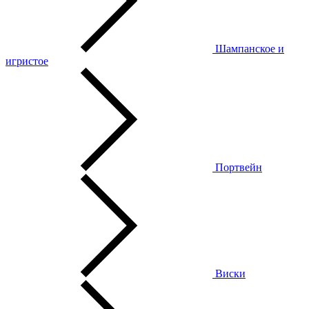
Шампанское и
игристое
Портвейн
Виски