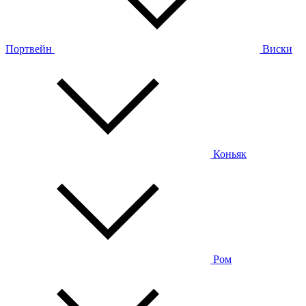
Портвейн
Виски
Коньяк
Ром