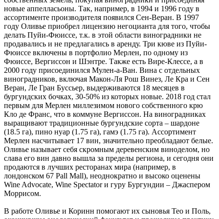
новые аппелласьоны. Так, например, в 1994 и 1996 году в
ассортименте производителя появился Сен-Веран. В 1997
году Оливье приобрел лицензию негоцианта для того, чтобы
делать Пуйи-Фюиссе, т.к. в этой области виноградники не
продавались и не предлагались в аренду. Три кюве из Пуйи-
Фюиссе включены в портфолио Мерлен, по одному из
Фюиссе, Вергиссон и Шэнтре. Также есть Вире-Клессе, а в
2000 году присоединился Мулен-а-Ван. Вина с отдельных
виноградников, включая Макон-Ля Рош Винез, Ле Кра и Сен
Веран, Ле Гран Буссьер, выдерживаются 18 месяцев в
бургундских бочках, 30-50% из которых новые. 2018 год стал
первым для Мерлен миллезимом нового собственного крю
Кло де Франс, что в коммуне Вергиссон. На виноградниках
выращивают традиционные бургундские сорта – шардоне
(18.5 га), пино нуар (1.75 га), гамэ (1.75 га). Ассортимент
Мерлен насчитывает 17 вин, значительно преобладают белые.
Оливье называет себя скромным деревенским виноделом, но
слава его вин давно вышла за пределы региона, и сегодня они
продаются в лучших ресторанах мира (например, в
лондонском 67 Pall Mall), неоднократно и высоко оценены
Wine Advocate, Wine Spectator и гуру Бургундии – Джаспером
Моррисом.
В работе Оливье и Коринн помогают их сыновья Тео и Поль,