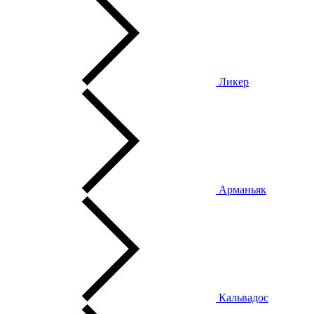
Ликер
Арманьяк
Кальвадос