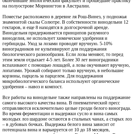
окончившие энологический факультет и прошедшие практику
на полуострове Морнингтон в Австралии.
Поместье расположено в деревне ля Рош-Винез, у подножья
знаменитой скалы Солютре. В собственности винодельни 12
гектаров, и еще 8 находятся в долгосрочной аренде.
Винодельня придерживается принципов разумного
виноделия, не использует химические удобрения и
гербициды. Уход за лозами проводят вручную. 5-10%
виноградников не культивируют для поддержания
биологического разнообразия. Если лозы меняют, то перед
этим земля отдыхает 4-5 лет. Более 30 лет виноградники
вспахивают с помощью лошадей, а лозы окучивают вручную,
лопатами. Урожай собирают только вручную, в небольшие
корзины, парцель за парцелем. Для поддержания
микробиологического баланса используют органические
удобрения – навоз и компост.
Все работы на винодельне также направлены на поддержание
самого высокого качества вина. В пневматический пресс
отправляются исключительно целые грозди белого винограда.
Во время ферментации и выдержки сусло и вина самых
молодых лоз шардоне остаются в стальных чанах, а старых лоз
– в дубовых бочках. Выдержка белого вина зависит от
потенциала вина и варьируется от 10 до 18 месяцев,