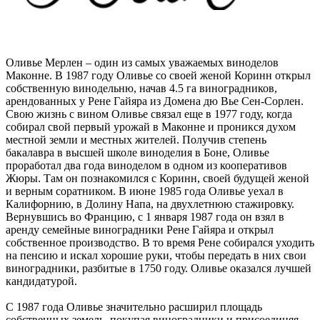
Оливье Мерлен – один из самых уважаемых виноделов
Маконне. В 1987 году Оливье со своей женой Коринн открыл
собственную винодельню, начав 4.5 га виноградников,
арендованных у Рене Гайяра из Домена дю Вье Сен-Сорлен.
Свою жизнь с вином Оливье связал еще в 1977 году, когда
собирал свой первый урожай в Маконне и проникся духом
местной земли и местных жителей. Получив степень
бакалавра в высшей школе виноделия в Боне, Оливье
проработал два года виноделом в одном из кооперативов
Жюры. Там он познакомился с Коринн, своей будущей женой
и верным соратником. В июне 1985 года Оливье уехал в
Калифорнию, в Долину Напа, на двухлетнюю стажировку.
Вернувшись во Францию, с 1 января 1987 года он взял в
аренду семейные виноградники Рене Гайяра и открыл
собственное производство. В то время Рене собирался уходить
на пенсию и искал хорошие руки, чтобы передать в них свои
виноградники, разбитые в 1750 году. Оливье оказался лучшей
кандидатурой.
С 1987 года Оливье значительно расширил площадь
собственных земель, покупая виноградники и присоединяя