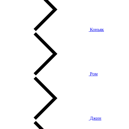
Коньяк
Ром
Джин