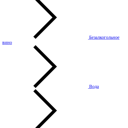
Безалкогольное
вино
Вода