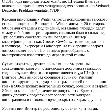
С 2013 года винодельческое хозяйство Штефана Винтера
включено в признанную международную ассоциацию Verband
Deutscher Prädikatsweingüter (VDP).
Каждый виноградник Winter является воплощением высокого
стиля винодельни. Винодельня Winter занимает 20 гектаров,
60% земли отведены под рислинг, остальные площади делят
между собой пино гри, шардоне, совиньон блан и сильванер.
Три больших собственных виноградника Винтер
классифицированы как Grosses Gewächs: это виноградники
Клоппберг, Лекерберг и Гайасберг. На них средний возраст
лоз составляет 50 лет. Почва здесь разнообразная, от
выветренного известняка до мергелистой глины.
Сухие, открытые, дружелюбные вина с умеренным
содержанием алкоголя, отражающие достоинства каждого
года – результат бережного кропотливого труда Штефана
Винтера. Весь виноград собирают вручную. Рислинг
винифицируют в резервуарах из нержавеющей стали, а пино
гри - в 500-литровых нейтральных бочках, больших и старых.
Яблочно-молочное брожение не допускается. Брожение на
диких дрожжах подчеркивает особенности каждого
виноградника и позволяет ярче раскрыться характеру вина.
Уровень вин Винтер по достоинству оценен критиками.