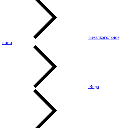
Безалкогольное
вино
Вода