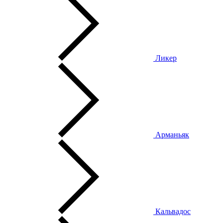
Ликер
Арманьяк
Кальвадос