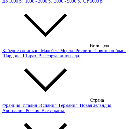
До 1000 р.
1000 - 3000 р.
3000 - 5000 р.
От 5000 р.
Виноград
Каберне совиньон
Мальбек
Мерло
Рислинг
Совиньон блан
Шардоне
Шираз
Все сорта винограда
Страна
Франция
Италия
Испания
Германия
Новая Зеландия
Австралия
Россия
Все страны