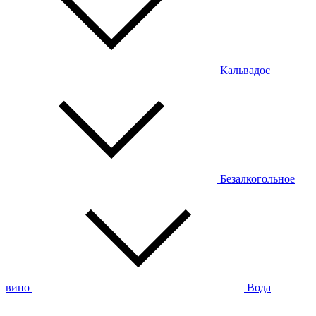
Кальвадос
Безалкогольное
вино
Вода