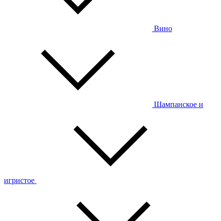
Вино
Шампанское и
игристое