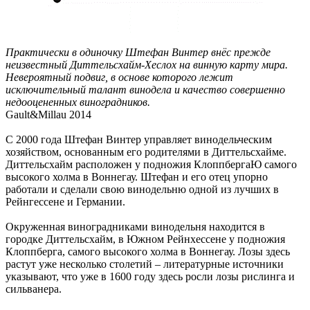
Практически в одиночку Штефан Винтер внёс прежде
неизвестный Диттельсхайм-Хеслох на винную карту мира.
Невероятный подвиг, в основе которого лежит
исключительный талант винодела и качество совершенно
недооцененных виноградников.
Gault&Millau 2014
С 2000 года Штефан Винтер управляет винодельческим
хозяйством, основанным его родителями в Диттельсхайме.
Диттельсхайм расположен у подножия КлоппбергаЮ самого
высокого холма в Воннегау. Штефан и его отец упорно
работали и сделали свою винодельню одной из лучших в
Рейнгессене и Германии.
Окруженная виноградниками винодельня находится в
городке Диттельсхайм, в Южном Рейнхессене у подножия
Клоппберга, самого высокого холма в Воннегау. Лозы здесь
растут уже несколько столетий – литературные источники
указывают, что уже в 1600 году здесь росли лозы рислинга и
сильванера.