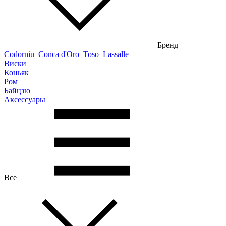
Бренд
Codorniu
Conca d'Oro
Toso
Lassalle
Виски
Коньяк
Ром
Байцзю
Аксессуары
Все