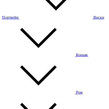
Портвейн
Виски
Коньяк
Ром