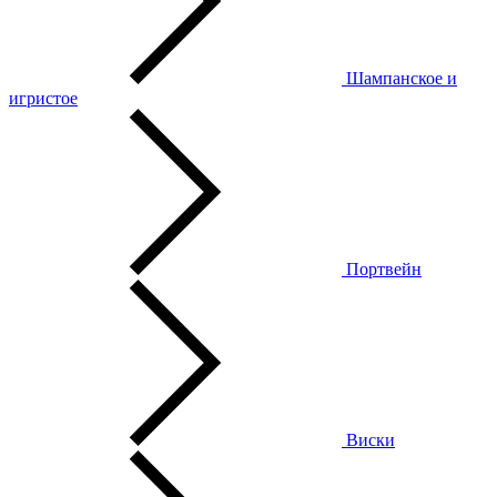
Шампанское и
игристое
Портвейн
Виски