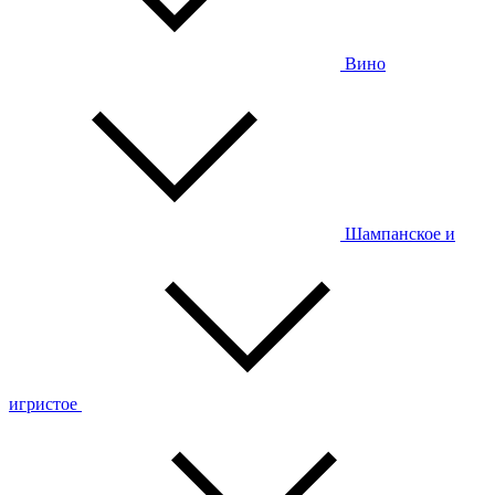
Вино
Шампанское и
игристое