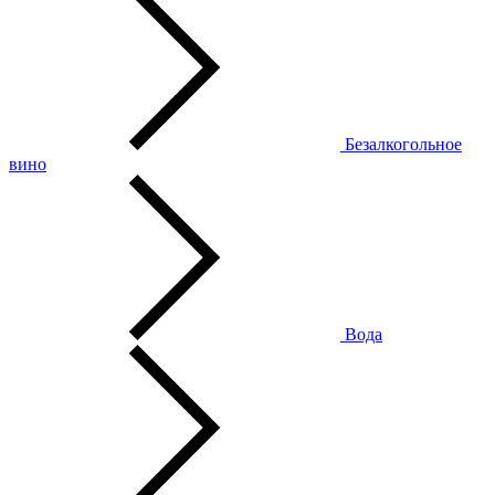
Безалкогольное
вино
Вода