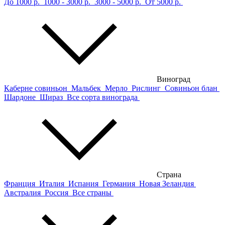
До 1000 р.
1000 - 3000 р.
3000 - 5000 р.
От 5000 р.
Виноград
Каберне совиньон
Мальбек
Мерло
Рислинг
Совиньон блан
Шардоне
Шираз
Все сорта винограда
Страна
Франция
Италия
Испания
Германия
Новая Зеландия
Австралия
Россия
Все страны