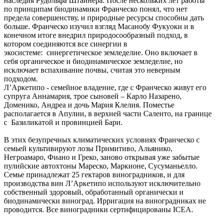
наследия Рудольфа Штайнера. После нескольких лет работы
по принципам биодинамики Франческо понял, что нет
предела совершенству, и природные ресурсы способны дать
больше. Франческо изучил взгляд Масанобу Фукуоки и в
конечном итоге внедрил природосообразный подход, в
котором соединяются все синергии в
экосистеме: синергетическое земледелие. Оно включает в
себя органическое и биодинамическое земледелие, но
исключает вспахивание почвы, считая это неверным
подходом.
Л’Аркетипо - семейное владение, где с Франческо живут его
супруга Аннамария, трое сыновей – Карло Назарено,
Доменико, Андреа и дочь Мария Клелия. Поместье
располагается в Апулии, в верхней части Саленто, на границе
с Базиликатой и провинцией Бари.
В этих безупречных климатических условиях Франческо с
семьей культивируют лозы Примитиво, Альянико,
Негроамаро, Фиано и Греко, заново открывая уже забытые
пулийские автохтоны Мареско, Маркионе, Сусуманьелло.
Семье принадлежат 25 гектаров виноградников, и для
производства вин Л’Аркетипо используют исключительно
собственный здоровый, обработанный органически и
биодинамически виноград. Ирригация на виноградниках не
проводится. Все виноградники сертифицированы ICEA.