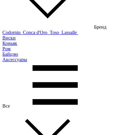
Бренд
Codorniu
Conca d'Oro
Toso
Lassalle
Виски
Коньяк
Ром
Байцзю
Аксессуары
Все