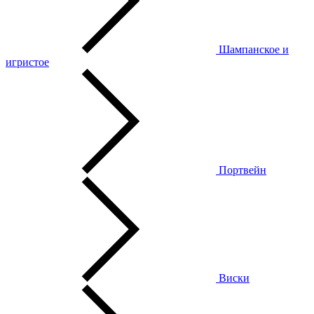
Шампанское и
игристое
Портвейн
Виски