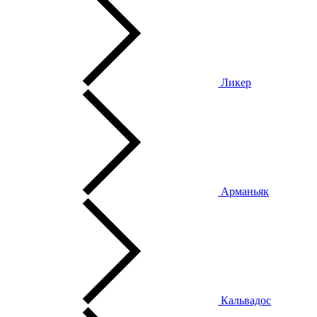
Ликер
Арманьяк
Кальвадос