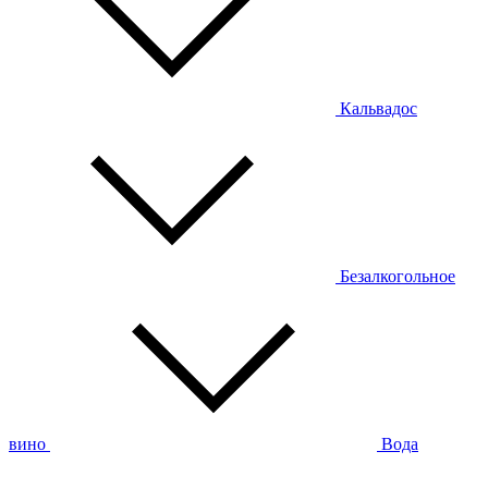
Кальвадос
Безалкогольное
вино
Вода