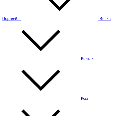
Портвейн
Виски
Коньяк
Ром