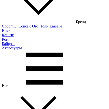
Бренд
Codorniu
Conca d'Oro
Toso
Lassalle
Виски
Коньяк
Ром
Байцзю
Аксессуары
Все