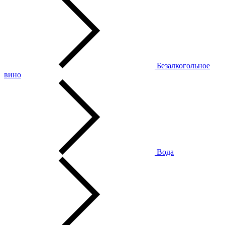
Безалкогольное
вино
Вода