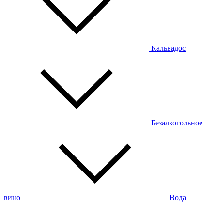
Кальвадос
Безалкогольное
вино
Вода