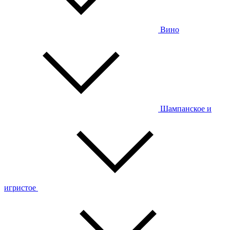
Вино
Шампанское и
игристое