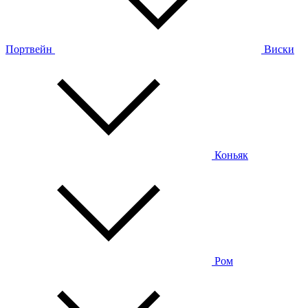
Портвейн
Виски
Коньяк
Ром