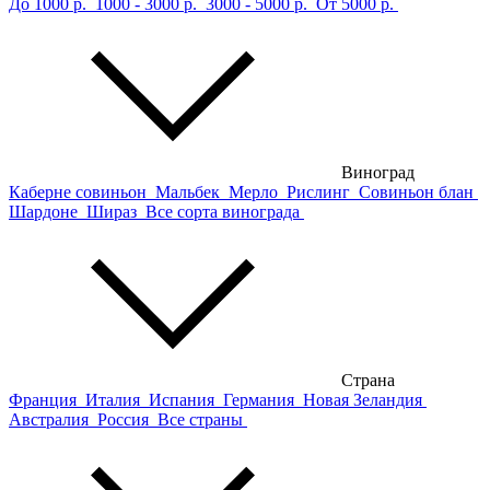
До 1000 р.
1000 - 3000 р.
3000 - 5000 р.
От 5000 р.
Виноград
Каберне совиньон
Мальбек
Мерло
Рислинг
Совиньон блан
Шардоне
Шираз
Все сорта винограда
Страна
Франция
Италия
Испания
Германия
Новая Зеландия
Австралия
Россия
Все страны