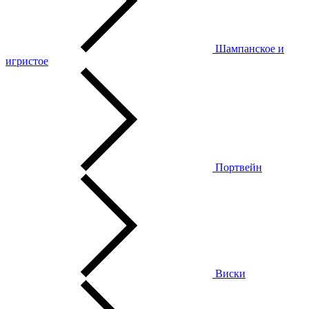
Шампанское и
игристое
Портвейн
Виски