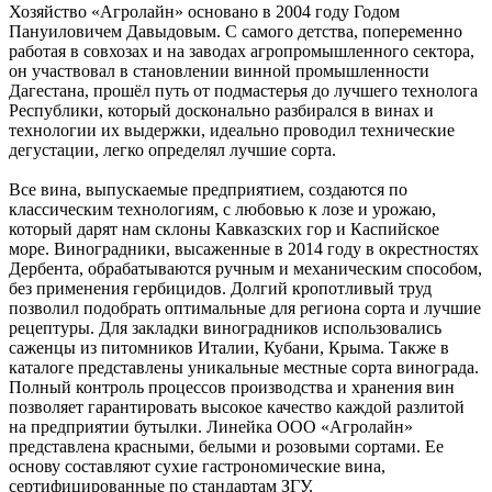
Хозяйство «Агролайн» основано в 2004 году Годом
Пануиловичем Давыдовым. С самого детства, попеременно
работая в совхозах и на заводах агропромышленного сектора,
он участвовал в становлении винной промышленности
Дагестана, прошёл путь от подмастерья до лучшего технолога
Республики, который досконально разбирался в винах и
технологии их выдержки, идеально проводил технические
дегустации, легко определял лучшие сорта.
Все вина, выпускаемые предприятием, создаются по
классическим технологиям, с любовью к лозе и урожаю,
который дарят нам склоны Кавказских гор и Каспийское
море. Виноградники, высаженные в 2014 году в окрестностях
Дербента, обрабатываются ручным и механическим способом,
без применения гербицидов. Долгий кропотливый труд
позволил подобрать оптимальные для региона сорта и лучшие
рецептуры. Для закладки виноградников использовались
саженцы из питомников Италии, Кубани, Крыма. Также в
каталоге представлены уникальные местные сорта винограда.
Полный контроль процессов производства и хранения вин
позволяет гарантировать высокое качество каждой разлитой
на предприятии бутылки. Линейка ООО «Агролайн»
представлена красными, белыми и розовыми сортами. Ее
основу составляют сухие гастрономические вина,
сертифицированные по стандартам ЗГУ.