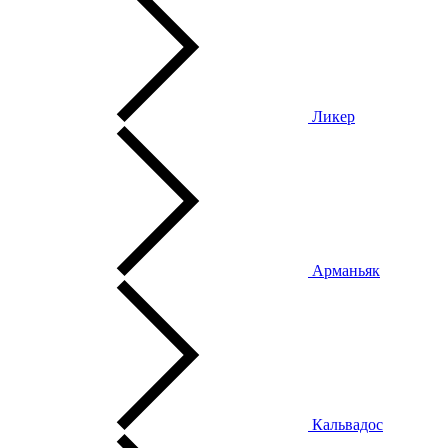
Ликер
Арманьяк
Кальвадос