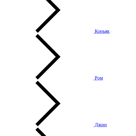
Коньяк
Ром
Джин