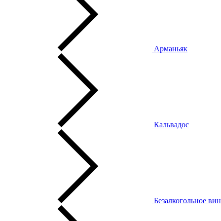
Арманьяк
Кальвадос
Безалкогольное ви