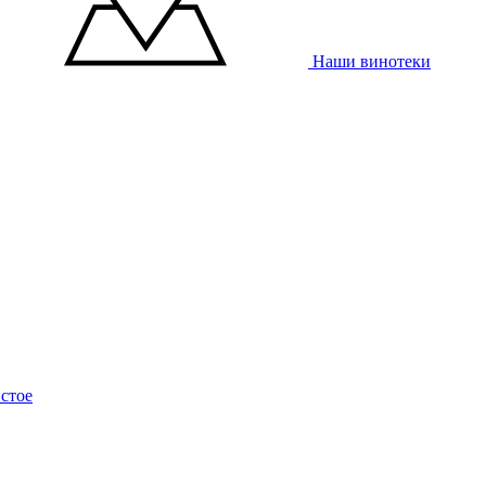
Наши винотеки
стое