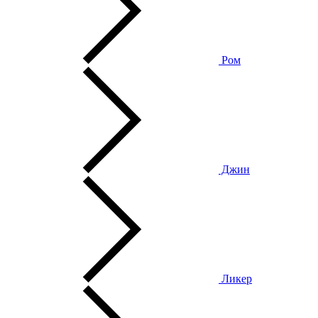
Ром
Джин
Ликер