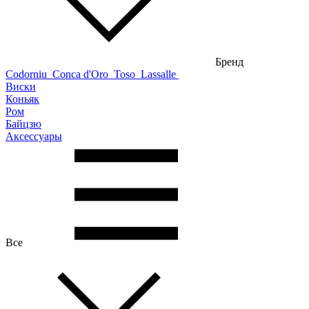
Бренд
Codorniu
Conca d'Oro
Toso
Lassalle
Виски
Коньяк
Ром
Байцзю
Аксессуары
Все