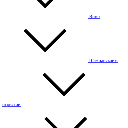
Вино
Шампанское и
игристое