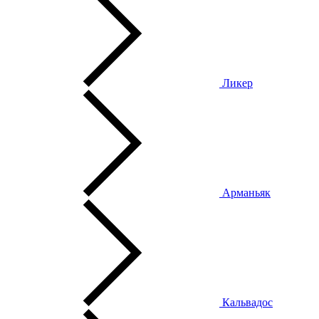
Ликер
Арманьяк
Кальвадос