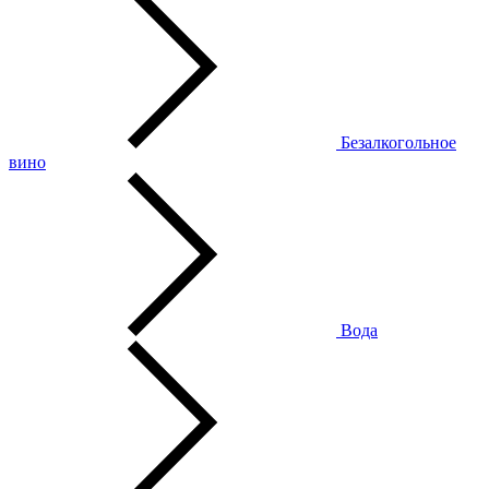
Безалкогольное
вино
Вода