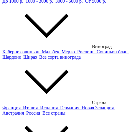
До 1000 р.
1000 - 3000 р.
3000 - 5000 р.
От 5000 р.
Виноград
Каберне совиньон
Мальбек
Мерло
Рислинг
Совиньон блан
Шардоне
Шираз
Все сорта винограда
Страна
Франция
Италия
Испания
Германия
Новая Зеландия
Австралия
Россия
Все страны