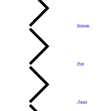
Коньяк
Ром
Джин