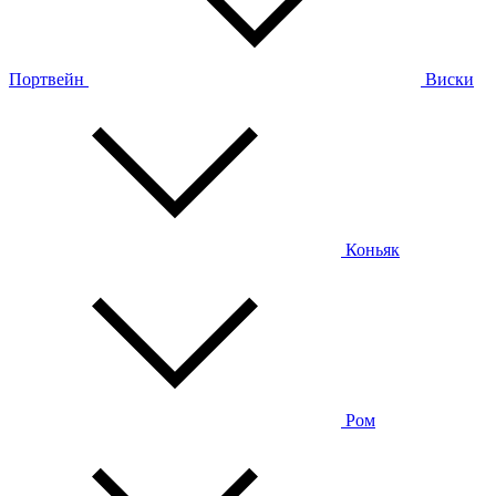
Портвейн
Виски
Коньяк
Ром