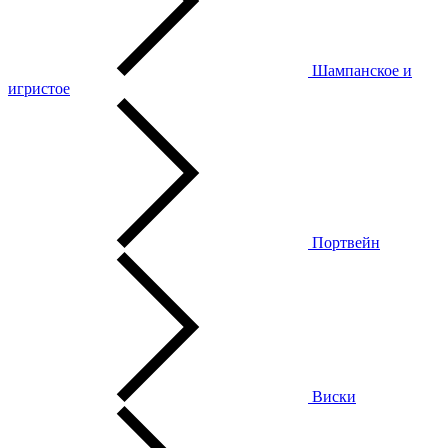
Шампанское и
игристое
Портвейн
Виски