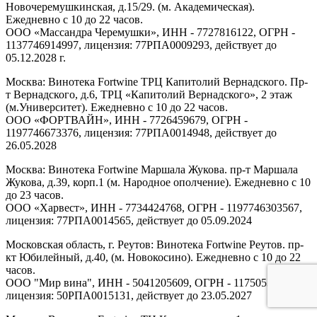
Новочеремушкинская, д.15/29. (м. Академическая).
Ежедневно с 10 до 22 часов.
ООО «Массандра Черемушки», ИНН - 7727816122, ОГРН -
1137746914997, лицензия: 77РПА0009293, действует до
05.12.2028 г.
Москва: Винотека Fortwine ТРЦ Капитолий Вернадского. Пр-
т Вернадского, д.6, ТРЦ «Капитолий Вернадского», 2 этаж
(м.Университет). Ежедневно с 10 до 22 часов.
ООО «ФОРТВАЙН», ИНН - 7726459679, ОГРН -
1197746673376, лицензия: 77РПА0014948, действует до
26.05.2028
Москва: Винотека Fortwine Маршала Жукова. пр-т Маршала
Жукова, д.39, корп.1 (м. Народное ополчение). Ежедневно с 10
до 23 часов.
ООО «Харвест», ИНН - 7734424768, ОГРН - 1197746303567,
лицензия: 77РПА0014565, действует до 05.09.2024
Московская область, г. Реутов: Винотека Fortwine Реутов. пр-
кт Юбилейный, д.40, (м. Новокосино). Ежедневно с 10 до 22
часов.
ООО "Мир вина", ИНН - 5041205609, ОГРН - 1175053005313,
лицензия: 50РПА0015131, действует до 23.05.2027