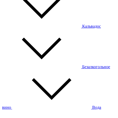
Кальвадос
Безалкогольное
вино
Вода