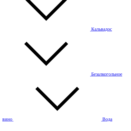
Кальвадос
Безалкогольное
вино
Вода