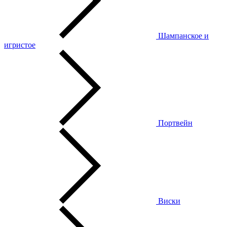
Шампанское и
игристое
Портвейн
Виски