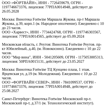
ООО «ФОРТВАЙН», ИНН - 7726459679, ОГРН -
1197746673376, лицензия: 77РПА0014948, действует до
26.05.2028
Москва: Винотека Fortwine Маршала Жукова. пр-т Маршала
Жукова, д.39, корп.1 (м. Народное ополчение). Ежедневно с 10
до 23 часов.
ООО «Харвест», ИНН - 7734424768, ОГРН - 1197746303567,
лицензия: 77РПА0014565, действует до 05.09.2024
Московская область, г. Реутов: Винотека Fortwine Реутов. пр-
кт Юбилейный, д.40, (м. Новокосино). Ежедневно с 10 до 22
часов.
ООО "Мир вина", ИНН - 5041205609, ОГРН - 1175053005313,
лицензия: 50РПА0015131, действует до 23.05.2027
Москва: Винотека Fortwine ТЦ Кунцево плаза, 1 этаж.
Ярцевская ул, д.19 (м. Молодежная). Ежедневно с 10 до 22
часов.
ООО «ФОРТВАЙН СЕВЕР», ИНН - 7841099537, ОГРН -
1197746673376, лицензия: 77РПА0014948, действует до
25.08.2027
Санкт-Петербург: Винотека Fortwine Московский пр-т.
Московский пр-т, д.37/1 (м. Технологический институт).