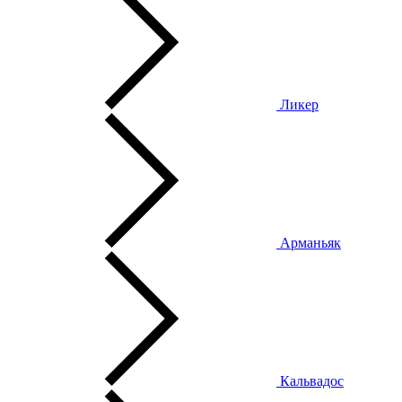
Ликер
Арманьяк
Кальвадос