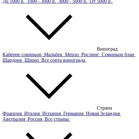
До 1000 р.
1000 - 3000 р.
3000 - 5000 р.
От 5000 р.
Виноград
Каберне совиньон
Мальбек
Мерло
Рислинг
Совиньон блан
Шардоне
Шираз
Все сорта винограда
Страна
Франция
Италия
Испания
Германия
Новая Зеландия
Австралия
Россия
Все страны