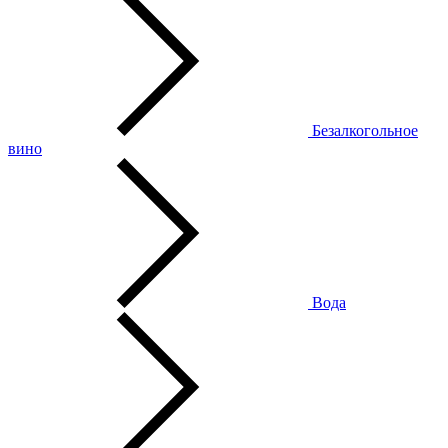
Безалкогольное
вино
Вода