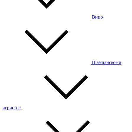
Вино
Шампанское и
игристое