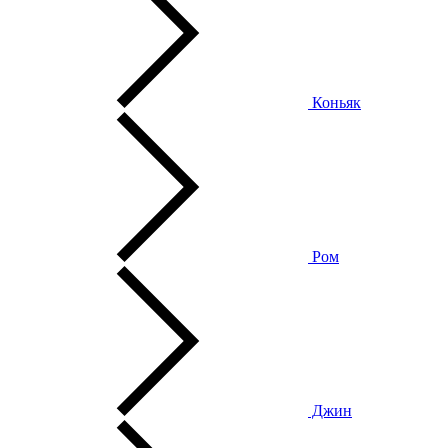
Коньяк
Ром
Джин