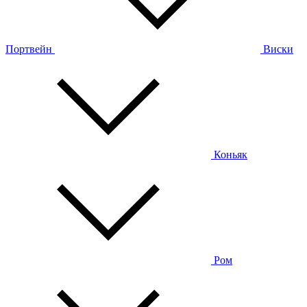
Портвейн
Виски
Коньяк
Ром