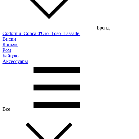
Бренд
Codorniu
Conca d'Oro
Toso
Lassalle
Виски
Коньяк
Ром
Байцзю
Аксессуары
Все