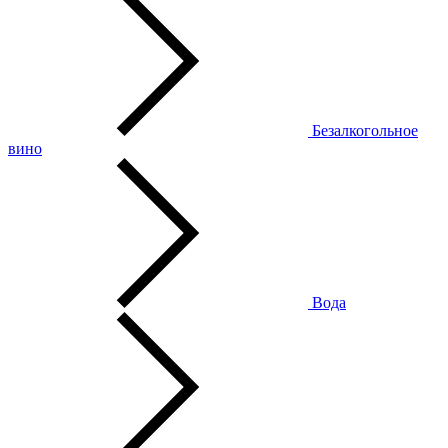
Безалкогольное
вино
Вода