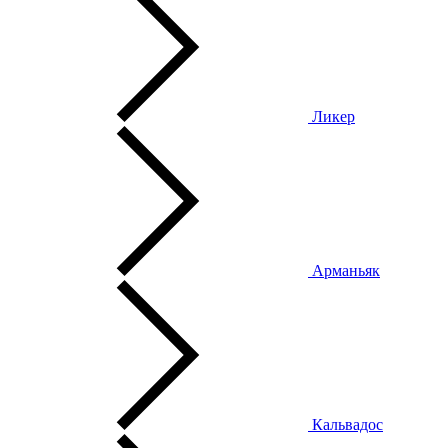
Ликер
Арманьяк
Кальвадос