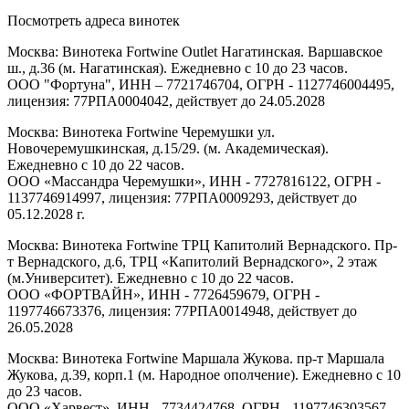
Посмотреть адреса винотек
Москва: Винотека Fortwine Outlet Нагатинская. Варшавское
ш., д.36 (м. Нагатинская). Ежедневно с 10 до 23 часов.
ООО "Фортуна", ИНН – 7721746704, ОГРН - 1127746004495,
лицензия: 77РПА0004042, действует до 24.05.2028
Москва: Винотека Fortwine Черемушки ул.
Новочеремушкинская, д.15/29. (м. Академическая).
Ежедневно с 10 до 22 часов.
ООО «Массандра Черемушки», ИНН - 7727816122, ОГРН -
1137746914997, лицензия: 77РПА0009293, действует до
05.12.2028 г.
Москва: Винотека Fortwine ТРЦ Капитолий Вернадского. Пр-
т Вернадского, д.6, ТРЦ «Капитолий Вернадского», 2 этаж
(м.Университет). Ежедневно с 10 до 22 часов.
ООО «ФОРТВАЙН», ИНН - 7726459679, ОГРН -
1197746673376, лицензия: 77РПА0014948, действует до
26.05.2028
Москва: Винотека Fortwine Маршала Жукова. пр-т Маршала
Жукова, д.39, корп.1 (м. Народное ополчение). Ежедневно с 10
до 23 часов.
ООО «Харвест», ИНН - 7734424768, ОГРН - 1197746303567,