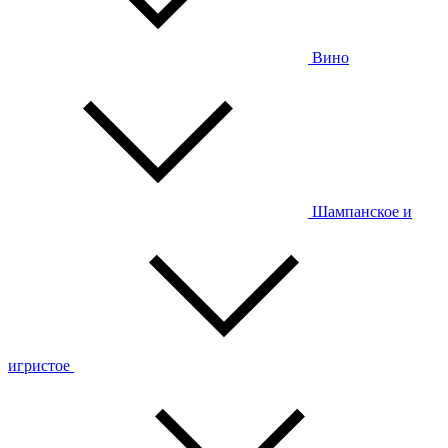
Вино
Шампанское и
игристое