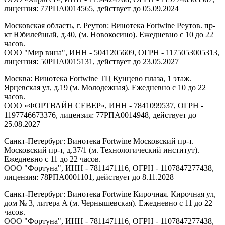
лицензия: 77РПА0014565, действует до 05.09.2024
Московская область, г. Реутов: Винотека Fortwine Реутов. пр-
кт Юбилейный, д.40, (м. Новокосино). Ежедневно с 10 до 22
часов.
ООО "Мир вина", ИНН - 5041205609, ОГРН - 1175053005313,
лицензия: 50РПА0015131, действует до 23.05.2027
Москва: Винотека Fortwine ТЦ Кунцево плаза, 1 этаж.
Ярцевская ул, д.19 (м. Молодежная). Ежедневно с 10 до 22
часов.
ООО «ФОРТВАЙН СЕВЕР», ИНН - 7841099537, ОГРН -
1197746673376, лицензия: 77РПА0014948, действует до
25.08.2027
Санкт-Петербург: Винотека Fortwine Московский пр-т.
Московский пр-т, д.37/1 (м. Технологический институт).
Ежедневно с 11 до 22 часов.
ООО "Фортуна", ИНН - 7811471116, ОГРН - 1107847277438,
лицензия: 78РПА0001101, действует до 8.11.2028
Санкт-Петербург: Винотека Fortwine Кирочная. Кирочная ул,
дом № 3, литера А (м. Чернышевская). Ежедневно с 11 до 22
часов.
ООО "Фортуна", ИНН - 7811471116, ОГРН - 1107847277438,