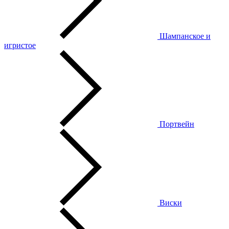
Шампанское и
игристое
Портвейн
Виски