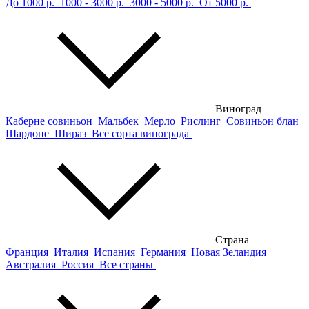
До 1000 р.
1000 - 3000 р.
3000 - 5000 р.
От 5000 р.
Виноград
Каберне совиньон
Мальбек
Мерло
Рислинг
Совиньон блан
Шардоне
Шираз
Все сорта винограда
Страна
Франция
Италия
Испания
Германия
Новая Зеландия
Австралия
Россия
Все страны