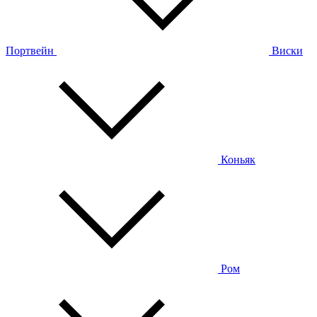
Портвейн
Виски
Коньяк
Ром