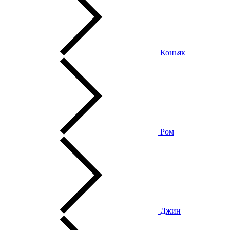
Коньяк
Ром
Джин