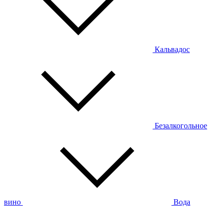
Кальвадос
Безалкогольное
вино
Вода