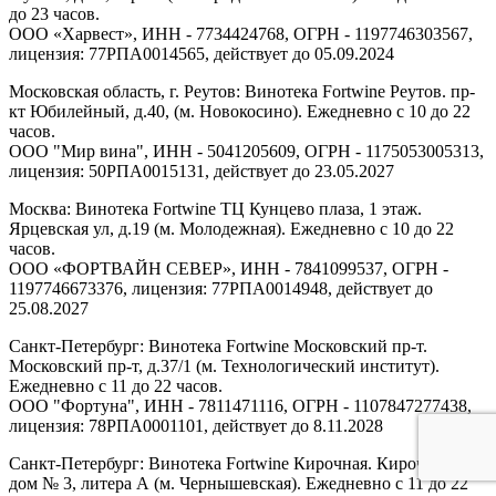
до 23 часов.
ООО «Харвест», ИНН - 7734424768, ОГРН - 1197746303567,
лицензия: 77РПА0014565, действует до 05.09.2024
Московская область, г. Реутов: Винотека Fortwine Реутов. пр-
кт Юбилейный, д.40, (м. Новокосино). Ежедневно с 10 до 22
часов.
ООО "Мир вина", ИНН - 5041205609, ОГРН - 1175053005313,
лицензия: 50РПА0015131, действует до 23.05.2027
Москва: Винотека Fortwine ТЦ Кунцево плаза, 1 этаж.
Ярцевская ул, д.19 (м. Молодежная). Ежедневно с 10 до 22
часов.
ООО «ФОРТВАЙН СЕВЕР», ИНН - 7841099537, ОГРН -
1197746673376, лицензия: 77РПА0014948, действует до
25.08.2027
Санкт-Петербург: Винотека Fortwine Московский пр-т.
Московский пр-т, д.37/1 (м. Технологический институт).
Ежедневно с 11 до 22 часов.
ООО "Фортуна", ИНН - 7811471116, ОГРН - 1107847277438,
лицензия: 78РПА0001101, действует до 8.11.2028
Санкт-Петербург: Винотека Fortwine Кирочная. Кирочная ул,
дом № 3, литера А (м. Чернышевская). Ежедневно с 11 до 22