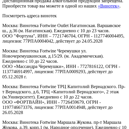
Дистанционная продажа алкогольной продукции запрещена.
Приобрести товар вы можете в одной из наших
«Винотек»
.
Посмотреть адреса винотек
Москва: Винотека Fortwine Outlet Нагатинская. Варшавское
ш., д.36 (м. Нагатинская). Ежедневно с 10 до 23 часов.
ООО "Фортуна", ИНН – 7721746704, ОГРН - 1127746004495,
лицензия: 77РПА0004042, действует до 24.05.2028
Москва: Винотека Fortwine Черемушки ул.
Новочеремушкинская, д.15/29. (м. Академическая).
Ежедневно с 10 до 22 часов.
ООО «Массандра Черемушки», ИНН - 7727816122, ОГРН -
1137746914997, лицензия: 77РПА0009293, действует до
05.12.2028 г.
Москва: Винотека Fortwine ТРЦ Капитолий Вернадского. Пр-
т Вернадского, д.6, ТРЦ «Капитолий Вернадского», 2 этаж
(м.Университет). Ежедневно с 10 до 22 часов.
ООО «ФОРТВАЙН», ИНН - 7726459679, ОГРН -
1197746673376, лицензия: 77РПА0014948, действует до
26.05.2028
Москва: Винотека Fortwine Маршала Жукова. пр-т Маршала
Жукова, д.39, корп.1 (м. Народное ополчение). Ежедневно с 10