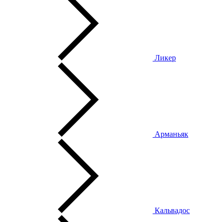
Ликер
Арманьяк
Кальвадос