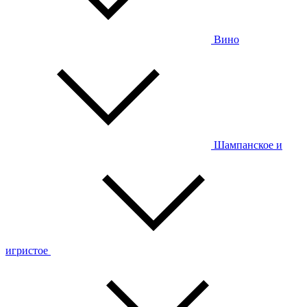
Вино
Шампанское и
игристое