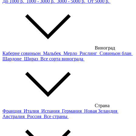
До 1000 р.
1000 - 3000 р.
3000 - 5000 р.
От 5000 р.
Виноград
Каберне совиньон
Мальбек
Мерло
Рислинг
Совиньон блан
Шардоне
Шираз
Все сорта винограда
Страна
Франция
Италия
Испания
Германия
Новая Зеландия
Австралия
Россия
Все страны