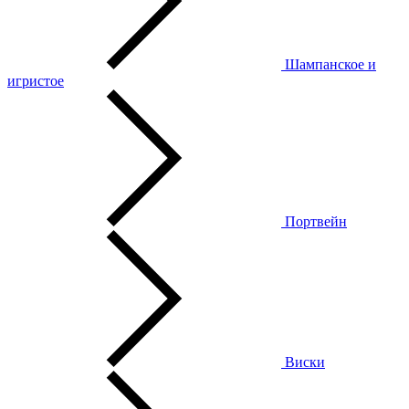
Шампанское и
игристое
Портвейн
Виски