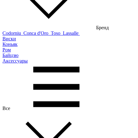
Бренд
Codorniu
Conca d'Oro
Toso
Lassalle
Виски
Коньяк
Ром
Байцзю
Аксессуары
Все