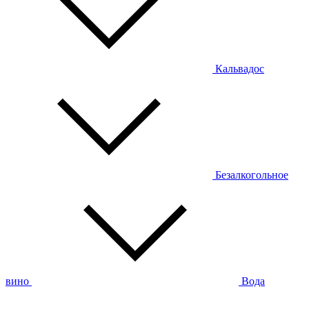
Кальвадос
Безалкогольное
вино
Вода