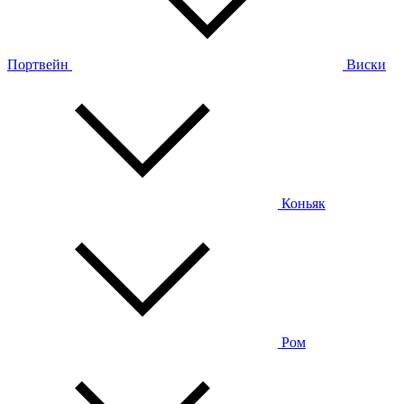
Портвейн
Виски
Коньяк
Ром