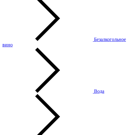
Безалкогольное
вино
Вода