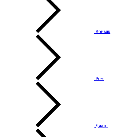
Коньяк
Ром
Джин