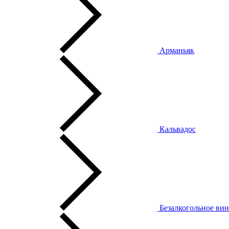
Арманьяк
Кальвадос
Безалкогольное ви