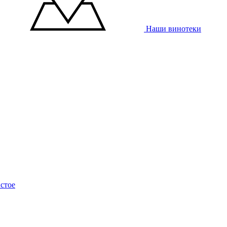
Наши винотеки
стое