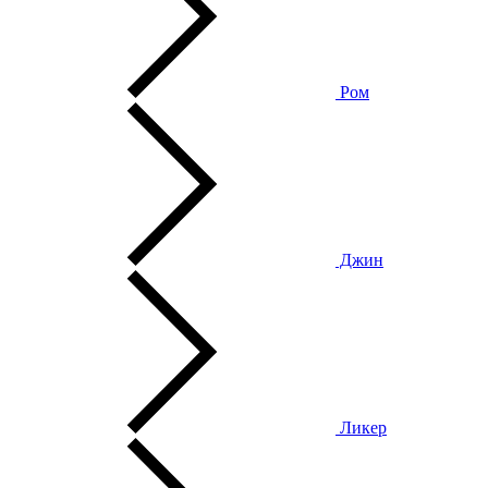
Ром
Джин
Ликер