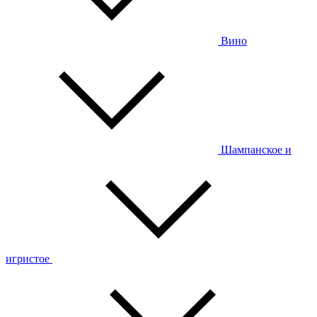
Вино
Шампанское и
игристое