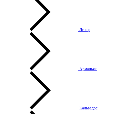
Ликер
Арманьяк
Кальвадос