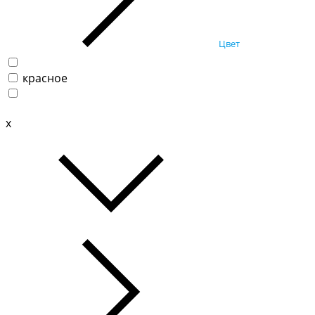
Цвет
красное
x