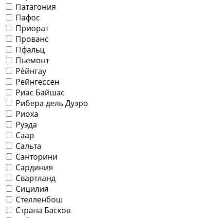
Патагония
Пафос
Приорат
Прованс
Пфальц
Пьемонт
Ре́йнгау
Рейнгессен
Риас Байшас
Рибера дель Дуэро
Риоха
Руэда
Саар
Сальта
Санторини
Сардиния
Свартланд
Сицилия
Стелленбош
Страна Басков