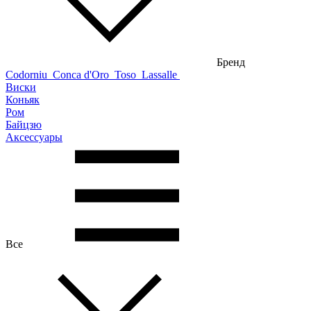
Бренд
Codorniu
Conca d'Oro
Toso
Lassalle
Виски
Коньяк
Ром
Байцзю
Аксессуары
Все