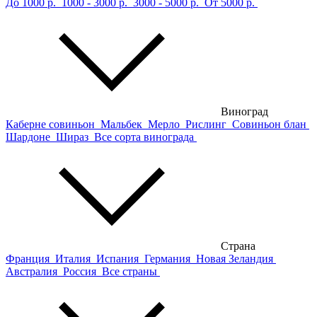
До 1000 р.
1000 - 3000 р.
3000 - 5000 р.
От 5000 р.
Виноград
Каберне совиньон
Мальбек
Мерло
Рислинг
Совиньон блан
Шардоне
Шираз
Все сорта винограда
Страна
Франция
Италия
Испания
Германия
Новая Зеландия
Австралия
Россия
Все страны