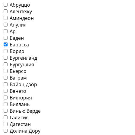
Абруццо
Алентежу
Аминдеон
Апулия
Ар
Баден
Баросса
Бордо
Бургенланд
Бургундия
Бьерсо
Ваграм
Вайоц-дзор
Венето
Виктория
Виллань
Винью Верде
Галисия
Дагестан
Долина Дору