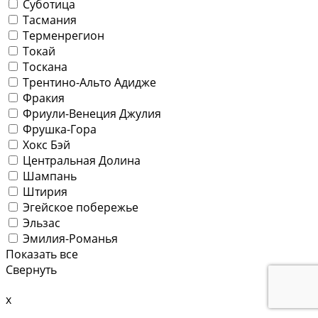
Суботица
Тасмания
Терменрегион
Токай
Тоскана
Трентино-Альто Адидже
Фракия
Фриули-Венеция Джулия
Фрушка-Гора
Хокс Бэй
Центральная Долина
Шампань
Штирия
Эгейское побережье
Эльзас
Эмилия-Романья
Показать все
Свернуть
x