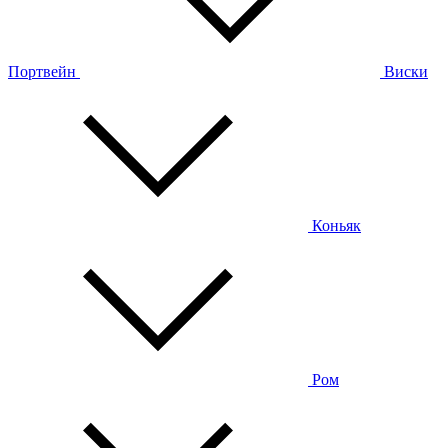
Портвейн
Виски
Коньяк
Ром