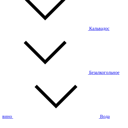
Кальвадос
Безалкогольное
вино
Вода