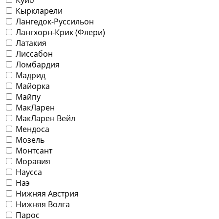
Кыркларели
Лангедок-Руссильон
Лангхорн-Крик (Флери)
Латакия
Лиссабон
Ломбардия
Мадрид
Майорка
Майпу
МакЛарен
МакЛарен Вейл
Мендоса
Мозель
Монтсант
Моравия
Наусса
Наэ
Нижняя Австрия
Нижняя Волга
Парос