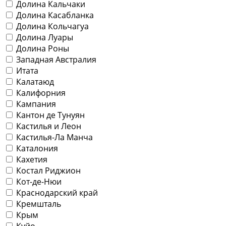
Долина Кальчаки
Долина Касабланка
Долина Кольчагуа
Долина Луары
Долина Роны
Западная Австралия
Итата
Калатаюд
Калифорния
Кампания
Кантон де Тунуян
Кастилья и Леон
Кастилья-Ла Манча
Каталония
Кахетия
Костал Риджион
Кот-де-Нюи
Краснодарский край
Кремшталь
Крым
Куйо