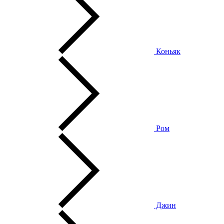
Коньяк
Ром
Джин