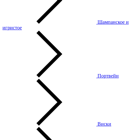
Шампанское и
игристое
Портвейн
Виски