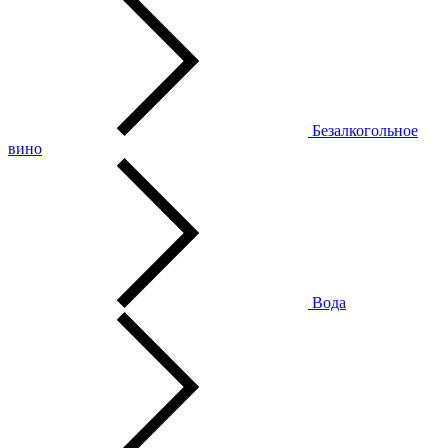
Безалкогольное
вино
Вода