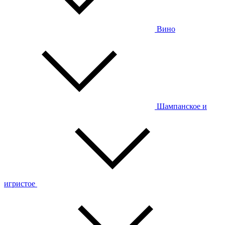
Вино
Шампанское и
игристое