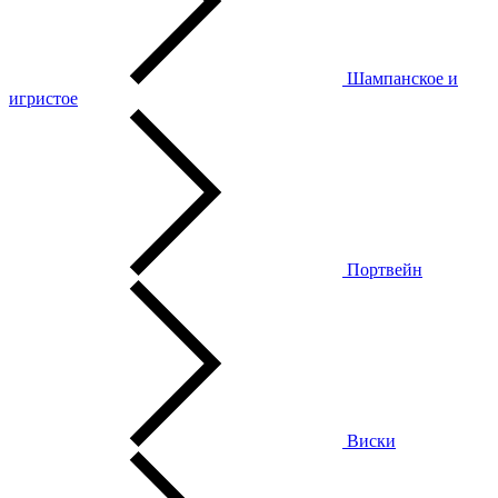
Шампанское и
игристое
Портвейн
Виски