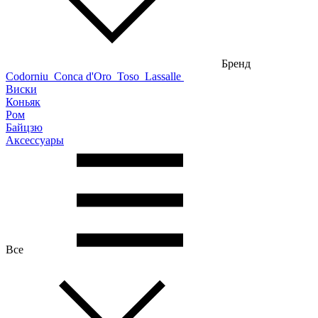
Бренд
Codorniu
Conca d'Oro
Toso
Lassalle
Виски
Коньяк
Ром
Байцзю
Аксессуары
Все