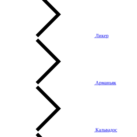
Ликер
Арманьяк
Кальвадос