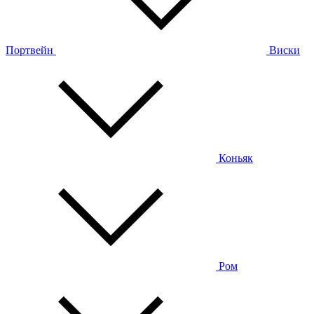
Портвейн
Виски
Коньяк
Ром