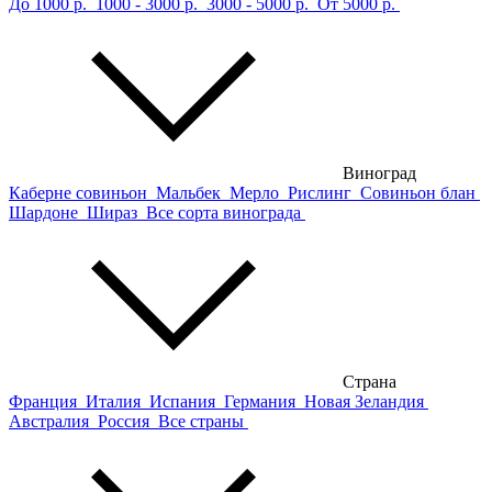
До 1000 р.
1000 - 3000 р.
3000 - 5000 р.
От 5000 р.
Виноград
Каберне совиньон
Мальбек
Мерло
Рислинг
Совиньон блан
Шардоне
Шираз
Все сорта винограда
Страна
Франция
Италия
Испания
Германия
Новая Зеландия
Австралия
Россия
Все страны