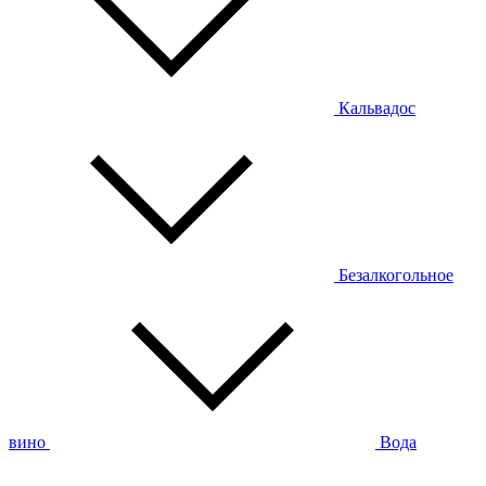
Кальвадос
Безалкогольное
вино
Вода