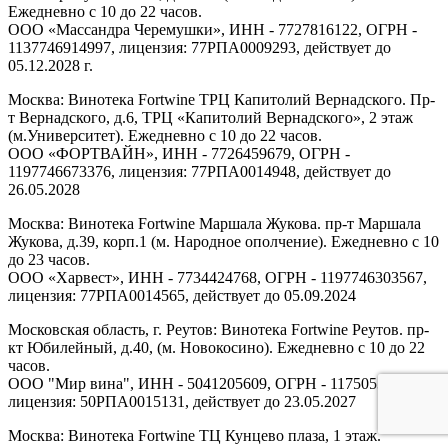
Ежедневно с 10 до 22 часов.
ООО «Массандра Черемушки», ИНН - 7727816122, ОГРН -
1137746914997, лицензия: 77РПА0009293, действует до
05.12.2028 г.
Москва: Винотека Fortwine ТРЦ Капитолий Вернадского. Пр-
т Вернадского, д.6, ТРЦ «Капитолий Вернадского», 2 этаж
(м.Университет). Ежедневно с 10 до 22 часов.
ООО «ФОРТВАЙН», ИНН - 7726459679, ОГРН -
1197746673376, лицензия: 77РПА0014948, действует до
26.05.2028
Москва: Винотека Fortwine Маршала Жукова. пр-т Маршала
Жукова, д.39, корп.1 (м. Народное ополчение). Ежедневно с 10
до 23 часов.
ООО «Харвест», ИНН - 7734424768, ОГРН - 1197746303567,
лицензия: 77РПА0014565, действует до 05.09.2024
Московская область, г. Реутов: Винотека Fortwine Реутов. пр-
кт Юбилейный, д.40, (м. Новокосино). Ежедневно с 10 до 22
часов.
ООО "Мир вина", ИНН - 5041205609, ОГРН - 1175053005313,
лицензия: 50РПА0015131, действует до 23.05.2027
Москва: Винотека Fortwine ТЦ Кунцево плаза, 1 этаж.