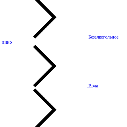
Безалкогольное
вино
Вода