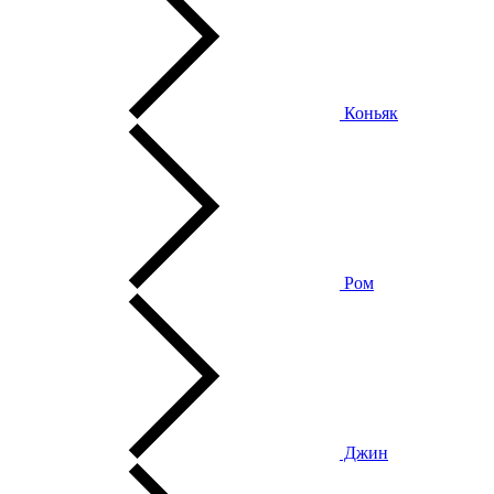
Коньяк
Ром
Джин