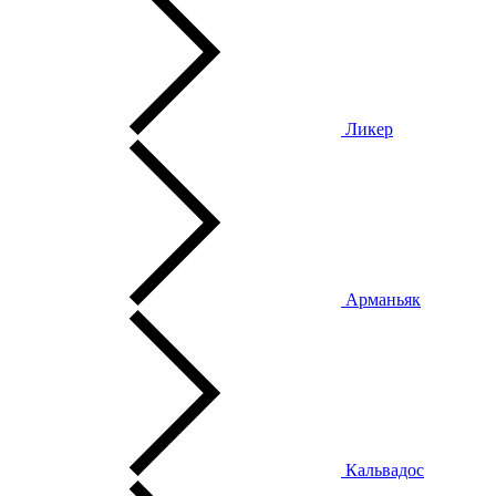
Ликер
Арманьяк
Кальвадос