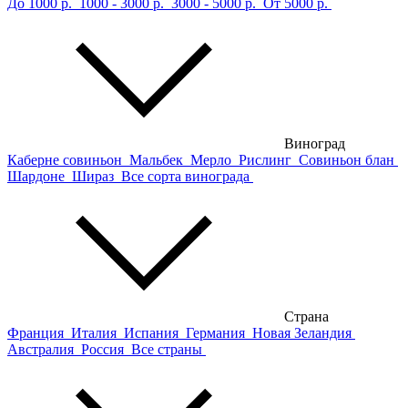
До 1000 р.
1000 - 3000 р.
3000 - 5000 р.
От 5000 р.
Виноград
Каберне совиньон
Мальбек
Мерло
Рислинг
Совиньон блан
Шардоне
Шираз
Все сорта винограда
Страна
Франция
Италия
Испания
Германия
Новая Зеландия
Австралия
Россия
Все страны