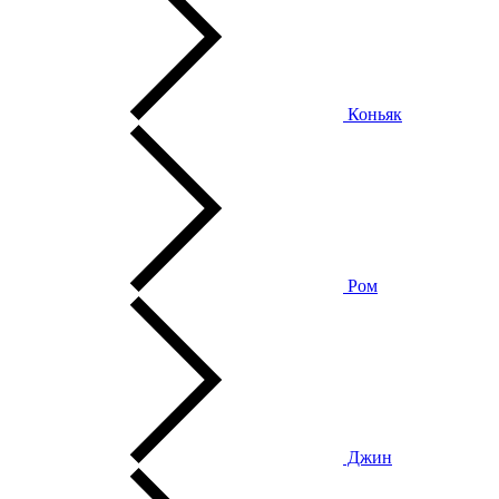
Коньяк
Ром
Джин