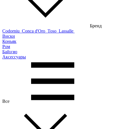
Бренд
Codorniu
Conca d'Oro
Toso
Lassalle
Виски
Коньяк
Ром
Байцзю
Аксессуары
Все