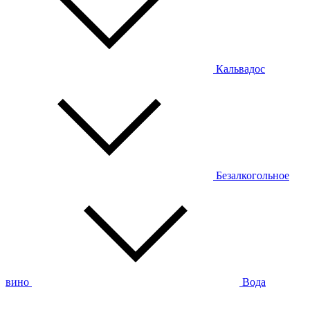
Кальвадос
Безалкогольное
вино
Вода