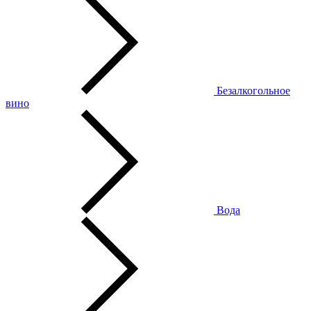
Безалкогольное
вино
Вода