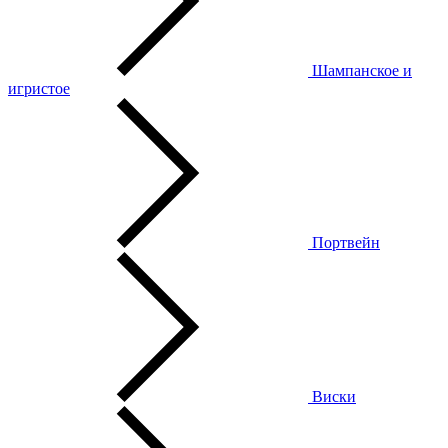
Шампанское и
игристое
Портвейн
Виски