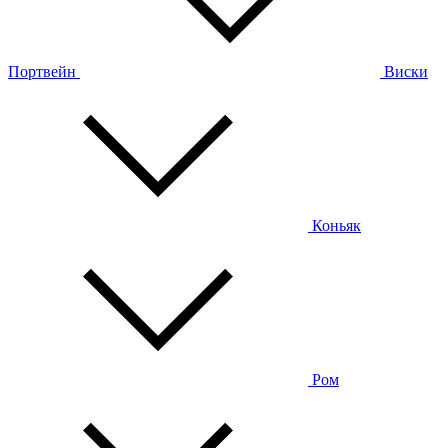
Портвейн
Виски
Коньяк
Ром