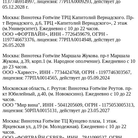
1137746914997, лицензия: 77РПА0009293, действует до
05.12.2028 г.
Москва: Винотека Fortwine ТРЦ Капитолий Вернадского. Пр-
т Вернадского, д.6, ТРЦ «Капитолий Вернадского», 2 этаж
(м.Университет). Ежедневно с 10 до 22 часов.
ООО «ФОРТВАЙН», ИНН - 7726459679, ОГРН -
1197746673376, лицензия: 77РПА0014948, действует до
26.05.2028
Москва: Винотека Fortwine Маршала Жукова. пр-т Маршала
Жукова, д.39, корп.1 (м. Народное ополчение). Ежедневно с 10
до 23 часов.
ООО «Харвест», ИНН - 7734424768, ОГРН - 1197746303567,
лицензия: 77РПА0014565, действует до 05.09.2024
Московская область, г. Реутов: Винотека Fortwine Реутов. пр-
кт Юбилейный, д.40, (м. Новокосино). Ежедневно с 10 до 22
часов.
ООО "Мир вина", ИНН - 5041205609, ОГРН - 1175053005313,
лицензия: 50РПА0015131, действует до 23.05.2027
Москва: Винотека Fortwine ТЦ Кунцево плаза, 1 этаж.
Ярцевская ул, д.19 (м. Молодежная). Ежедневно с 10 до 22
часов.
ООО «ФОРТВАЙН СЕВЕР», ИНН - 7841099537, ОГРН -