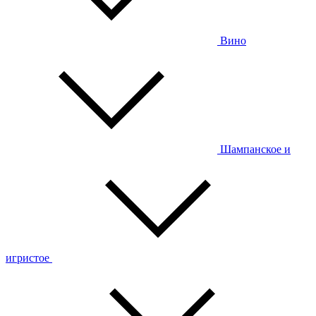
Вино
Шампанское и
игристое