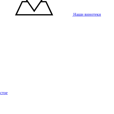
Наши винотеки
стое