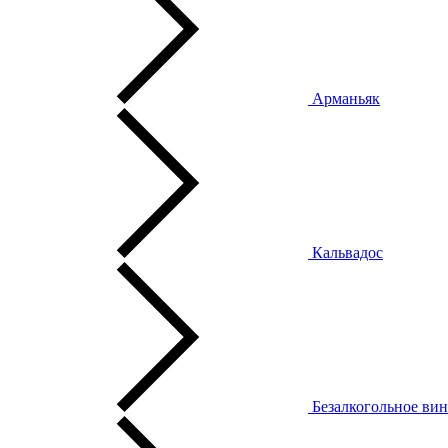
Арманьяк
Кальвадос
Безалкогольное ви