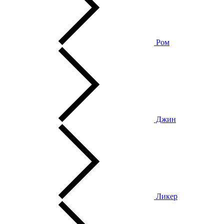
Ром
Джин
Ликер