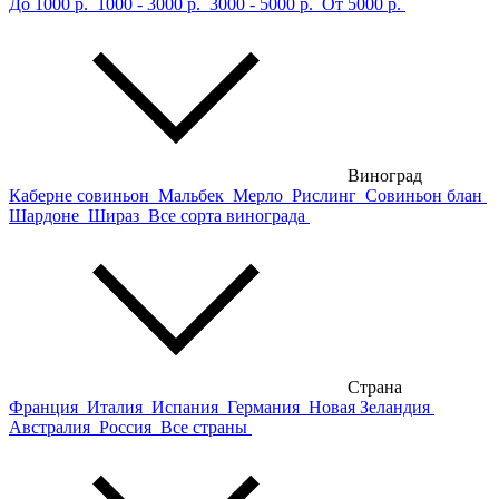
До 1000 р.
1000 - 3000 р.
3000 - 5000 р.
От 5000 р.
Виноград
Каберне совиньон
Мальбек
Мерло
Рислинг
Совиньон блан
Шардоне
Шираз
Все сорта винограда
Страна
Франция
Италия
Испания
Германия
Новая Зеландия
Австралия
Россия
Все страны