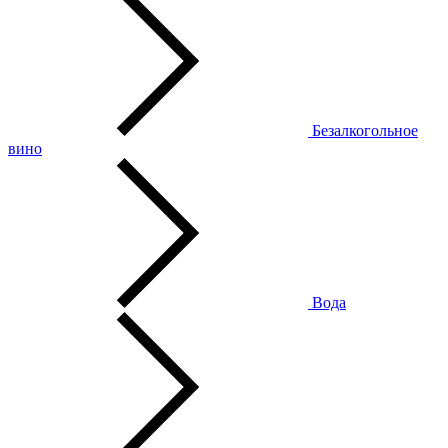
Безалкогольное
вино
Вода