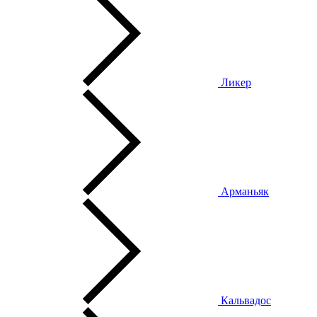
Ликер
Арманьяк
Кальвадос