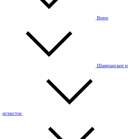
Вино
Шампанское и
игристое