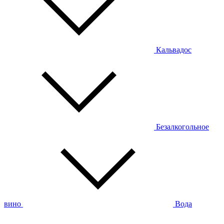
Кальвадос
Безалкогольное
вино
Вода