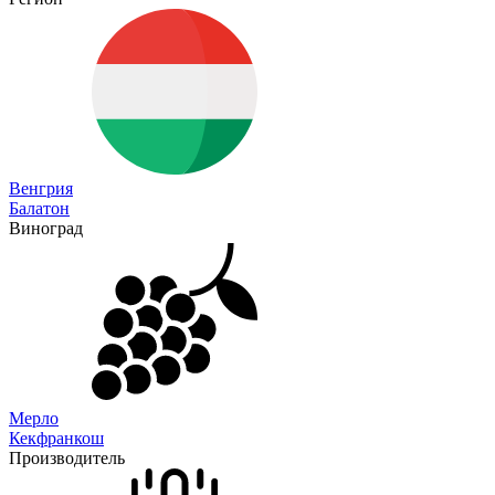
Венгрия
Балатон
Виноград
Мерло
Кекфранкош
Производитель