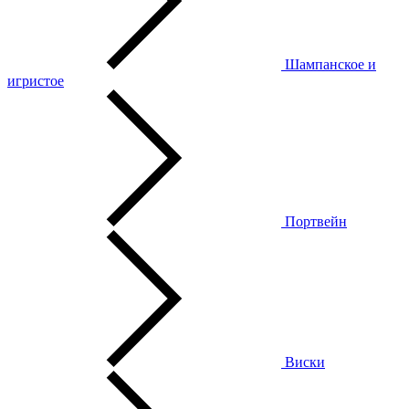
Шампанское и
игристое
Портвейн
Виски