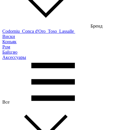
Бренд
Codorniu
Conca d'Oro
Toso
Lassalle
Виски
Коньяк
Ром
Байцзю
Аксессуары
Все