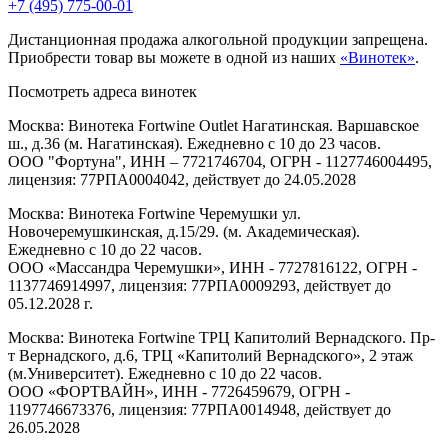
+7 (495) 775-00-01
Дистанционная продажа алкогольной продукции запрещена.
Приобрести товар вы можете в одной из наших
«Винотек»
.
Посмотреть адреса винотек
Москва: Винотека Fortwine Outlet Нагатинская. Варшавское
ш., д.36 (м. Нагатинская). Ежедневно с 10 до 23 часов.
ООО "Фортуна", ИНН – 7721746704, ОГРН - 1127746004495,
лицензия: 77РПА0004042, действует до 24.05.2028
Москва: Винотека Fortwine Черемушки ул.
Новочеремушкинская, д.15/29. (м. Академическая).
Ежедневно с 10 до 22 часов.
ООО «Массандра Черемушки», ИНН - 7727816122, ОГРН -
1137746914997, лицензия: 77РПА0009293, действует до
05.12.2028 г.
Москва: Винотека Fortwine ТРЦ Капитолий Вернадского. Пр-
т Вернадского, д.6, ТРЦ «Капитолий Вернадского», 2 этаж
(м.Университет). Ежедневно с 10 до 22 часов.
ООО «ФОРТВАЙН», ИНН - 7726459679, ОГРН -
1197746673376, лицензия: 77РПА0014948, действует до
26.05.2028