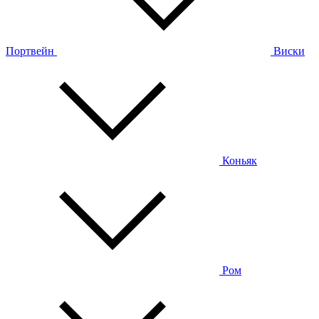
Портвейн
Виски
Коньяк
Ром