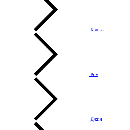
Коньяк
Ром
Джин