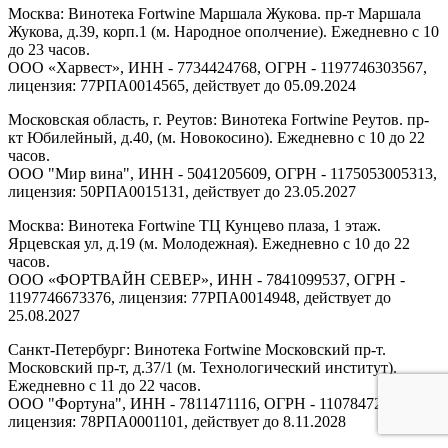
Москва: Винотека Fortwine Маршала Жукова. пр-т Маршала
Жукова, д.39, корп.1 (м. Народное ополчение). Ежедневно с 10
до 23 часов.
ООО «Харвест», ИНН - 7734424768, ОГРН - 1197746303567,
лицензия: 77РПА0014565, действует до 05.09.2024
Московская область, г. Реутов: Винотека Fortwine Реутов. пр-
кт Юбилейный, д.40, (м. Новокосино). Ежедневно с 10 до 22
часов.
ООО "Мир вина", ИНН - 5041205609, ОГРН - 1175053005313,
лицензия: 50РПА0015131, действует до 23.05.2027
Москва: Винотека Fortwine ТЦ Кунцево плаза, 1 этаж.
Ярцевская ул, д.19 (м. Молодежная). Ежедневно с 10 до 22
часов.
ООО «ФОРТВАЙН СЕВЕР», ИНН - 7841099537, ОГРН -
1197746673376, лицензия: 77РПА0014948, действует до
25.08.2027
Санкт-Петербург: Винотека Fortwine Московский пр-т.
Московский пр-т, д.37/1 (м. Технологический институт).
Ежедневно с 11 до 22 часов.
ООО "Фортуна", ИНН - 7811471116, ОГРН - 1107847277438,
лицензия: 78РПА0001101, действует до 8.11.2028