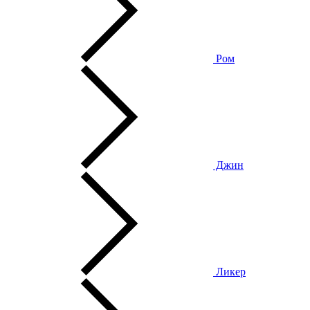
Ром
Джин
Ликер