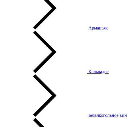
Арманьяк
Кальвадос
Безалкогольное ви