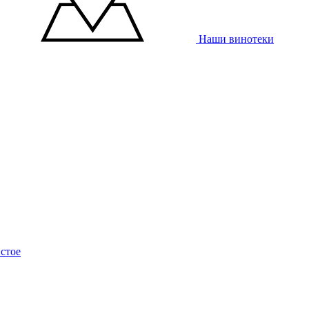
Наши винотеки
стое