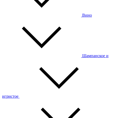
Вино
Шампанское и
игристое