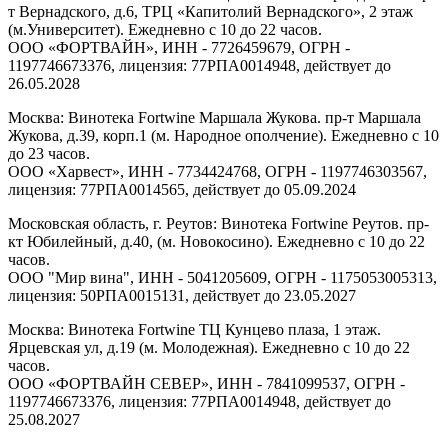
т Вернадского, д.6, ТРЦ «Капитолий Вернадского», 2 этаж
(м.Университет). Ежедневно с 10 до 22 часов.
ООО «ФОРТВАЙН», ИНН - 7726459679, ОГРН -
1197746673376, лицензия: 77РПА0014948, действует до
26.05.2028
Москва: Винотека Fortwine Маршала Жукова. пр-т Маршала
Жукова, д.39, корп.1 (м. Народное ополчение). Ежедневно с 10
до 23 часов.
ООО «Харвест», ИНН - 7734424768, ОГРН - 1197746303567,
лицензия: 77РПА0014565, действует до 05.09.2024
Московская область, г. Реутов: Винотека Fortwine Реутов. пр-
кт Юбилейный, д.40, (м. Новокосино). Ежедневно с 10 до 22
часов.
ООО "Мир вина", ИНН - 5041205609, ОГРН - 1175053005313,
лицензия: 50РПА0015131, действует до 23.05.2027
Москва: Винотека Fortwine ТЦ Кунцево плаза, 1 этаж.
Ярцевская ул, д.19 (м. Молодежная). Ежедневно с 10 до 22
часов.
ООО «ФОРТВАЙН СЕВЕР», ИНН - 7841099537, ОГРН -
1197746673376, лицензия: 77РПА0014948, действует до
25.08.2027