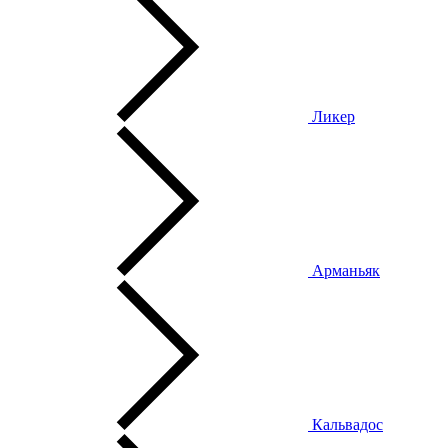
Ликер
Арманьяк
Кальвадос