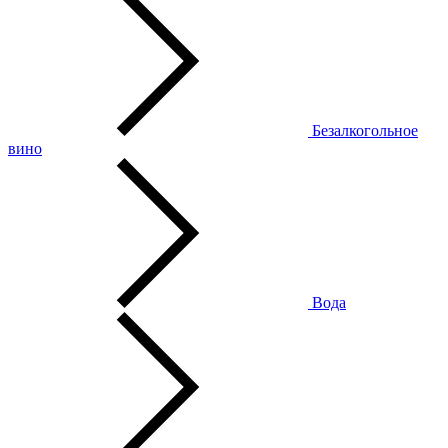
Безалкогольное
вино
Вода