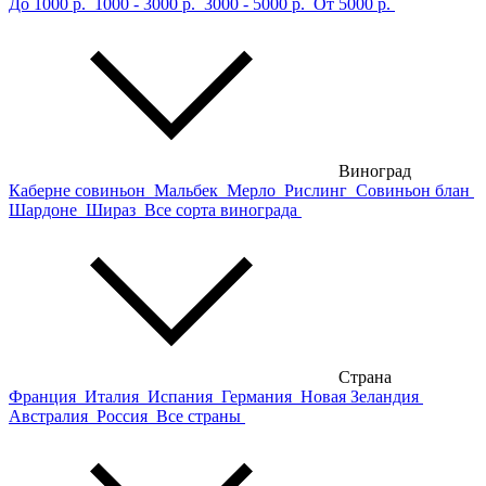
До 1000 р.
1000 - 3000 р.
3000 - 5000 р.
От 5000 р.
Виноград
Каберне совиньон
Мальбек
Мерло
Рислинг
Совиньон блан
Шардоне
Шираз
Все сорта винограда
Страна
Франция
Италия
Испания
Германия
Новая Зеландия
Австралия
Россия
Все страны