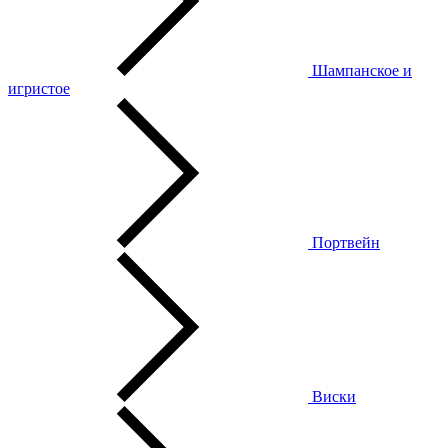
Шампанское и
игристое
Портвейн
Виски