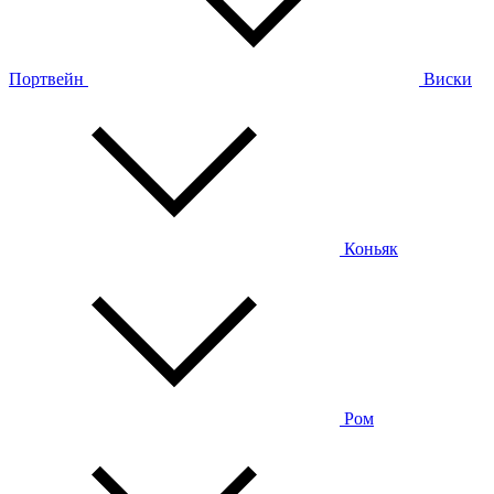
Портвейн
Виски
Коньяк
Ром