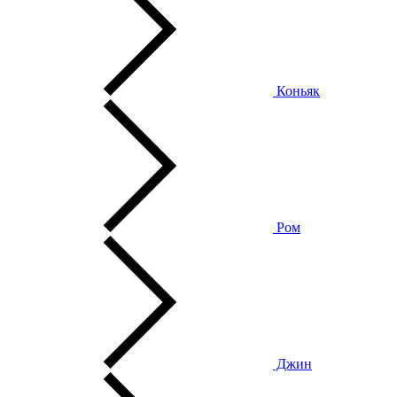
Коньяк
Ром
Джин