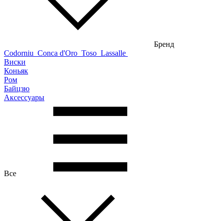
Бренд
Codorniu
Conca d'Oro
Toso
Lassalle
Виски
Коньяк
Ром
Байцзю
Аксессуары
Все