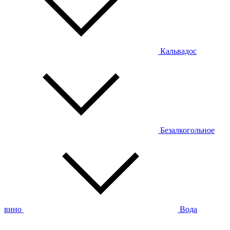
Кальвадос
Безалкогольное
вино
Вода